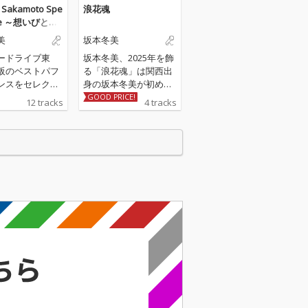
 Sakamoto Spe
浪花魂
Live ～想いびと～
美
坂本冬美
ードライブ東
坂本冬美、2025年を飾
阪のベストパフ
る「浪花魂」は関西出
ンスをセレクト
身の坂本冬美が初めて
イブ音源
歌う「大阪をテーマに
GOOD PRICE!
12 tracks
4 tracks
した応援歌」。 作
詞：やしろよう 作
曲：岡千秋 編曲：南
郷達也が手がける今作
は、大阪を舞台に多く
の日本人が 忘れかけ
ている「大和魂」を奮
い立たせる応援歌とな
っています。