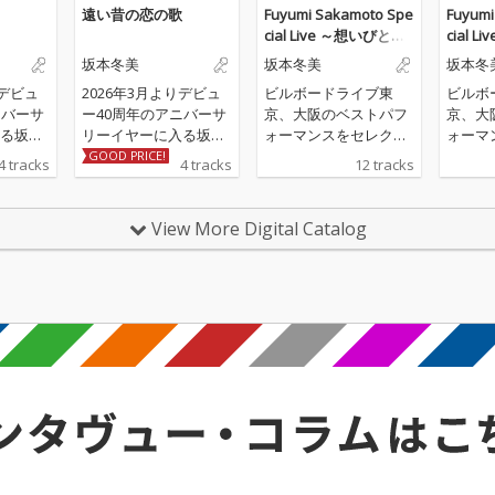
遠い昔の恋の歌
Fuyumi Sakamoto Spe
Fuyumi
cial Live ～想いびと～
cial 
(Live)
(Live)
坂本冬美
坂本冬美
坂本冬
りデビュ
2026年3月よりデビュ
ビルボードライブ東
ビルボ
ニバーサ
ー40周年のアニバーサ
京、大阪のベストパフ
京、大
る坂本
リーイヤーに入る坂本
ォーマンスをセレクト
ォーマ
ル 収
冬美の記念シングル 収
したライブ音源
したラ
GOOD PRICE!
4 tracks
4 tracks
12 tracks
「遠い
録される表題曲「遠い
カップ
昔の恋の歌」、カップ
わせ十
リング曲「しあわせ十
View More Digital Catalog
と同じ
色」は坂本冬美と同じ
ト川村
歳のアーティスト川村
曲によ
結花の作詞＆作曲によ
品。ア
る書き下ろし作品。ア
お七」
レンジは「夜桜お七」
てる」
「また君に恋してる」
。
の若草恵が担当。