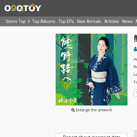
Genre Top
Top Albums
Top EPs
New Arrivals
Articles
News
A
R
L
T
Enlarge the artwork