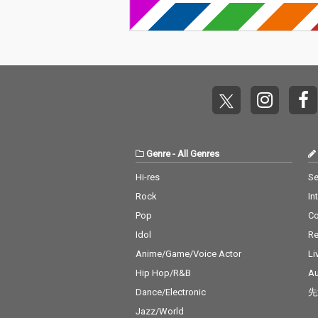
Genre
-
All Genres
Hi-res
Se
Rock
In
Pop
C
Idol
Re
Anime/Game/Voice Actor
Li
Hip Hop/R&B
Au
Dance/Electronic
先
Jazz/World