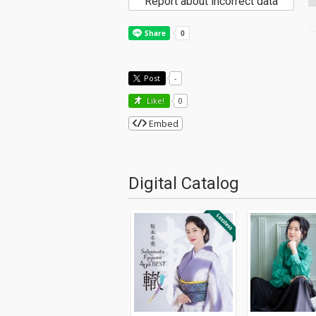
Report about incorrect data
Post
-
Like!
0
Embed
Digital Catalog