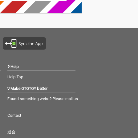
Sync the App
Help
Help Top
Make OTOTOY better
Found something weird? Please mail us
Contact
つ
退会