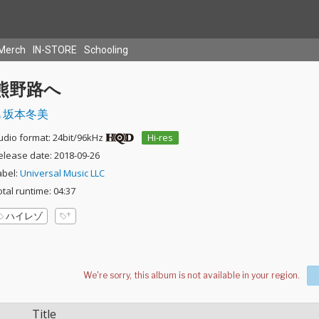
Merch
IN-STORE
Schooling
熊野路へ
坂本冬美
udio format: 24bit/96kHz
Hi-res
elease date: 2018-09-26
abel:
Universal Music LLC
otal runtime: 04:37
ハイレゾ
Title