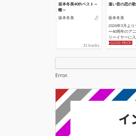
坂本冬美40thベスト～
遠い昔の恋の歌
轍～
坂本冬美
坂本冬美
2026年3月よ
ー40周年のア
リーイヤーに入
冬美の記念シング
GOOD PRICE!
32 tracks
録される表題曲
昔の恋の歌」、
リング曲「しあ
色」は坂本冬美
歳のアーティス
Error.
結花の作詞＆作
る書き下ろし作
レンジは「夜桜
「また君に恋し
の若草恵が担当