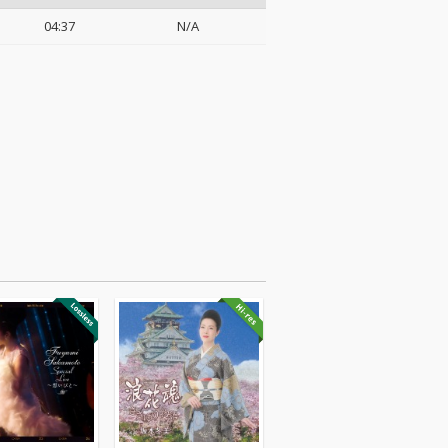
04:37
N/A