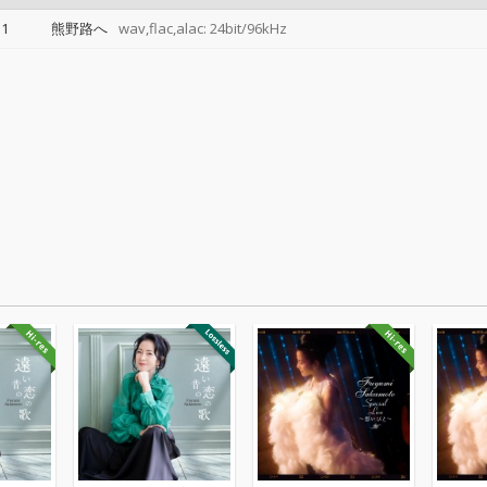
1
熊野路へ
wav,flac,alac: 24bit/96kHz