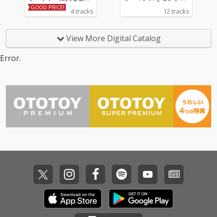
冬美の記念シングル 収
したライブ音源
GOOD PRICE!
4 tracks
12 tracks
録される表題曲「遠い
昔の恋の歌」、カップ
リング曲「しあわせ十
View More Digital Catalog
色」は坂本冬美と同じ
歳のアーティスト川村
Error.
結花の作詞＆作曲によ
る書き下ろし作品。ア
レンジは「夜桜お七」
「また君に恋してる」
の若草恵が担当。