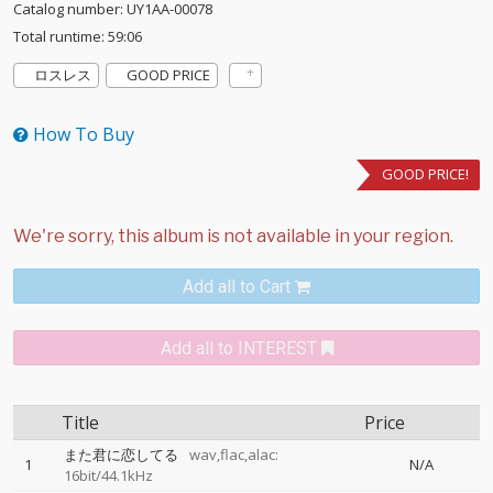
Catalog number: UY1AA-00078
Total runtime: 59:06
ロスレス
GOOD PRICE
How To Buy
GOOD PRICE!
Add all to Cart
Add all to INTEREST
Title
Price
また君に恋してる
wav,flac,alac:
1
N/A
16bit/44.1kHz