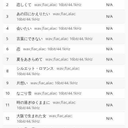
2
恋しくて
wav,flac,alac: 16bit/44.1kHz
N/A
あの日にかえりたい
wav,flac,alac:
3
N/A
16bit/44.1kHz
4
会いたい
wav,flac,alac: 16bit/44.1kHz
N/A
5
言葉にできない
wav,flac,alac: 16bit/44.1kHz
N/A
6
恋
wav,flac,alac: 16bit/44.1kHz
N/A
7
夏をあきらめて
wav,flac,alac: 16bit/44.1kHz
N/A
シルエット・ロマンス
wav,flac,alac:
8
N/A
16bit/44.1kHz
9
片想い
wav,flac,alac: 16bit/44.1kHz
N/A
10
なごり雪
wav,flac,alac: 16bit/44.1kHz
N/A
時の過ぎゆくままに
wav,flac,alac:
11
N/A
16bit/44.1kHz
大阪で生まれた女
wav,flac,alac:
12
N/A
16bit/44.1kHz