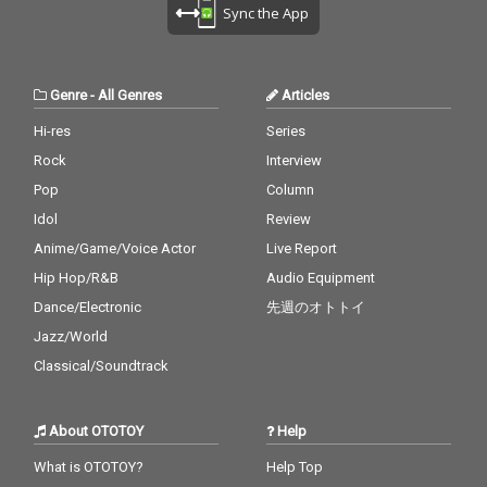
Sync the App
Genre
-
All Genres
Articles
Hi-res
Series
Rock
Interview
Pop
Column
Idol
Review
Anime/Game/Voice Actor
Live Report
Hip Hop/R&B
Audio Equipment
Dance/Electronic
先週のオトトイ
Jazz/World
Classical/Soundtrack
About OTOTOY
Help
What is OTOTOY?
Help Top