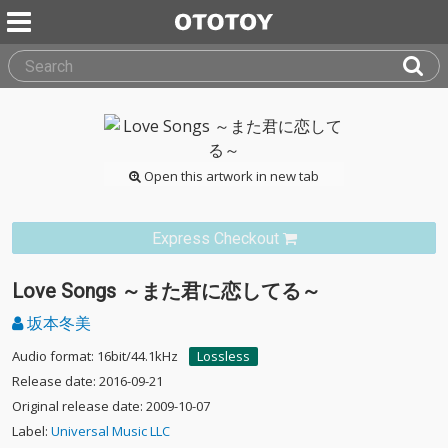
Open this artwork in new tab
Express Checkout
Love Songs ～また君に恋してる～
坂本冬美
Audio format: 16bit/44.1kHz
Lossless
Release date: 2016-09-21
Original release date: 2009-10-07
Label:
Universal Music LLC