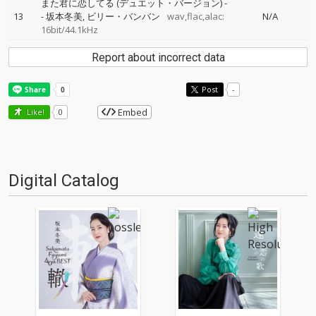
また君に恋してる (デュエット・バージョン)
-
13
-
坂本冬美
ビリー・バンバン
wav,flac,alac:
N/A
16bit/44.1kHz
Report about incorrect data
Post
-
Embed
Like!
0
Digital Catalog