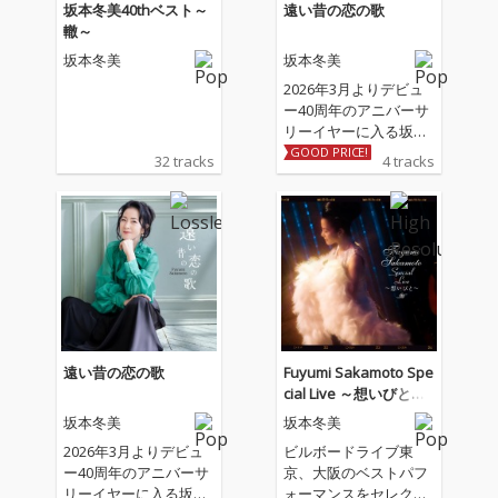
坂本冬美40thベスト～
遠い昔の恋の歌
轍～
坂本冬美
坂本冬美
2026年3月よりデビュ
ー40周年のアニバーサ
リーイヤーに入る坂本
冬美の記念シングル 収
GOOD PRICE!
32 tracks
4 tracks
録される表題曲「遠い
昔の恋の歌」、カップ
リング曲「しあわせ十
色」は坂本冬美と同じ
歳のアーティスト川村
結花の作詞＆作曲によ
る書き下ろし作品。ア
レンジは「夜桜お七」
「また君に恋してる」
の若草恵が担当。
遠い昔の恋の歌
Fuyumi Sakamoto Spe
cial Live ～想いびと～
(Live)
坂本冬美
坂本冬美
2026年3月よりデビュ
ビルボードライブ東
ー40周年のアニバーサ
京、大阪のベストパフ
リーイヤーに入る坂本
ォーマンスをセレクト