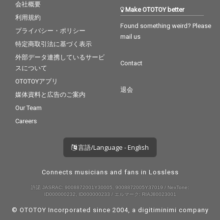
会社概要
Make OTOTOY better
利用規約
Found something weird? Please
プライバシー・ポリシー
mail us
特定商取引法に基づく表示
外部データ連携しているサービ
Contact
スについて
OTOTOYアプリ
退会
媒体資料と広告のご案内
Our Team
Careers
言語/Language - English
Connects musicians and fans in Lossless
許諾 JASRAC: 9008872001Y30005, 9008872005Y37019 / NexTone:
ID000000232, ID000000233 / エルマーク: RIAJ80023001
© OTOTOY Incorporated since 2004, a
digitiminimi
company