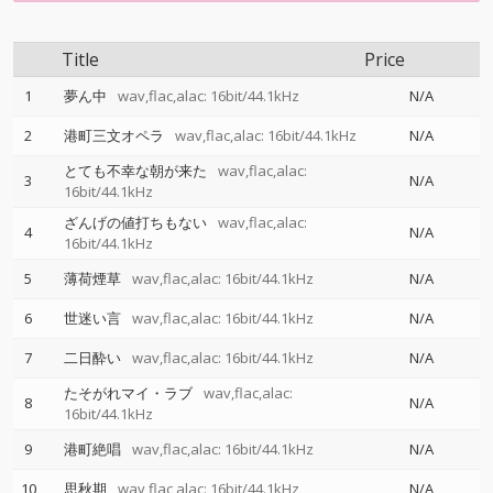
Title
Price
1
夢ん中
wav,flac,alac: 16bit/44.1kHz
N/A
2
港町三文オペラ
wav,flac,alac: 16bit/44.1kHz
N/A
とても不幸な朝が来た
wav,flac,alac:
3
N/A
16bit/44.1kHz
ざんげの値打ちもない
wav,flac,alac:
4
N/A
16bit/44.1kHz
5
薄荷煙草
wav,flac,alac: 16bit/44.1kHz
N/A
6
世迷い言
wav,flac,alac: 16bit/44.1kHz
N/A
7
二日酔い
wav,flac,alac: 16bit/44.1kHz
N/A
たそがれマイ・ラブ
wav,flac,alac:
8
N/A
16bit/44.1kHz
9
港町絶唱
wav,flac,alac: 16bit/44.1kHz
N/A
10
思秋期
wav,flac,alac: 16bit/44.1kHz
N/A