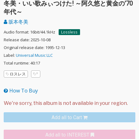
冬美・いい歌みぃつけた! ～阿久悠と黄金の’70
年代～
坂本冬美
Audio format: 16bit/44.1kHz
Lossless
Release date: 2025-10-08
Original release date: 1995-12-13
Label:
Universal Music LLC
Total runtime: 40:17
ロスレス
How To Buy
Add all to Cart
Add all to INTEREST