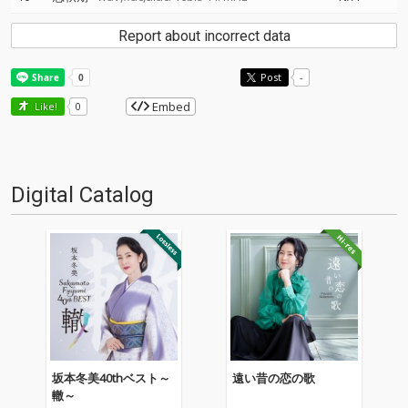
Report about incorrect data
Post
-
Embed
Like!
0
Digital Catalog
坂本冬美40thベスト～
遠い昔の恋の歌
轍～