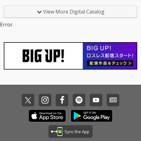
昔の恋の歌」、カップ
リング曲「しあわせ十
View More Digital Catalog
色」は坂本冬美と同じ
歳のアーティスト川村
Error.
結花の作詞＆作曲によ
る書き下ろし作品。ア
レンジは「夜桜お七」
「また君に恋してる」
の若草恵が担当。
Sync the App