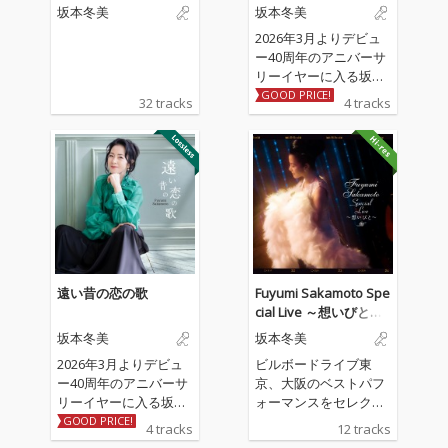
坂本冬美
坂本冬美
2026年3月よりデビュ
ー40周年のアニバーサ
リーイヤーに入る坂本
冬美の記念シングル 収
GOOD PRICE!
32 tracks
4 tracks
録される表題曲「遠い
昔の恋の歌」、カップ
リング曲「しあわせ十
色」は坂本冬美と同じ
歳のアーティスト川村
結花の作詞＆作曲によ
る書き下ろし作品。ア
レンジは「夜桜お七」
「また君に恋してる」
の若草恵が担当。
遠い昔の恋の歌
Fuyumi Sakamoto Spe
cial Live ～想いびと～
(Live)
坂本冬美
坂本冬美
2026年3月よりデビュ
ビルボードライブ東
ー40周年のアニバーサ
京、大阪のベストパフ
リーイヤーに入る坂本
ォーマンスをセレクト
冬美の記念シングル 収
したライブ音源
GOOD PRICE!
4 tracks
12 tracks
録される表題曲「遠い