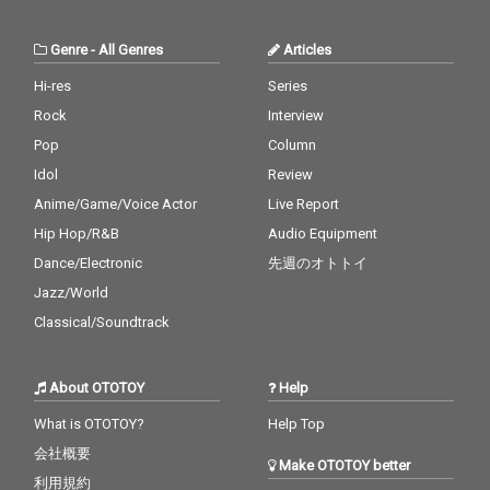
Genre
-
All Genres
Articles
Hi-res
Series
Rock
Interview
Pop
Column
Idol
Review
Anime/Game/Voice Actor
Live Report
Hip Hop/R&B
Audio Equipment
Dance/Electronic
先週のオトトイ
Jazz/World
Classical/Soundtrack
About OTOTOY
Help
What is OTOTOY?
Help Top
会社概要
Make OTOTOY better
利用規約