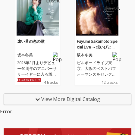
色」は坂本冬美と同じ
歳のアーティスト川村
結花の作詞＆作曲によ
る書き下ろし作品。ア
レンジは「夜桜お七」
「また君に恋してる」
の若草恵が担当。
遠い昔の恋の歌
Fuyumi Sakamoto Spe
cial Live ～想いびと～
(Live)
坂本冬美
坂本冬美
2026年3月よりデビュ
ビルボードライブ東
ー40周年のアニバーサ
京、大阪のベストパフ
リーイヤーに入る坂本
ォーマンスをセレクト
冬美の記念シングル 収
したライブ音源
GOOD PRICE!
4 tracks
12 tracks
録される表題曲「遠い
昔の恋の歌」、カップ
リング曲「しあわせ十
View More Digital Catalog
色」は坂本冬美と同じ
歳のアーティスト川村
Error.
結花の作詞＆作曲によ
る書き下ろし作品。ア
レンジは「夜桜お七」
「また君に恋してる」