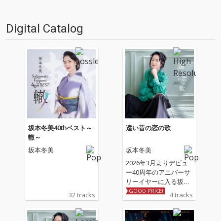
Digital Catalog
坂本冬美40thベスト～
遠い昔の恋の歌
轍～
坂本冬美
坂本冬美
2026年3月よりデビュ
ー40周年のアニバーサ
リーイヤーに入る坂本
冬美の記念シングル 収
GOOD PRICE!
32 tracks
4 tracks
録される表題曲「遠い
昔の恋の歌」、カップ
リング曲「しあわせ十