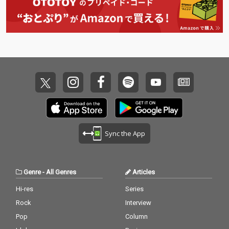
の若草恵が担当。
Sync the App
Genre
-
All Genres
Articles
Hi-res
Series
Rock
Interview
Pop
Column