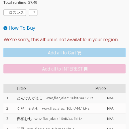
Total runtime: 57:49
ロスレス
How To Buy
Add all to Cart
Add all to INTEREST
Title
Price
1
どんでんがえし
wav,flac,alac: 16bit/44.1kHz
N/A
2
くだしゃんせ
wav,flac,alac: 16bit/44.1kHz
N/A
3
夜桜お七
wav,flac,alac: 16bit/44.1kHz
N/A