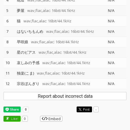
4
花暦
wav,flac,alac: 16bit/44.1kHz
N/A
5
夢屋
wav,flac,alac: 16bit/44.1kHz
N/A
6
猫
wav,flac,alac: 16bit/44.1kHz
N/A
7
はないちもんめ
wav,flac,alac: 16bit/44.1kHz
N/A
8
早咲娘
wav,flac,alac: 16bit/44.1kHz
N/A
9
星のピアス
wav,flac,alac: 16bit/44.1kHz
N/A
10
哀しみの予感
wav,flac,alac: 16bit/44.1kHz
N/A
11
独楽(こま)
wav,flac,alac: 16bit/44.1kHz
N/A
12
宗谷ぼんぎり
wav,flac,alac: 16bit/44.1kHz
N/A
Report about incorrect data
Post
-
Embed
Like!
0