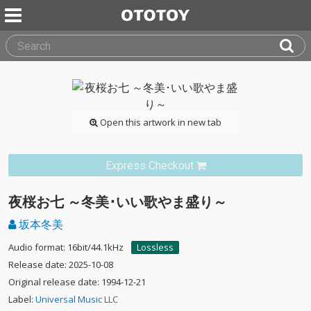
Open this artwork in new tab
Express Checkout
夜桜お七 ～冬美･いい歌やま盛り～
坂本冬美
Audio format: 16bit/44.1kHz
Lossless
Release date: 2025-10-08
Original release date: 1994-12-21
Label:
Universal Music LLC