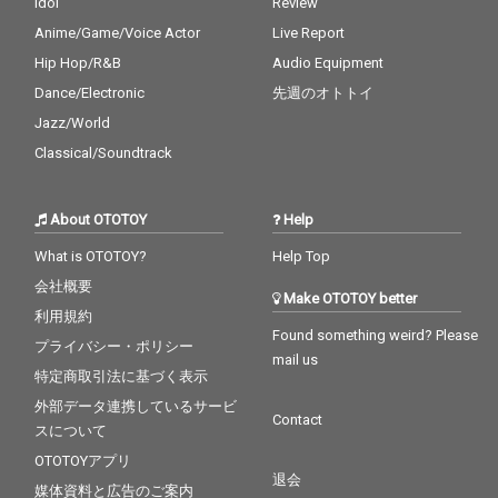
Idol
Review
Anime/Game/Voice Actor
Live Report
Hip Hop/R&B
Audio Equipment
Dance/Electronic
先週のオトトイ
Jazz/World
Classical/Soundtrack
About OTOTOY
Help
What is OTOTOY?
Help Top
会社概要
Make OTOTOY better
利用規約
Found something weird? Please
プライバシー・ポリシー
mail us
特定商取引法に基づく表示
外部データ連携しているサービ
Contact
スについて
OTOTOYアプリ
退会
媒体資料と広告のご案内