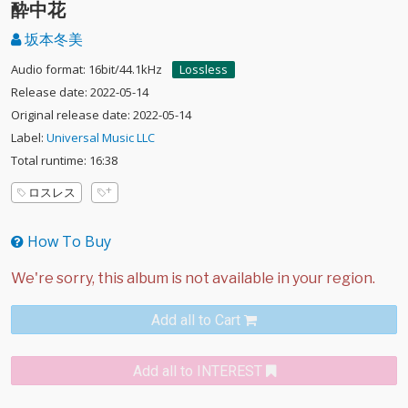
酔中花
坂本冬美
Audio format: 16bit/44.1kHz
Lossless
Release date: 2022-05-14
Original release date: 2022-05-14
Label:
Universal Music LLC
Total runtime: 16:38
ロスレス
How To Buy
Add all to Cart
Add all to INTEREST