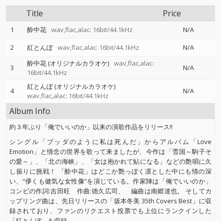
Title
Price
1
酔中花
wav,flac,alac: 16bit/44.1kHz
N/A
2
紅とんぼ
wav,flac,alac: 16bit/44.1kHz
N/A
酔中花 (オリジナルカラオケ)
wav,flac,alac:
3
N/A
16bit/44.1kHz
紅とんぼ (オリジナルカラオケ)
4
N/A
wav,flac,alac: 16bit/44.1kHz
Album Info
約３年ぶり「俺でいいのか」以来の演歌作品をリリース!!
シングル「ブッダのように私は死んだ」からアルバム「Love
Emotion」と情念の世界を歌って来ましたが、今作は「雪国～駒子そ
の愛～」、「北の海峡」、「女は抱かれて鮎になる」などの艶唄に久
し振りに挑戦！ 「酔中花」はどこか艶っぽく凛とした中にも情の深
い、“儚くも健気な女性像”を演じている。作家陣は「俺でいいのか」
コンビの作詞:吉田旺 作曲:徳久広司、 編曲は南郷達也。 そしてカ
ップリング曲は、先日リリースの「坂本冬美 35th Covers Best」に収
録されており、ファンのリクエスト投票でも上位にランクインした
「紅とんぼ」を収録。