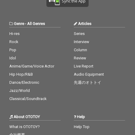
Sync the App
Genre
-
All Genres
Articles
Hi-res
Series
Rock
Interview
Pop
Column
Idol
Review
Anime/Game/Voice Actor
Live Report
Hip Hop/R&B
Audio Equipment
Dance/Electronic
先週のオトトイ
Jazz/World
Classical/Soundtrack
About OTOTOY
Help
What is OTOTOY?
Help Top
会社概要