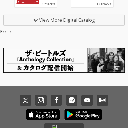
冬美の記念シングル 収
したライブ音源
GOOD PRICE!
4 tracks
12 tracks
録される表題曲「遠い
昔の恋の歌」、カップ
リング曲「しあわせ十
View More Digital Catalog
色」は坂本冬美と同じ
歳のアーティスト川村
Error.
結花の作詞＆作曲によ
る書き下ろし作品。ア
レンジは「夜桜お七」
「また君に恋してる」
の若草恵が担当。