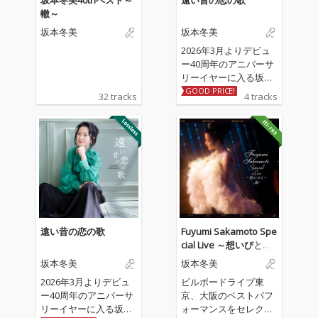
坂本冬美40thベスト～
遠い昔の恋の歌
轍～
坂本冬美
坂本冬美
2026年3月よりデビュ
ー40周年のアニバーサ
リーイヤーに入る坂本
冬美の記念シングル 収
GOOD PRICE!
32 tracks
4 tracks
録される表題曲「遠い
昔の恋の歌」、カップ
リング曲「しあわせ十
色」は坂本冬美と同じ
歳のアーティスト川村
結花の作詞＆作曲によ
る書き下ろし作品。ア
レンジは「夜桜お七」
「また君に恋してる」
の若草恵が担当。
遠い昔の恋の歌
Fuyumi Sakamoto Spe
cial Live ～想いびと～
(Live)
坂本冬美
坂本冬美
2026年3月よりデビュ
ビルボードライブ東
ー40周年のアニバーサ
京、大阪のベストパフ
リーイヤーに入る坂本
ォーマンスをセレクト