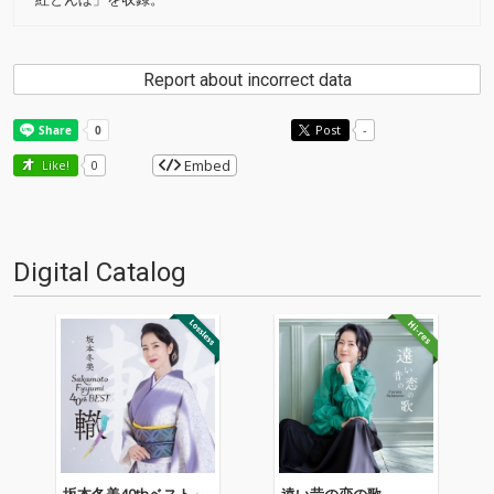
Report about incorrect data
Post
-
Embed
Like!
0
Digital Catalog