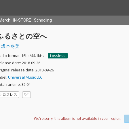
Merch
IN-STORE
Schooling
ふるさとの空へ
坂本冬美
udio format: 16bit/44.1kHz
Lossless
elease date: 2018-09-26
riginal release date: 2018-09-26
abel:
Universal Music LLC
otal runtime: 35:04
ロスレス