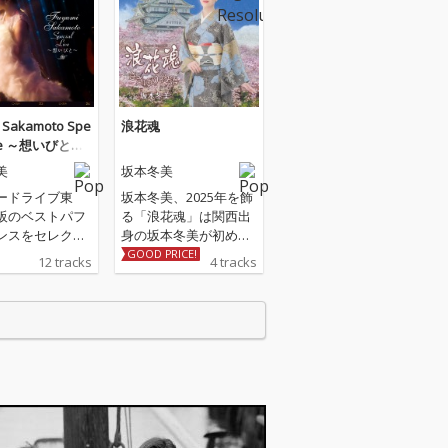
 Sakamoto Spe
浪花魂
Live ～想いびと～
美
坂本冬美
ードライブ東
坂本冬美、2025年を飾
阪のベストパフ
る「浪花魂」は関西出
ンスをセレクト
身の坂本冬美が初めて
イブ音源
歌う「大阪をテーマに
GOOD PRICE!
12 tracks
4 tracks
した応援歌」。 作
詞：やしろよう 作
曲：岡千秋 編曲：南
郷達也が手がける今作
は、大阪を舞台に多く
の日本人が 忘れかけ
ている「大和魂」を奮
い立たせる応援歌とな
っています。