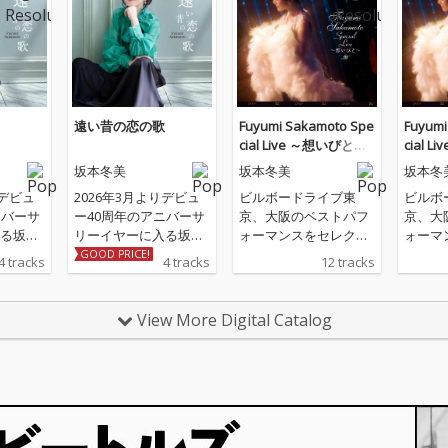
遠い昔の恋の歌
Fuyumi Sakamoto Spe
Fuyumi
cial Live ～想いびと～
cial 
(Live)
(Live)
坂本冬美
坂本冬美
坂本冬
りデビュ
2026年3月よりデビュ
ビルボードライブ東
ビルボ
ニバーサ
ー40周年のアニバーサ
京、大阪のベストパフ
京、大
る坂本
リーイヤーに入る坂本
ォーマンスをセレクト
ォーマ
ル 収
冬美の記念シングル 収
したライブ音源
したラ
GOOD PRICE!
4 tracks
4 tracks
12 tracks
「遠い
録される表題曲「遠い
カップ
昔の恋の歌」、カップ
わせ十
リング曲「しあわせ十
View More Digital Catalog
と同じ
色」は坂本冬美と同じ
ト川村
歳のアーティスト川村
曲によ
結花の作詞＆作曲によ
品。ア
る書き下ろし作品。ア
お七」
レンジは「夜桜お七」
てる」
「また君に恋してる」
。
の若草恵が担当。