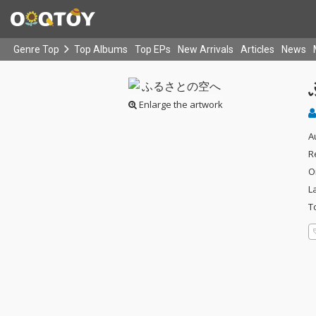
Genre Top
Top Albums
Top EPs
New Arrivals
Articles
News
Enlarge the artwork
A
R
O
L
T