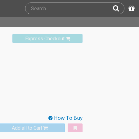
Express Checkout
How To Buy
Add all to Cart