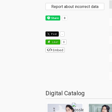
Report about incorrect data
Post
-
Like!
0
Embed
Digital Catalog