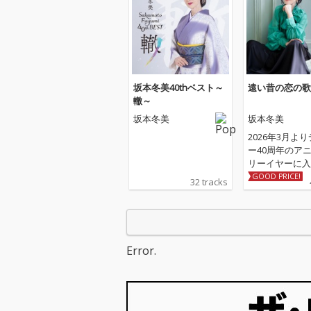
坂本冬美40thベスト～
遠い昔の恋の歌
轍～
坂本冬美
坂本冬美
2026年3月よ
ー40周年のア
リーイヤーに入
冬美の記念シング
GOOD PRICE!
32 tracks
録される表題曲
昔の恋の歌」、
リング曲「しあ
色」は坂本冬美
歳のアーティス
Error.
結花の作詞＆作
る書き下ろし作
レンジは「夜桜
「また君に恋し
の若草恵が担当