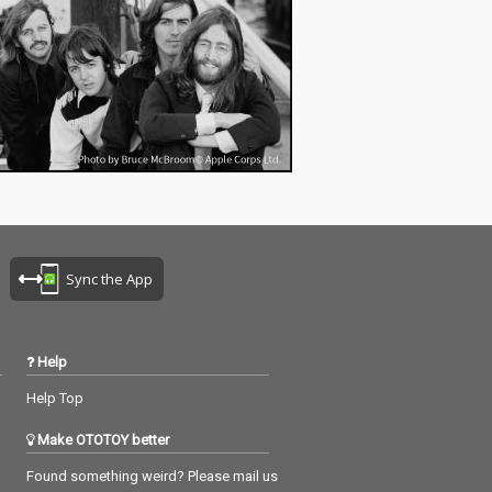
Sync the App
Help
Help Top
Make OTOTOY better
Found something weird? Please mail us