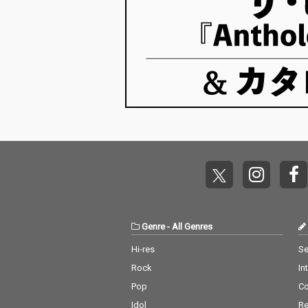
Genre
-
All Genres
Hi-res
Se
Rock
In
Pop
C
Idol
Re