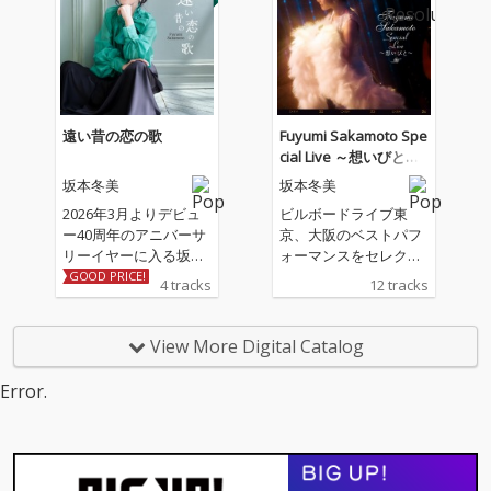
色」は坂本冬美と同じ
歳のアーティスト川村
結花の作詞＆作曲によ
る書き下ろし作品。ア
レンジは「夜桜お七」
「また君に恋してる」
の若草恵が担当。
遠い昔の恋の歌
Fuyumi Sakamoto Spe
cial Live ～想いびと～
(Live)
坂本冬美
坂本冬美
2026年3月よりデビュ
ビルボードライブ東
ー40周年のアニバーサ
京、大阪のベストパフ
リーイヤーに入る坂本
ォーマンスをセレクト
冬美の記念シングル 収
したライブ音源
GOOD PRICE!
4 tracks
12 tracks
録される表題曲「遠い
昔の恋の歌」、カップ
リング曲「しあわせ十
View More Digital Catalog
色」は坂本冬美と同じ
歳のアーティスト川村
Error.
結花の作詞＆作曲によ
る書き下ろし作品。ア
レンジは「夜桜お七」
「また君に恋してる」
の若草恵が担当。