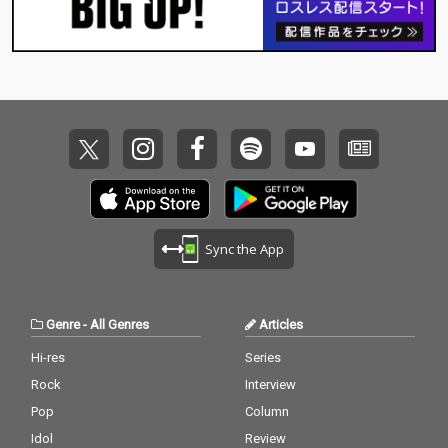
Sync the App
Genre
-
All Genres
Articles
Hi-res
Series
Rock
Interview
Pop
Column
Idol
Review