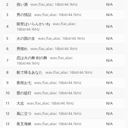
2
祝い酒
wav,flac,alac: 16bit/44.1kHz
N/A
3
男の情話
wav,flac,alac: 16bit/44.1kHz
N/A
能登はいらんかいね
wav,flac,alac:
4
N/A
16bit/44.1kHz
5
火の国の女
wav,flac,alac: 16bit/44.1kHz
N/A
6
男惚れ
wav,flac,alac: 16bit/44.1kHz
N/A
恋は火の舞 剣の舞
wav,flac,alac:
7
N/A
16bit/44.1kHz
8
船で帰るあなた
wav,flac,alac: 16bit/44.1kHz
N/A
9
夜桜お七
wav,flac,alac: 16bit/44.1kHz
N/A
10
螢の提灯
wav,flac,alac: 16bit/44.1kHz
N/A
11
大志
wav,flac,alac: 16bit/44.1kHz
N/A
12
風に立つ
wav,flac,alac: 16bit/44.1kHz
N/A
13
夜叉海峡
wav,flac,alac: 16bit/44.1kHz
N/A