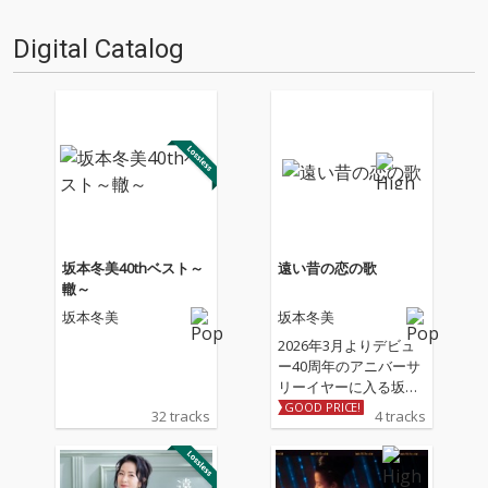
Digital Catalog
坂本冬美40thベスト～
遠い昔の恋の歌
轍～
坂本冬美
坂本冬美
2026年3月よりデビュ
ー40周年のアニバーサ
リーイヤーに入る坂本
冬美の記念シングル 収
GOOD PRICE!
32 tracks
4 tracks
録される表題曲「遠い
昔の恋の歌」、カップ
リング曲「しあわせ十