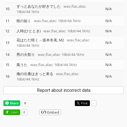
ずっとあなたが好きでした
wav,flac,alac:
10
N/A
16bit/44.1kHz
11
桜の如く
wav,flac,alac: 16bit/44.1kHz
N/A
12
人時(ひととき)
wav,flac,alac: 16bit/44.1kHz
N/A
花はただ咲く
--
坂本冬美
M2
wav,flac,alac:
13
N/A
16bit/44.1kHz
14
男の火祭り
wav,flac,alac: 16bit/44.1kHz
N/A
15
風うた
wav,flac,alac: 16bit/44.1kHz
N/A
俺の出番はきっと来る
wav,flac,alac:
16
N/A
16bit/44.1kHz
Report about incorrect data
Post
-
Embed
Like!
0