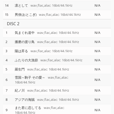
14
凛として
wav,flac,alac: 16bit/44.1kHz
N/A
15
男侠(おとこぎ)
wav,flac,alac: 16bit/44.1kHz
N/A
DISC 2
1
気まぐれ道中
wav,flac,alac: 16bit/44.1kHz
N/A
2
播磨の渡り鳥
wav,flac,alac: 16bit/44.1kHz
N/A
3
陽は昇る
wav,flac,alac: 16bit/44.1kHz
N/A
4
ふたりの大漁節
wav,flac,alac: 16bit/44.1kHz
N/A
5
羅生門
wav,flac,alac: 16bit/44.1kHz
N/A
雪国～駒子 その愛～
wav,flac,alac:
6
N/A
16bit/44.1kHz
7
紀ノ川
wav,flac,alac: 16bit/44.1kHz
N/A
8
アジアの海賊
wav,flac,alac: 16bit/44.1kHz
N/A
また君に恋してる
wav,flac,alac:
9
N/A
16bit/44.1kHz