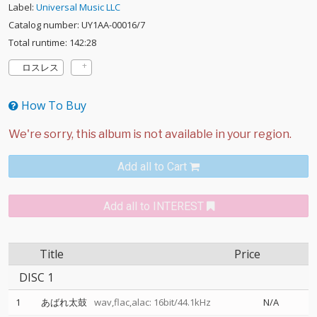
Label:
Universal Music LLC
Catalog number: UY1AA-00016/7
Total runtime: 142:28
ロスレス
How To Buy
Add all to Cart
Add all to INTEREST
Title
Price
DISC 1
1
あばれ太鼓
wav,flac,alac: 16bit/44.1kHz
N/A