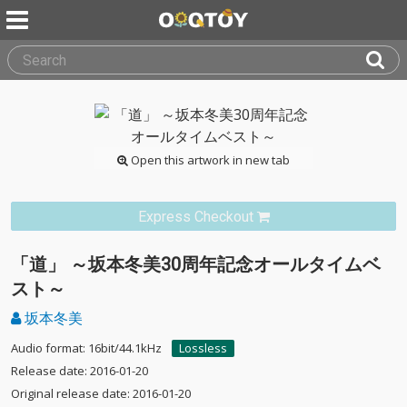
Open this artwork in new tab
Express Checkout
「道」 ～坂本冬美30周年記念オールタイムベ
スト～
坂本冬美
Audio format: 16bit/44.1kHz
Lossless
Release date: 2016-01-20
Original release date: 2016-01-20