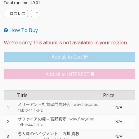
Total runtime: 49:01
ロスレス
How To Buy
Add all to Cart
Add all to INTEREST
Title
Price
メリーアン
--
打首獄門同好会
wav,flac,alac:
1
N/A
16bit/44.1kHz
サファイアの瞳
--
宮野真守
wav,flac,alac:
2
N/A
16bit/44.1kHz
恋人達のペイヴメント
--
西川 貴教
3
N/A