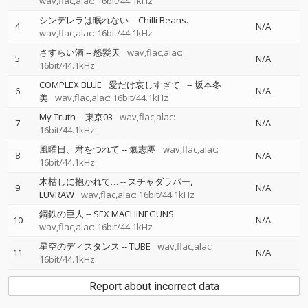
wav,flac,alac: 16bit/44.1kHz
シンデレラは眠れない
--
Chilli Beans.
4
N/A
wav,flac,alac: 16bit/44.1kHz
さすらい酒
--
怒髪天
wav,flac,alac:
5
N/A
16bit/44.1kHz
COMPLEX BLUE −愛だけ哀しすぎて−
--
坂本冬
6
N/A
美
wav,flac,alac: 16bit/44.1kHz
My Truth
--
東京03
wav,flac,alac:
7
N/A
16bit/44.1kHz
風曜日、君をつれて
--
氣志團
wav,flac,alac:
8
N/A
16bit/44.1kHz
木枯しに抱かれて…
--
スチャダラパー
9
N/A
LUVRAW
wav,flac,alac: 16bit/44.1kHz
鋼鉄の巨人
--
SEX MACHINEGUNS
10
N/A
wav,flac,alac: 16bit/44.1kHz
星空のディスタンス
--
TUBE
wav,flac,alac:
11
N/A
16bit/44.1kHz
Report about incorrect data