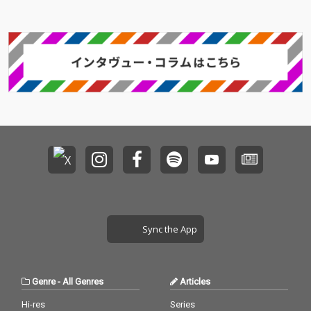
れた"夕暮れサマー" fe
れた"夕暮れサマー" fe
at. スチャダラパー＆P
at. スチャダラパー＆P
USHIMのスマッシュ・
USHIMのスマッシュ・
ヒットも記憶に新しい
ヒットも記憶に新しい
その HASE-Tの、プロ
その HASE-Tの、プロ
デューサー活動25周年
デューサー活動25周年
を記念したアニバーサ
を記念したアニバーサ
リーアルバムが『Twe
リーアルバムが『Twe
nty Five』がリリー
nty Five』がリリー
ス！ これまでのキャリ
ス！ これまでのキャリ
アで培ったHASE-Tなら
アで培ったHASE-Tなら
ではのダンスホールレ
ではのダンスホールレ
ゲエのサウンドと親交
ゲエのサウンドと親交
の深い豪華ゲストアー
の深い豪華ゲストアー
ティストとのコラボレ
ティストとのコラボレ
ーションを通じた25周
ーションを通じた25周
年に相応しいアルバム
年に相応しいアルバム
Sync the App
になり、 Bose（スチ
になり、 Bose（スチ
ャダラパー）やARAR
ャダラパー）やARAR
E、J-REXXX、ナツ・サ
E、J-REXXX、ナツ・サ
マー、DOMINO-KAT、
マー、DOMINO-KAT、
Genre
-
All Genres
Articles
KAJA、津川ゆりあら多
KAJA、津川ゆりあら多
数のゲストが参加！ 先
数のゲストが参加！ 先
Hi-res
Series