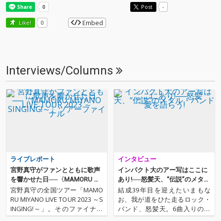
Post
-
Embed
Like!
0
Interviews/Columns
ライブレポート
インタビュー
宮野真守がファンとともに歌声
インパクト大のアー写はここに
を響かせた日──〈MAMORU MI
あり!──怒髪天、“伝説”のメタ
YANO LIVE TOUR 2023 ～SINGIN
ル・バンド愛を語らう!
宮野真守の全国ツアー「MAMO
結成39年目を迎えたいまもな
G!～〉ツアーファイナル
RU MIYANO LIVE TOUR 2023 ～S
お、我が道をひた走るロック・
INGING!～」。そのファイナル
バンド、怒髪天。6曲入りの最
公演が国立代々木競技場第一体
新作『more-AA-janaica』をリ