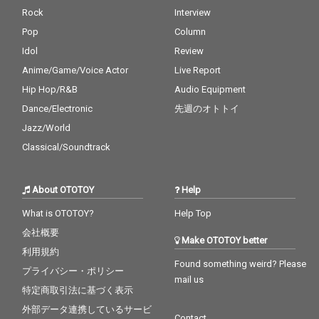
行シングルでは「シテ
行シングルでは「シテ
Rock
Interview
ィーポップ×ラバーズ
ィーポップ×ラバーズ
ロックレゲエ」という
ロックレゲエ」という
Pop
Column
新たなジャンルを確立
新たなジャンルを確立
Idol
Review
させた人気シンガー、
させた人気シンガー、
ナツ・サマーをゲスト
ナツ・サマーをゲスト
Anime/Game/Voice Actor
Live Report
に迎えて世界中で愛さ
に迎えて世界中で愛さ
Hip Hop/R&B
Audio Equipment
れている竹内まりやの
れている竹内まりやの
Dance/Electronic
先週のオトトイ
名曲”プラスティック・
名曲”プラスティック・
ラブ”をラテン＝レゲト
ラブ”をラテン＝レゲト
Jazz/World
ンのテイストでカバ
ンのテイストでカバ
Classical/Soundtrack
ー！また、先述"夕暮れ
ー！また、先述"夕暮れ
サマー" feat. スチャダ
サマー" feat. スチャダ
ラパー＆PUSHIMへ新
ラパー＆PUSHIMへ新
About OTOTOY
Help
たにARAREが参加した
たにARAREが参加した
アップデート・ヴァー
アップデート・ヴァー
What is OTOTOY?
Help Top
ジョンも収録！
ジョンも収録！
会社概要
Make OTOTOY better
利用規約
Found something weird? Please
プライバシー・ポリシー
mail us
特定商取引法に基づく表示
外部データ連携しているサービ
Contact