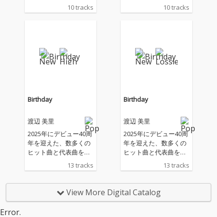
し、過去・現在・未来
し、過去・現在・未来
10 tracks
10 tracks
をテーマにしたアニバ
をテーマにしたアニバ
ーサリーアルバムがリ
ーサリーアルバムがリ
リース！ Bose（ スチ
リース！ Bose（ スチ
ャダラパー）やARAR
ャダラパー）やARAR
E、J-REXXX、ナツ・サ
E、J-REXXX、ナツ・サ
マー、DOMINO-KAT、
マー、DOMINO-KAT、
KAJA、津川ゆりあら多
KAJA、津川ゆりあら多
数のゲストが参加！ 80
数のゲストが参加！ 80
年代後半から東京のク
年代後半から東京のク
ラブ・シーンに関わ
ラブ・シーンに関わ
Birthday
Birthday
り、レゲエDeejayやト
り、レゲエDeejayやト
ラック・メーカーとし
ラック・メーカーとし
渡辺 美里
渡辺 美里
て自身のアーティスト
て自身のアーティスト
活動はもちろんのこ
活動はもちろんのこ
2025年にデビュー40周
2025年にデビュー40周
と、レゲエ・コンピレ
と、レゲエ・コンピレ
年を迎えた、数多くの
年を迎えた、数多くの
ーションシリーズの監
ーションシリーズの監
ヒット曲と代表曲を持
ヒット曲と代表曲を持
修、さらにはレゲエ以
修、さらにはレゲエ以
つ、名実ともに日本を
つ、名実ともに日本を
13 tracks
13 tracks
外のアーティストへの
外のアーティストへの
代表する女性ヴォーカ
代表する女性ヴォーカ
楽曲提供やRemixワー
楽曲提供やRemixワー
リスト・渡辺美里の約
リスト・渡辺美里の約
クまでこなしてきたHA
クまでこなしてきたHA
7年ぶり21枚目のオリ
7年ぶり21枚目のオリ
View More Digital Catalog
SE-T。2022年にリリー
SE-T。2022年にリリー
ジナルアルバム。
ジナルアルバム。
スした前作『Twenty』
スした前作『Twenty』
Error.
からシングルカットさ
からシングルカットさ