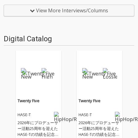
育館で開催された。約4年ぶり
リースしたばかりの彼らが久し
にファンによる声援が可能にな
ぶりに登場です! これまで怒髪天
View More Interviews/Columns
り、ファンとともに歌い続け
の作品の多くはOTOTOYでは未
た、東京公演1日目の模様をレ…
配信でしたが今作より配信がス
タート、こ…
Digital Catalog
Twenty Five
Twenty Five
HASE-T
HASE-T
2026年にプロデューサ
2026年にプロデューサ
ー活動25周年を迎えた
ー活動25周年を迎えた
HASE-Tの功績を記念
HASE-Tの功績を記念