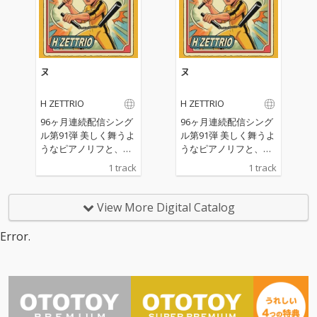
いく。
いく。
ヌ
ヌ
H ZETTRIO
H ZETTRIO
96ヶ月連続配信シング
96ヶ月連続配信シング
ル第91弾 美しく舞うよ
ル第91弾 美しく舞うよ
うなピアノリフと、土
うなピアノリフと、土
着的な躍動感を宿した
着的な躍動感を宿した
1 track
1 track
リズム、そして軽やか
リズム、そして軽やか
に跳ねるベースが織り
に跳ねるベースが織り
なすアンサンブルは、
なすアンサンブルは、
View More Digital Catalog
ポジティブなエネルギ
ポジティブなエネルギ
ーと遊び心に満ち、日
ーと遊び心に満ち、日
Error.
常に爽快な風を吹き込
常に爽快な風を吹き込
む。
む。