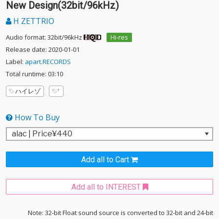
New Design(32bit/96kHz)
H ZETTRIO
Audio format: 32bit/96kHz
Hi-res
Release date: 2020-01-01
Label:
apart.RECORDS
Total runtime: 03:10
ハイレゾ
How To Buy
Add all to Cart
Add all to INTEREST
Note: 32-bit Float sound source is converted to 32-bit and 24-bit