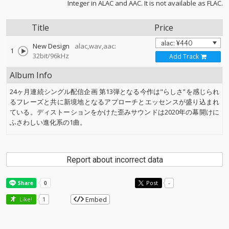
Integer in ALAC and AAC. It is not available as FLAC.
Title
Price
New Design
alac,wav,aac:
1
32bit/96kHz
Add Track
Album Info
24ヶ月連続シングル配信企画 第13弾となる今作は"らしさ”を感じられ
るフレーズと共に新境地となるアプローチとエッセンスが盛り込まれ
ている。ディストーションをかけた歪みサウンドは2020年の幕開けに
ふさわしい進化系の1曲。
Report about incorrect data
Post
-
Embed
Like!
1