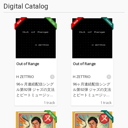
Digital Catalog
Out of Range
Out of Range
H ZETTRIO
H ZETTRIO
96ヶ月連続配信シング
96ヶ月連続配信シング
ル第92弾 ジャズの文法
ル第92弾 ジャズの文法
とビートミュージック
とビートミュージック
の感覚が交錯する実験
の感覚が交錯する実験
1 track
1 track
的な一曲 目まぐるしく
的な一曲 目まぐるしく
展開を繰り返しなが
展開を繰り返しなが
ら、楽曲は既存の枠組
ら、楽曲は既存の枠組
みから逸脱し、予測不
みから逸脱し、予測不
能な領域へと広がって
能な領域へと広がって