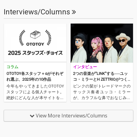
Interviews/Columns
コラム
インタビュー
OTOTOY各スタッフ＋αがそれぞ
2つの音楽が“LINK”する──ユッ
れ選ぶ、2025年の10作品
コ・ミラーとH ZETTRIOがつく
りあげる、異色でエキサイティ
今年もやってきましたOTOTOY
ピンクの髪がトレードマークの
ングなグルーヴ
スタッフによる個人チャート。
サックス奏者ユッコ・ミラー
絶妙にどんな人が本サイトを運
が、カラフルな鼻でおなじみの
営しているのか？ そんな自己
ピアノ・トリオ、H ZETTRIOと
紹介もちょっとかねておりま
手を組んだ。実力派同士の異色
す。2025年は、それぞれなにを
のタッグが作り上げた楽曲群
View More Interviews/Columns
聴いてOTOTOYを作っていたの
は、それぞれが5曲ずつ書き下
か？ ということでスタッフ・
ろした全10曲。その全曲を青鼻
チャートをお届けします…
のピアニスト、H ZETT…