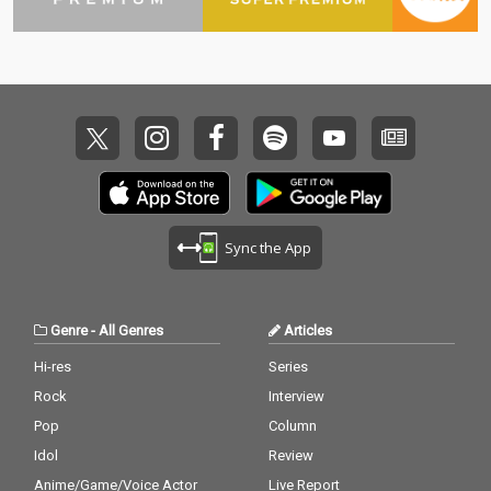
Sync the App
Genre
-
All Genres
Articles
Hi-res
Series
Rock
Interview
Pop
Column
Idol
Review
Anime/Game/Voice Actor
Live Report