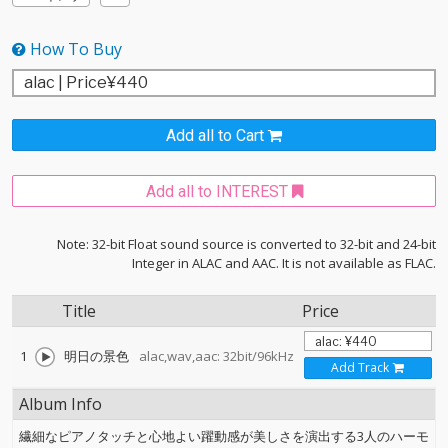
How To Buy
Add all to Cart
Add all to INTEREST
Note: 32-bit Float sound source is converted to 32-bit and 24-bit
Integer in ALAC and AAC. It is not available as FLAC.
Title
Price
1
明日の景色
alac,wav,aac: 32bit/96kHz
Add Track
Album Info
繊細なピアノタッチと心地よい躍動感が美しさを演出する3人のハーモ