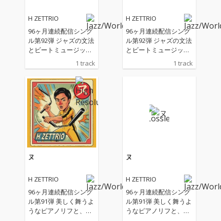
H ZETTRIO
H ZETTRIO
96ヶ月連続配信シング
96ヶ月連続配信シング
ル第92弾 ジャズの文法
ル第92弾 ジャズの文法
とビートミュージック
とビートミュージック
の感覚が交錯する実験
の感覚が交錯する実験
1 track
1 track
的な一曲 目まぐるしく
的な一曲 目まぐるしく
展開を繰り返しなが
展開を繰り返しなが
ら、楽曲は既存の枠組
ら、楽曲は既存の枠組
みから逸脱し、予測不
みから逸脱し、予測不
能な領域へと広がって
能な領域へと広がって
いく。
いく。
ヌ
ヌ
H ZETTRIO
H ZETTRIO
96ヶ月連続配信シング
96ヶ月連続配信シング
ル第91弾 美しく舞うよ
ル第91弾 美しく舞うよ
うなピアノリフと、土
うなピアノリフと、土
着的な躍動感を宿した
着的な躍動感を宿した