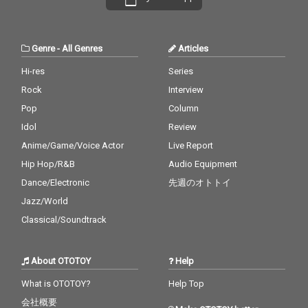
Genre
-
All Genres
Articles
Hi-res
Series
Rock
Interview
Pop
Column
Idol
Review
Anime/Game/Voice Actor
Live Report
Hip Hop/R&B
Audio Equipment
Dance/Electronic
先週のオトトイ
Jazz/World
Classical/Soundtrack
About OTOTOY
Help
What is OTOTOY?
Help Top
会社概要