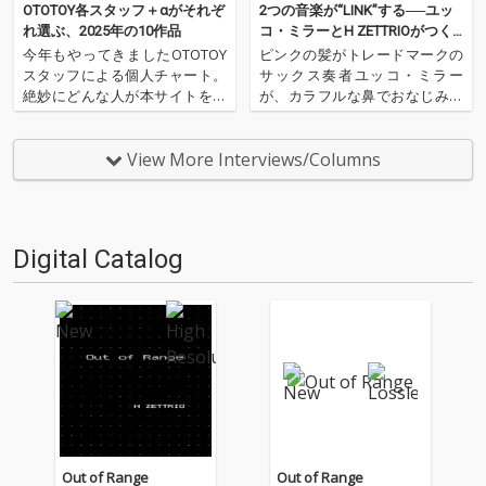
OTOTOY各スタッフ＋αがそれぞ
2つの音楽が“LINK”する──ユッ
れ選ぶ、2025年の10作品
コ・ミラーとH ZETTRIOがつく
りあげる、異色でエキサイティ
今年もやってきましたOTOTOY
ピンクの髪がトレードマークの
ングなグルーヴ
スタッフによる個人チャート。
サックス奏者ユッコ・ミラー
絶妙にどんな人が本サイトを運
が、カラフルな鼻でおなじみの
営しているのか？ そんな自己
ピアノ・トリオ、H ZETTRIOと
紹介もちょっとかねておりま
手を組んだ。実力派同士の異色
す。2025年は、それぞれなにを
のタッグが作り上げた楽曲群
View More Interviews/Columns
聴いてOTOTOYを作っていたの
は、それぞれが5曲ずつ書き下
か？ ということでスタッフ・
ろした全10曲。その全曲を青鼻
チャートをお届けします…
のピアニスト、H ZETT…
Digital Catalog
Out of Range
Out of Range