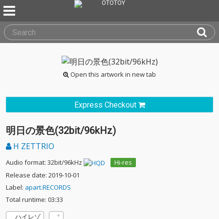
Open this artwork in new tab
Express Checkout
明日の景色(32bit/96kHz)
H ZETTRIO
Audio format: 32bit/96kHz
Hi-res
Release date: 2019-10-01
Label:
apart.RECORDS
Total runtime: 03:33
ハイレゾ