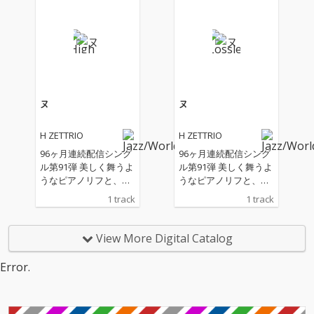
ら、楽曲は既存の枠組
ら、楽曲は既存の枠組
みから逸脱し、予測不
みから逸脱し、予測不
能な領域へと広がって
能な領域へと広がって
いく。
いく。
ヌ
ヌ
H ZETTRIO
H ZETTRIO
96ヶ月連続配信シング
96ヶ月連続配信シング
ル第91弾 美しく舞うよ
ル第91弾 美しく舞うよ
うなピアノリフと、土
うなピアノリフと、土
着的な躍動感を宿した
着的な躍動感を宿した
1 track
1 track
リズム、そして軽やか
リズム、そして軽やか
に跳ねるベースが織り
に跳ねるベースが織り
なすアンサンブルは、
なすアンサンブルは、
View More Digital Catalog
ポジティブなエネルギ
ポジティブなエネルギ
ーと遊び心に満ち、日
ーと遊び心に満ち、日
Error.
常に爽快な風を吹き込
常に爽快な風を吹き込
む。
む。