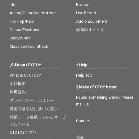
Idol
Review
Anime/Game/Voice Actor
Live Report
Hip Hop/R&B
Audio Equipment
Dance/Electronic
先週のオトトイ
Jazz/World
Classical/Soundtrack
About OTOTOY
Help
What is OTOTOY?
Help Top
会社概要
Make OTOTOY better
利用規約
Found something weird? Please
プライバシー・ポリシー
mail us
特定商取引法に基づく表示
外部データ連携しているサービ
Contact
スについて
OTOTOYアプリ
退会