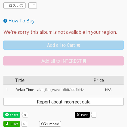
ロスレス
How To Buy
Add all to Cart
Add all to INTEREST
Title
Price
1
Relax Time
alac,flac,wav: 16bit/44.1kHz
N/A
Report about incorrect data
Post
-
Embed
Like!
0