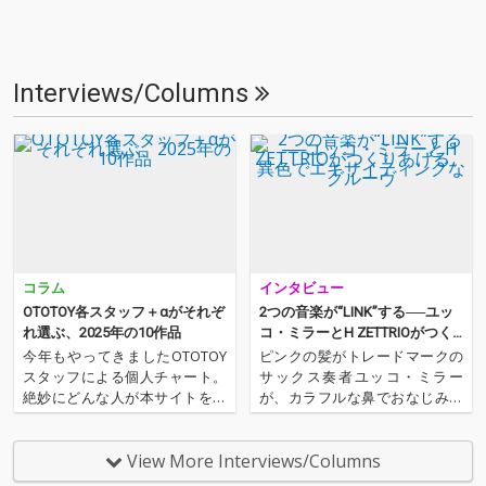
Interviews/Columns
コラム
インタビュー
OTOTOY各スタッフ＋αがそれぞ
2つの音楽が“LINK”する──ユッ
れ選ぶ、2025年の10作品
コ・ミラーとH ZETTRIOがつく
りあげる、異色でエキサイティ
今年もやってきましたOTOTOY
ピンクの髪がトレードマークの
ングなグルーヴ
スタッフによる個人チャート。
サックス奏者ユッコ・ミラー
絶妙にどんな人が本サイトを運
が、カラフルな鼻でおなじみの
営しているのか？ そんな自己
ピアノ・トリオ、H ZETTRIOと
紹介もちょっとかねておりま
手を組んだ。実力派同士の異色
す。2025年は、それぞれなにを
のタッグが作り上げた楽曲群
View More Interviews/Columns
聴いてOTOTOYを作っていたの
は、それぞれが5曲ずつ書き下