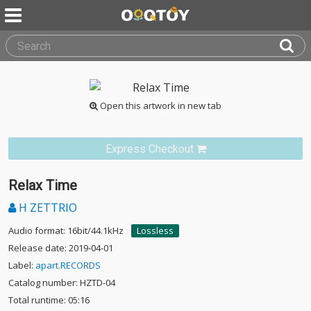
Open this artwork in new tab
Express Checkout
Relax Time
H ZETTRIO
Audio format: 16bit/44.1kHz
Lossless
Release date: 2019-04-01
Label:
apart.RECORDS
Catalog number: HZTD-04
Total runtime: 05:16