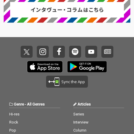
Sync the App
Genre
-
All Genres
Articles
Hi-res
Series
Rock
Interview
Pop
Column