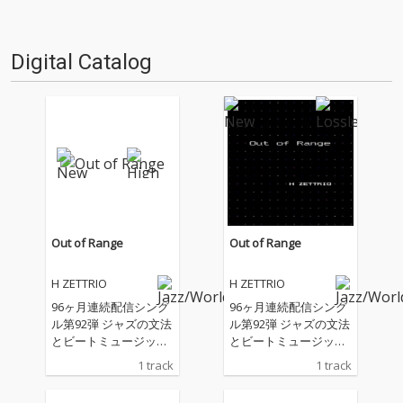
か？ ということでスタッフ・
ろした全10曲。その全曲を青鼻
チャートをお届けします…
のピアニスト、H ZETT…
Digital Catalog
Out of Range
Out of Range
H ZETTRIO
H ZETTRIO
96ヶ月連続配信シング
96ヶ月連続配信シング
ル第92弾 ジャズの文法
ル第92弾 ジャズの文法
とビートミュージック
とビートミュージック
の感覚が交錯する実験
の感覚が交錯する実験
1 track
1 track
的な一曲 目まぐるしく
的な一曲 目まぐるしく
展開を繰り返しなが
展開を繰り返しなが