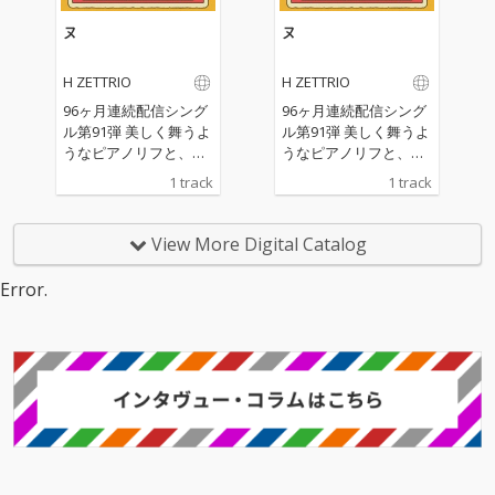
ヌ
ヌ
H ZETTRIO
H ZETTRIO
96ヶ月連続配信シング
96ヶ月連続配信シング
ル第91弾 美しく舞うよ
ル第91弾 美しく舞うよ
うなピアノリフと、土
うなピアノリフと、土
着的な躍動感を宿した
着的な躍動感を宿した
1 track
1 track
リズム、そして軽やか
リズム、そして軽やか
に跳ねるベースが織り
に跳ねるベースが織り
なすアンサンブルは、
なすアンサンブルは、
View More Digital Catalog
ポジティブなエネルギ
ポジティブなエネルギ
ーと遊び心に満ち、日
ーと遊び心に満ち、日
Error.
常に爽快な風を吹き込
常に爽快な風を吹き込
む。
む。