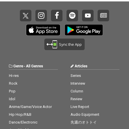
Sync the App
Genre
-
All Genres
Articles
Hi-res
Series
Rock
Interview
Pop
Column
Idol
Review
Anime/Game/Voice Actor
Live Report
Hip Hop/R&B
Audio Equipment
Dance/Electronic
先週のオトトイ