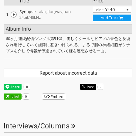
Title
Price
Synapse
alac,flac,wav,aac:
1
24bit/48kHz
Add Track
Album Info
60ヶ月連続配信シングル第51弾。美しくクールなピアノの音色と反復
され進行していく旋律に惹きつけられる。まるで脳の神経細胞がシナ
プスを介して情報が伝達されていく様を連想させる一曲。
Report about incorrect data
Post
-
Embed
Like!
0
Interviews/Columns