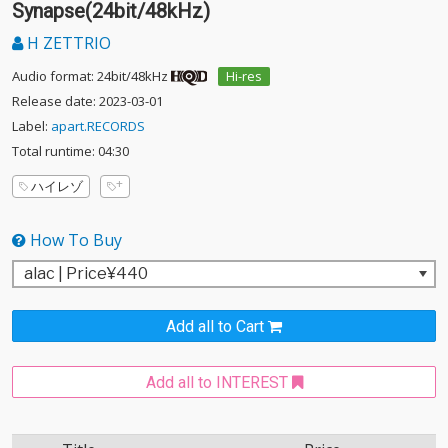
Synapse(24bit/48kHz)
H ZETTRIO
Audio format: 24bit/48kHz
Hi-res
Release date: 2023-03-01
Label:
apart.RECORDS
Total runtime: 04:30
ハイレゾ
How To Buy
Add all to Cart
Add all to INTEREST