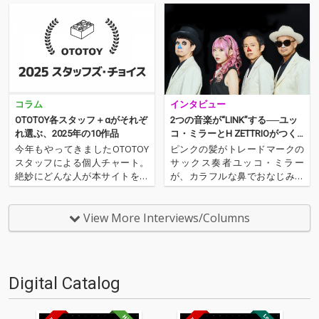
コラム
インタビュー
OTOTOY各スタッフ＋αがそれぞ
2つの音楽が“LINK”する──ユッ
れ選ぶ、2025年の10作品
コ・ミラーとH ZETTRIOがつく
りあげる、異色でエキサイティ
今年もやってきましたOTOTOY
ピンクの髪がトレードマークの
ングなグルーヴ
スタッフによる個人チャート。
サックス奏者ユッコ・ミラー
絶妙にどんな人が本サイトを運
が、カラフルな鼻でおなじみの
営しているのか？ そんな自己
ピアノ・トリオ、H ZETTRIOと
紹介もちょっとかねておりま
手を組んだ。実力派同士の異色
す。2025年は、それぞれなにを
のタッグが作り上げた楽曲群
View More Interviews/Columns
聴いてOTOTOYを作っていたの
は、それぞれが5曲ずつ書き下
か？ ということでスタッフ・
ろした全10曲。その全曲を青鼻
チャートをお届けします…
のピアニスト、H ZETT…
Digital Catalog