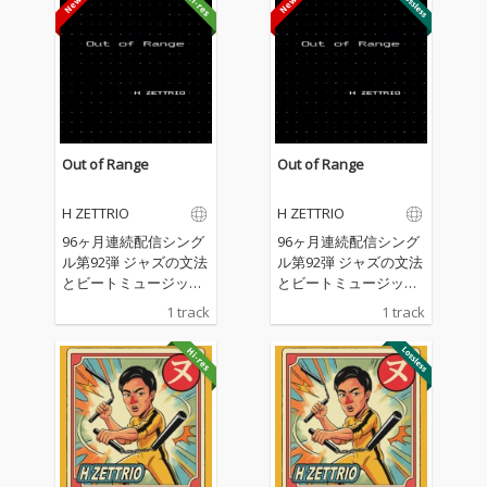
Out of Range
Out of Range
H ZETTRIO
H ZETTRIO
96ヶ月連続配信シング
96ヶ月連続配信シング
ル第92弾 ジャズの文法
ル第92弾 ジャズの文法
とビートミュージック
とビートミュージック
の感覚が交錯する実験
の感覚が交錯する実験
1 track
1 track
的な一曲 目まぐるしく
的な一曲 目まぐるしく
展開を繰り返しなが
展開を繰り返しなが
ら、楽曲は既存の枠組
ら、楽曲は既存の枠組
みから逸脱し、予測不
みから逸脱し、予測不
能な領域へと広がって
能な領域へと広がって
いく。
いく。