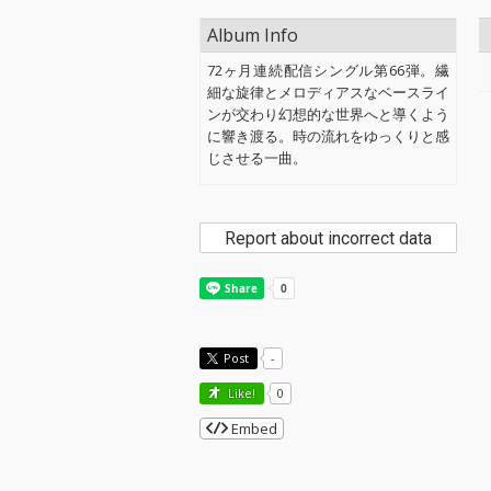
Album Info
72ヶ月連続配信シングル第66弾。繊
細な旋律とメロディアスなベースライ
ンが交わり幻想的な世界へと導くよう
に響き渡る。時の流れをゆっくりと感
じさせる一曲。
Report about incorrect data
Post
-
Like!
0
Embed