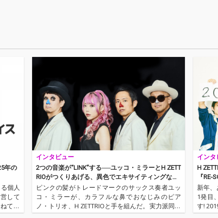
がって
ーと遊び心に満ち、日
ーと遊び心に満ち、日
なるグ
常に爽快な風を吹き込
常に爽快な風を吹き込
ける現
む。
む。
描き出
内容も
即興素
な質感
し、未
華した
ashi 
力あふ
「Que
ンやア
素を取
回廊」
曲を再
d in th
Yucco
インタビュー
インタ
ucco 
を迎え
25年の
2つの音楽が“LINK”する──ユッコ・ミラーとH ZETT
H ZE
ズムと
RIOがつくりあげる、異色でエキサイティングなグ
『RE-
音像に
ルーヴ
よる個人
ピンクの髪がトレードマークのサックス奏者ユッ
新年、
示する
運営して
コ・ミラーが、カラフルな鼻でおなじみのピア
1発目
かねてお
ノ・トリオ、H ZETTRIOと手を組んだ。実力派同士
す! 2
TOTO
の異色のタッグが作り上げた楽曲群は、それぞれ
投入す