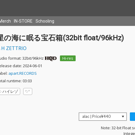
Merch
IN-STORE
Schooling
星の海に眠る宝石箱(32bit float/96kHz)
H ZETTRIO
udio format: 32bit/96kHz
Hi-res
elease date: 2024-06-01
abel:
apart.RECORDS
otal runtime: 03:03
ハイレゾ
Note: 32-bit Float 
Intege