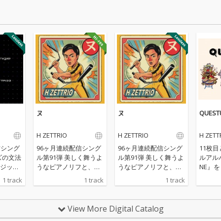
ヌ
ヌ
QUEST
H ZETTRIO
H ZETTRIO
H ZETT
信シング
96ヶ月連続配信シング
96ヶ月連続配信シング
11枚
ル第91弾 美しく舞うよ
ル第91弾 美しく舞うよ
ルアルバ
ジック
うなピアノリフと、土
うなピアノリフと、土
NE』をリ
る実験
着的な躍動感を宿した
着的な躍動感を宿した
ST M
1 track
1 track
1 track
ぐるしく
リズム、そして軽やか
リズム、そして軽やか
図）」
なが
に跳ねるベースが織り
に跳ねるベースが織り
掲げた
の枠組
なすアンサンブルは、
なすアンサンブルは、
のもの
View More Digital Catalog
予測不
ポジティブなエネルギ
ポジティブなエネルギ
てなが