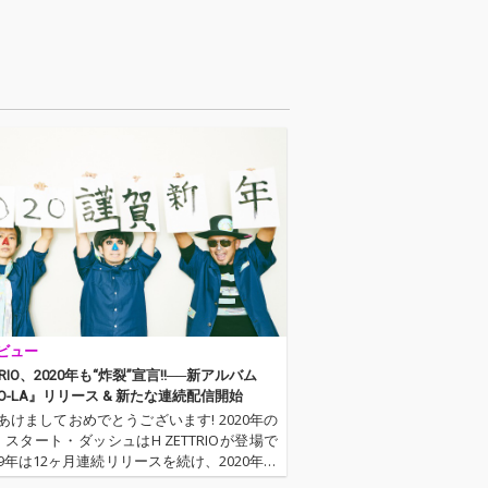
ルーヴを探し続
なるグルーヴを探し続
在進行形の姿を
ける現在進行形の姿を
している。収録
描き出している。収録
多彩。スタジオ
内容も多彩。スタジオ
材をローファイ
即興素材をローファイ
のまま再構築
な質感のまま再構築
完性を美学へ昇
し、未完性を美学へ昇
未発表曲「Muk
華した未発表曲「Muk
Mukashi」や推進
ashi Mukashi」や推進
れるタイトル曲
力あふれるタイトル曲
stune」、ラテ
「Questune」、ラテ
フロビートの要
ンやアフロビートの要
り入れた「熱帯
素を取り入れた「熱帯
。そして、代表
回廊」。そして、代表
構築した「Moo
曲を再構築した「Moo
e Dancing feat.
d in the Dancing feat.
 Miller」では、Y
Yucco Miller」では、Y
ビュー
Millerのサックス
ucco Millerのサックス
、緻密なポリリ
を迎え、緻密なポリリ
TTRIO、2020年も“炸裂”宣言!!──新アルバム
ダイナミックな
ズムとダイナミックな
SO-LA』リリース & 新たな連続配信開始
よる新解釈を提
音像による新解釈を提
あけましておめでとうございます! 2020年の
。
示する。
、スタート・ダッシュはH ZETTRIOが登場で
019年は12ヶ月連続リリースを続け、2020年に
ると同時にアルバム『RE-SO-LA』をリリー