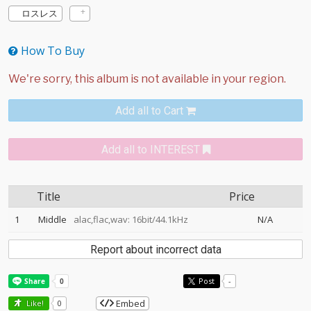
ロスレス
How To Buy
Add all to Cart
Add all to INTEREST
Title
Price
1
Middle
alac,flac,wav: 16bit/44.1kHz
N/A
Report about incorrect data
Post
-
Embed
Like!
0