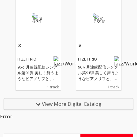
ら、楽曲は既存の枠組
ら、楽曲は既存の枠組
みから逸脱し、予測不
みから逸脱し、予測不
能な領域へと広がって
能な領域へと広がって
いく。
いく。
ヌ
ヌ
H ZETTRIO
H ZETTRIO
96ヶ月連続配信シング
96ヶ月連続配信シング
ル第91弾 美しく舞うよ
ル第91弾 美しく舞うよ
うなピアノリフと、土
うなピアノリフと、土
着的な躍動感を宿した
着的な躍動感を宿した
1 track
1 track
リズム、そして軽やか
リズム、そして軽やか
に跳ねるベースが織り
に跳ねるベースが織り
なすアンサンブルは、
なすアンサンブルは、
View More Digital Catalog
ポジティブなエネルギ
ポジティブなエネルギ
ーと遊び心に満ち、日
ーと遊び心に満ち、日
Error.
常に爽快な風を吹き込
常に爽快な風を吹き込
む。
む。