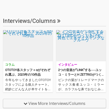
Interviews/Columns
コラム
インタビュー
OTOTOY各スタッフ＋αがそれぞ
2つの音楽が“LINK”する──ユッ
れ選ぶ、2025年の10作品
コ・ミラーとH ZETTRIOがつく
りあげる、異色でエキサイティ
今年もやってきましたOTOTOY
ピンクの髪がトレードマークの
ングなグルーヴ
スタッフによる個人チャート。
サックス奏者ユッコ・ミラー
絶妙にどんな人が本サイトを運
が、カラフルな鼻でおなじみの
営しているのか？ そんな自己
ピアノ・トリオ、H ZETTRIOと
紹介もちょっとかねておりま
手を組んだ。実力派同士の異色
す。2025年は、それぞれなにを
のタッグが作り上げた楽曲群
View More Interviews/Columns
聴いてOTOTOYを作っていたの
は、それぞれが5曲ずつ書き下