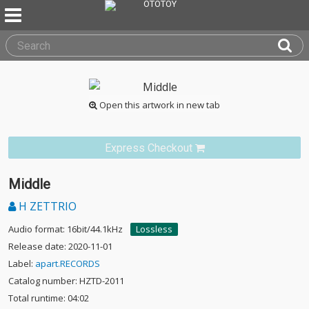
Open this artwork in new tab
Express Checkout
Middle
H ZETTRIO
Audio format: 16bit/44.1kHz
Lossless
Release date: 2020-11-01
Label:
apart.RECORDS
Catalog number: HZTD-2011
Total runtime: 04:02