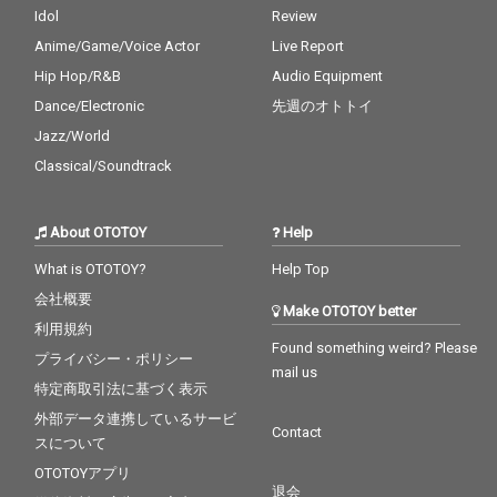
Idol
Review
Anime/Game/Voice Actor
Live Report
Hip Hop/R&B
Audio Equipment
Dance/Electronic
先週のオトトイ
Jazz/World
Classical/Soundtrack
About OTOTOY
Help
What is OTOTOY?
Help Top
会社概要
Make OTOTOY better
利用規約
Found something weird? Please
プライバシー・ポリシー
mail us
特定商取引法に基づく表示
外部データ連携しているサービ
Contact
スについて
OTOTOYアプリ
退会