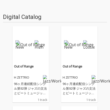
か？ ということでスタッフ・
ろした全10曲。その全曲を青鼻
チャートをお届けします…
のピアニスト、H ZETT…
Digital Catalog
Out of Range
Out of Range
H ZETTRIO
H ZETTRIO
96ヶ月連続配信シング
96ヶ月連続配信シング
ル第92弾 ジャズの文法
ル第92弾 ジャズの文法
とビートミュージック
とビートミュージック
の感覚が交錯する実験
の感覚が交錯する実験
1 track
1 track
的な一曲 目まぐるしく
的な一曲 目まぐるしく
展開を繰り返しなが
展開を繰り返しなが