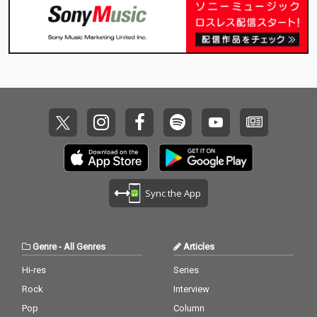
Sync the App
Genre
-
All Genres
Articles
Hi-res
Series
Rock
Interview
Pop
Column