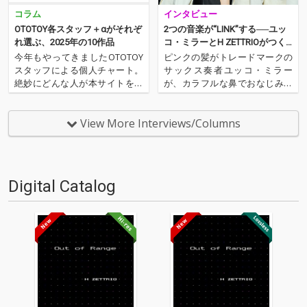
コラム
インタビュー
OTOTOY各スタッフ＋αがそれぞ
2つの音楽が“LINK”する──ユッ
れ選ぶ、2025年の10作品
コ・ミラーとH ZETTRIOがつく
りあげる、異色でエキサイティ
今年もやってきましたOTOTOY
ピンクの髪がトレードマークの
ングなグルーヴ
スタッフによる個人チャート。
サックス奏者ユッコ・ミラー
絶妙にどんな人が本サイトを運
が、カラフルな鼻でおなじみの
営しているのか？ そんな自己
ピアノ・トリオ、H ZETTRIOと
紹介もちょっとかねておりま
手を組んだ。実力派同士の異色
す。2025年は、それぞれなにを
のタッグが作り上げた楽曲群
View More Interviews/Columns
聴いてOTOTOYを作っていたの
は、それぞれが5曲ずつ書き下
か？ ということでスタッフ・
ろした全10曲。その全曲を青鼻
チャートをお届けします…
のピアニスト、H ZETT…
Digital Catalog