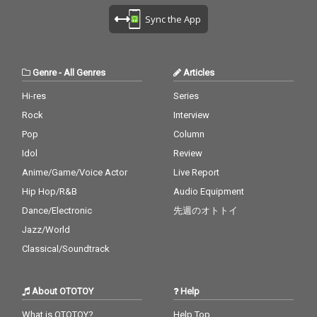
Sync the App
Genre
-
All Genres
Articles
Hi-res
Series
Rock
Interview
Pop
Column
Idol
Review
Anime/Game/Voice Actor
Live Report
Hip Hop/R&B
Audio Equipment
Dance/Electronic
先週のオトトイ
Jazz/World
Classical/Soundtrack
About OTOTOY
Help
What is OTOTOY?
Help Top