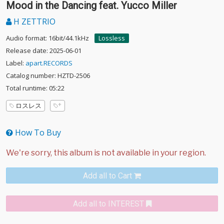
Mood in the Dancing feat. Yucco Miller
H ZETTRIO
Audio format: 16bit/44.1kHz
Lossless
Release date: 2025-06-01
Label:
apart.RECORDS
Catalog number: HZTD-2506
Total runtime: 05:22
ロスレス
How To Buy
Add all to Cart
Add all to INTEREST