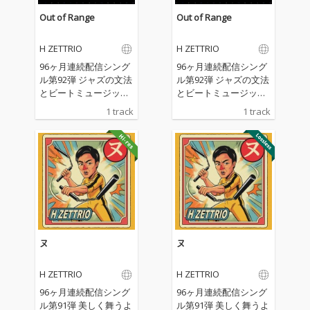
Out of Range
Out of Range
H ZETTRIO
H ZETTRIO
96ヶ月連続配信シング
96ヶ月連続配信シング
ル第92弾 ジャズの文法
ル第92弾 ジャズの文法
とビートミュージック
とビートミュージック
の感覚が交錯する実験
の感覚が交錯する実験
1 track
1 track
的な一曲 目まぐるしく
的な一曲 目まぐるしく
展開を繰り返しなが
展開を繰り返しなが
ら、楽曲は既存の枠組
ら、楽曲は既存の枠組
みから逸脱し、予測不
みから逸脱し、予測不
能な領域へと広がって
能な領域へと広がって
いく。
いく。
ヌ
ヌ
H ZETTRIO
H ZETTRIO
96ヶ月連続配信シング
96ヶ月連続配信シング
ル第91弾 美しく舞うよ
ル第91弾 美しく舞うよ