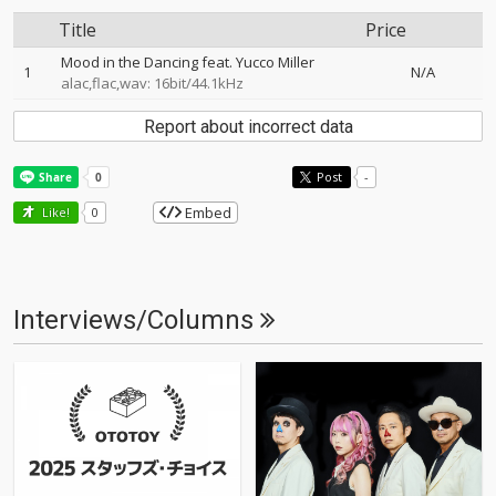
Title
Price
Mood in the Dancing feat. Yucco Miller
1
N/A
alac,flac,wav: 16bit/44.1kHz
Report about incorrect data
Post
-
Embed
Like!
0
Interviews/Columns