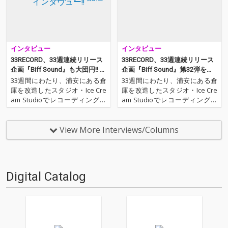
インタビュー
インタビュー
33RECORD、33週連続リリース
33RECORD、33週連続リリース
企画『Biff Sound』も大団円!! セ
企画『Biff Sound』第32弾をリ
レクション作品第7弾「Biff Sou
リース&インタヴュー!!
33週間にわたり、浦安にある倉
33週間にわたり、浦安にある倉
nd Selection 07」フリー配信&
庫を改造したスタジオ・Ice Cre
庫を改造したスタジオ・Ice Cre
インタヴュー!!
am Studioでレコーディング・
am Studioでレコーディング・
セッションを行い、その音源を
セッションを行い、その音源を
毎週リリースしていく企画「Bi
毎週リリースしていく企画「Bi
ff Sound」も無事33週を走り抜
ff Sound」も32週目を迎えた。
View More Interviews/Columns
けた。思えば、この企画がはじ
あと1週!! さあ大団円というとこ
まったのは大雪が降る冬のこと
ろで、大きな変化が起こり…
だ…
Digital Catalog