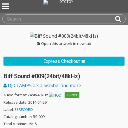
Open this artwork in new tab
Express Checkout
Biff Sound #009(24bit/48kHz)
DJ CLAMP5 a.k.a. wa5hei and more
Audio format: 24bit/48kHz
Hi-res
Release date: 2014-04-29
Label:
33RECORD
Catalog number: BS-009
Total runtime: 19:15