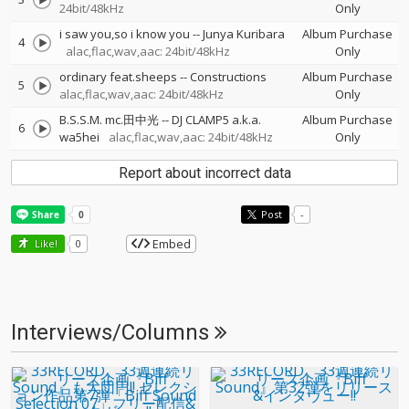
24bit/48kHz
Only
i saw you,so i know you
--
Junya Kuribara
Album Purchase
4
alac,flac,wav,aac: 24bit/48kHz
Only
ordinary feat.sheeps
--
Constructions
Album Purchase
5
alac,flac,wav,aac: 24bit/48kHz
Only
B.S.S.M. mc.田中光
--
DJ CLAMP5 a.k.a.
Album Purchase
6
wa5hei
alac,flac,wav,aac: 24bit/48kHz
Only
Report about incorrect data
Post
-
Embed
Like!
0
Interviews/Columns