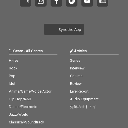
Sync the App
Genre
-
All Genres
Articles
Hi-res
Series
Rock
Interview
Pop
Column
Idol
Review
Anime/Game/Voice Actor
Live Report
Hip Hop/R&B
Audio Equipment
Dance/Electronic
先週のオトトイ
Jazz/World
Classical/Soundtrack