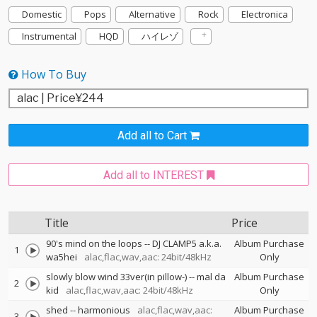
Domestic
Pops
Alternative
Rock
Electronica
Instrumental
HQD
ハイレゾ
How To Buy
Add all to Cart
Add all to INTEREST
Title
Price
90's mind on the loops
--
DJ CLAMP5 a.k.a.
Album Purchase
1
wa5hei
alac,flac,wav,aac: 24bit/48kHz
Only
slowly blow wind 33ver(in pillow-)
--
mal da
Album Purchase
2
kid
alac,flac,wav,aac: 24bit/48kHz
Only
shed
--
harmonious
alac,flac,wav,aac:
Album Purchase
3