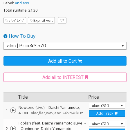
Label:
Andless
Total runtime: 21:30
ハイレゾ
Explicit ver.
How To Buy
Add all to Cart
Add all to INTEREST
Title
Price
Newtone (Live)
--
Daichi Yamamoto
1
4LON
alac,flac,wav,aac: 24bit/48kHz
Add Track
Foolish (feat. Daichi Yamamoto) [Live]
-
2
-
Qunimune
Daichi Yamamoto