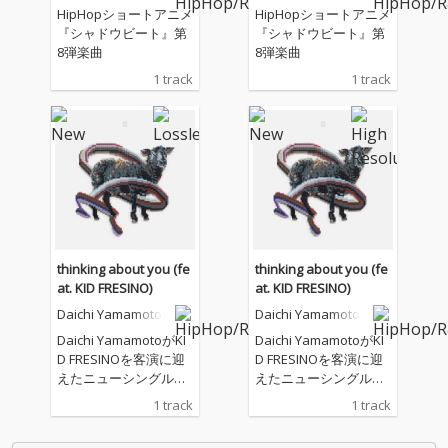
HipHopショートアニメ
HipHopショートアニメ
『シャドウビート』第
『シャドウビート』第
8弾楽曲
8弾楽曲
1 track
1 track
thinking about you (fe
thinking about you (fe
at. KID FRESINO)
at. KID FRESINO)
Daichi Yamamoto
Daichi Yamamoto
Daichi YamamotoがKI
Daichi YamamotoがKI
D FRESINOを客演に迎
D FRESINOを客演に迎
えたニューシングル「t
えたニューシングル「t
hinking about you」を
hinking about you」を
1 track
1 track
7月22日（水）にリリ
7月22日（水）にリリ
ースする。本作は、両
ースする。本作は、両