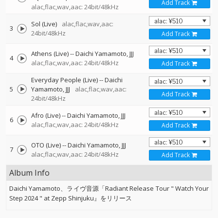
Add Track
alac,flac,wav,aac: 24bit/48kHz
Sol (Live)
alac,flac,wav,aac:
3
24bit/48kHz
Add Track
Athens (Live)
--
Daichi Yamamoto
JJJ
4
alac,flac,wav,aac: 24bit/48kHz
Add Track
Everyday People (Live)
--
Daichi
5
Yamamoto
JJJ
alac,flac,wav,aac:
Add Track
24bit/48kHz
Afro (Live)
--
Daichi Yamamoto
JJJ
6
alac,flac,wav,aac: 24bit/48kHz
Add Track
OTO (Live)
--
Daichi Yamamoto
JJJ
7
alac,flac,wav,aac: 24bit/48kHz
Add Track
Album Info
Daichi Yamamoto、ライヴ音源「Radiant Release Tour " Watch Your
Step 2024 " at Zepp Shinjuku』をリリース