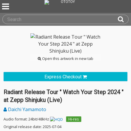
Open this artwork in new tab
Express Checkout
Radiant Release Tour " Watch Your Step 2024 "
at Zepp Shinjuku (Live)
Daichi Yamamoto
Audio format: 24bit/48kHz
Hi-res
Original release date: 2025-07-04