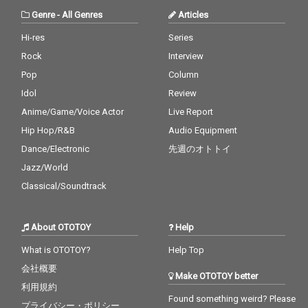
Genre
-
All Genres
Articles
Hi-res
Series
Rock
Interview
Pop
Column
Idol
Review
Anime/Game/Voice Actor
Live Report
Hip Hop/R&B
Audio Equipment
Dance/Electronic
先週のオトトイ
Jazz/World
Classical/Soundtrack
About OTOTOY
Help
What is OTOTOY?
Help Top
会社概要
Make OTOTOY better
利用規約
Found something weird? Please
プライバシー・ポリシー