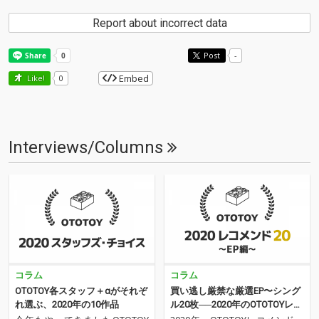
Report about incorrect data
Post
-
Embed
Like!
0
Interviews/Columns
コラム
コラム
OTOTOY各スタッフ＋αがそれぞ
買い逃し厳禁な厳選EP〜シング
れ選ぶ、2020年の10作品
ル20枚──2020年のOTOTOYレコ
メンド