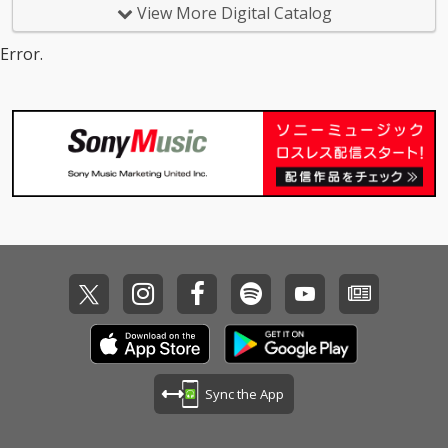
者にとって「Let It B
者にとって「Let It B
View More Digital Catalog
e」以来、7年ぶりとな
e」以来、7年ぶりとな
る共演曲。トラックも
る共演曲。トラックも
Error.
二人による共作となっ
二人による共作となっ
ている。 先日、豊洲PI
ている。 先日、豊洲PI
Tにて開催されたDaichi
Tにて開催されたDaichi
Yamamotoのワンマン
Yamamotoのワンマン
ライブで初披露された
ライブで初披露された
今作は、何気ない日常
今作は、何気ない日常
の景色やふとした行動
の景色やふとした行動
のなかに自然と浮か
のなかに自然と浮か
ぶ、誰かを思う気持ち
ぶ、誰かを思う気持ち
を素直な言葉で描いた
を素直な言葉で描いた
一曲。涼しげな空気を
一曲。涼しげな空気を
まとったトラックの上
まとったトラックの上
で、Daichi Yamamoto
で、Daichi Yamamoto
とKID FRESINO、それ
とKID FRESINO、それ
ぞれの言葉が穏やかに
ぞれの言葉が穏やかに
交差する。日々の暮ら
交差する。日々の暮ら
しにそっと寄り添い、
しにそっと寄り添い、
何気ない瞬間に何度も
何気ない瞬間に何度も
Sync the App
聴き返したくなる一曲
聴き返したくなる一曲
となっている。
となっている。