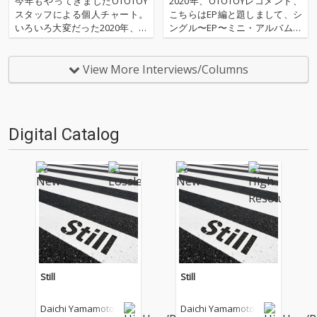
今年もやってきましたOTOTOY
2020年、OTOTOYレコメンド、
スタッフによる個人チャート。
こちらはEP編と題しまして、シ
いろいろ大変だった2020年、な
ングル〜EP〜ミニ・アルバムな
にを聴いてOTOTOYを作ってい
どなど、2020年にリリースされ
たのか？ 今年は新人、梶野に加
たアルバム以外の作品群から20
えてインターン、そしてコント
枚厳選しました。いまやアルバ
View More Interviews/Columns
リビューター枠としていろいろ
ムというフォーマットにとらわ
と関わっているライター陣の方
れない作品リリースがここ数
にも書いてもらいま…
年、グングン存在…
Digital Catalog
Still
Still
Daichi Yamamoto
Daichi Yamamoto