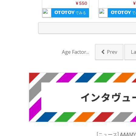
mamoto
¥ 550
¥
でみる
で
Age Factor...
Prev
La