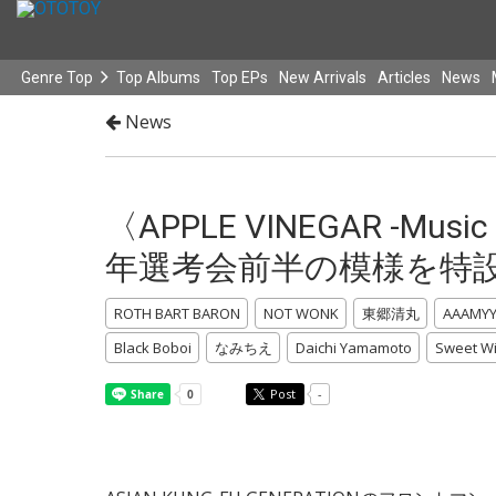
Genre Top
Top Albums
Top EPs
New Arrivals
Articles
News
News
〈APPLE VINEGAR -Mu
年選考会前半の模様を特
ROTH BART BARON
NOT WONK
東郷清丸
AAAMYY
Black Boboi
なみちえ
Daichi Yamamoto
Sweet Wi
Post
-