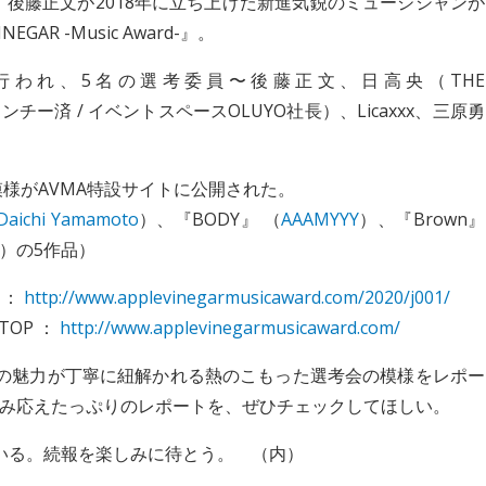
ロントマン、後藤正文が2018年に立ち上げた新進気鋭のミュージシャンが
R -Music Award-』。
行われ、5名の選考委員〜後藤正文、日高央（THE
モンチー済 / イベントスペースOLUYO社長）、Licaxxx、三原勇
模様がAVMA特設サイトに公開された。
Daichi Yamamoto
）、『BODY』 （
AAAMYYY
）、『Brown』
）の5作品）
編 ：
http://www.applevinegarmusicaward.com/2020/j001/
トTOP ：
http://www.applevinegarmusicaward.com/
の魅力が丁寧に紐解かれる熱のこもった選考会の模様をレポー
み応えたっぷりのレポートを、ぜひチェックしてほしい。
いる。続報を楽しみに待とう。 （内）