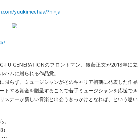
m.com/yuukimeehaa/?hl=ja
xx/
AN KUNG-FU GENERATIONのフロントマン、後藤正文が2018年に立
ルバムに贈られる作品賞。
に限らず、ミュージシャンがそのキャリア初期に発表した作品
ートする賞金を贈呈することで若手ミュージシャンを応援でき
リスナーが新しい音楽と出会うきっかけとなれば、という思い
ら。
.8）