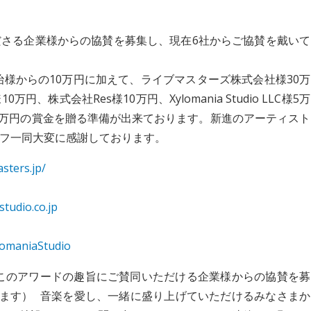
さる企業様からの協賛を募集し、現在6社からご協賛を戴いて
治様からの10万円に加えて、ライブマスターズ株式会社様30万
様10万円、株式会社Res様10万円、Xylomania Studio LLC様5万
28万円の賞金を贈る準備が出来ております。新進のアーティスト
フ一同大変に感謝しております。
sters.jp/
studio.co.jp
ylomaniaStudio
では、引き続きこのアワードの趣旨にご賛同いただける企業様からの協賛を募
ります） 音楽を愛し、一緒に盛り上げていただけるみなさまか