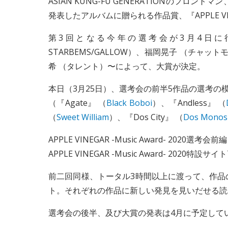
ASIAN KUNG-FU GENERATIONのフ
発表したアルバムに贈られる作品賞、『APPLE VINEGA
第3回となる今年の選考会が3月4日に
STARBEMS/GALLOW）、福岡晃子 （チャット
希 （タレント）〜によって、大賞が決定。
本日（3月25日）、選考会の前半5作品の選考の
（『Agate』 （
Black Boboi
）、『Andless』 （
（
Sweet William
）、『Dos City』 （
Dos Monos
APPLE VINEGAR -Music Award- 2020選考会前
APPLE VINEGAR -Music Award- 2020特設サイ
前二回同様、トータル3時間以上に渡って、作品
ト。それぞれの作品に新しい発見を見いだせる読
選考会の後半、及び大賞の発表は4月に予定して