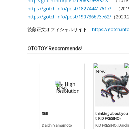
http://gotch.info/post/170632655527/
（2018.
https://gotch.info/post/182744417617/
（2019
https://gotch.info/post/190736673762/
（2020.
後藤正文オフィシャルサイト
https://gotch.inf
OTOTOY Recommends!
Still
thinking about you 
t. KID FRESINO)
Daichi Yamamoto
KID FRESINO, Daichi