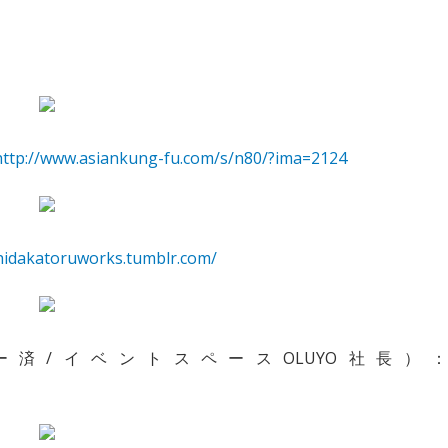
http://www.asiankung-fu.com/s/n80/?ima=2124
/hidakatoruworks.tumblr.com/
済/イベントスペースOLUYO社長）：