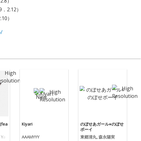
2.8）
．2.12）
2.10）
o/
(fea
Kiyari
のぼせあガール⭐︎のぼせ
ボーイ
 Ya
AAAMYYY
東郷清丸, 森永陽実