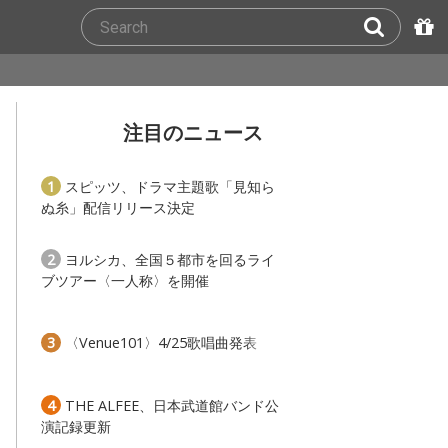
注目のニュース
1
スピッツ、ドラマ主題歌「見知ら
ぬ糸」配信リリース決定
2
ヨルシカ、全国５都市を回るライ
ブツアー〈一人称〉を開催
3
〈Venue101〉4/25歌唱曲発表
4
THE ALFEE、日本武道館バンド公
演記録更新