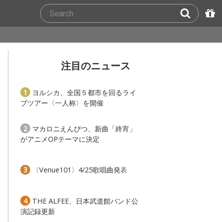
注目のニュース
1
ヨルシカ、全国５都市を回るライ
ブツアー〈一人称〉を開催
2
マカロニえんぴつ、新曲「終宵」
がアニメOPテーマに決定
3
〈Venue101〉4/25歌唱曲発表
4
THE ALFEE、日本武道館バンド公
演記録更新