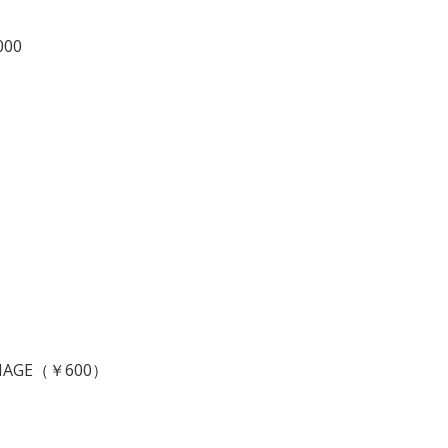
000
 CHAGE（￥600）