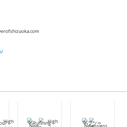
fshizuoka.com
b/