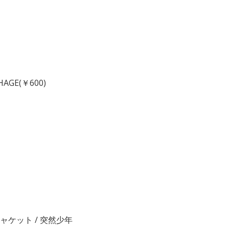
CHAGE(￥600)
〉
タンジャケット / 突然少年