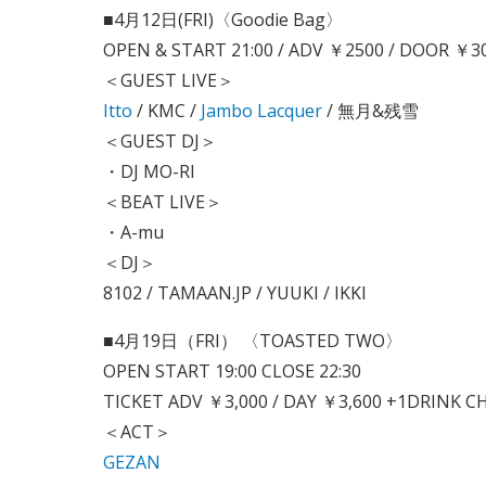
■4月12日(FRI)〈Goodie Bag〉
OPEN & START 21:00 / ADV ￥2500 / DOOR ￥3
＜GUEST LIVE＞
Itto
/ KMC /
Jambo Lacquer
/ 無月&残雪
＜GUEST DJ＞
・DJ MO-RI
＜BEAT LIVE＞
・A-mu
＜DJ＞
8102 / TAMAAN.JP / YUUKI / IKKI
■4月19日（FRI） 〈TOASTED TWO〉
OPEN START 19:00 CLOSE 22:30
TICKET ADV ￥3,000 / DAY ￥3,600 +1DRINK
＜ACT＞
GEZAN