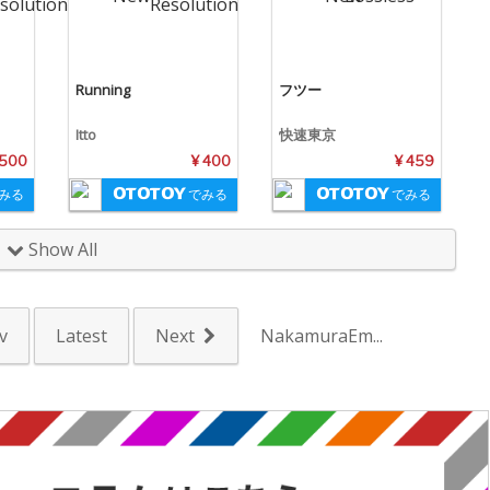
Running
フツー
Itto
快速東京
,500
¥ 400
¥ 459
みる
でみる
でみる
Show All
v
Latest
Next
NakamuraEm...