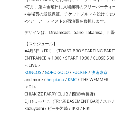
▪毎月、第４金曜日に入場無料のフリーパーティー「
▪ 会場費の最低保証、チケットノルマを設けま
▪ツアーアーティストの宿泊費を負担します。
デザインは、Dreamcast、Sano Takahisa
【スケジュール】
■4月5日（FRI）〈TOAST BRO STARTING PAR
ENTRANCE ￥1,000 / START 19:30 / CLOSE 5:00
＜LIVE＞
KONCOS
/
GORO GOLO
/
FUCKER
/
快速東京
and more /
herpiano
/
KMC
/ THE WEMMER
＜DJ＞
CHIAKIZZ PARRY CLUB / 四畳半(長野)
DJ ひょっとこ（下北沢BASEMENT BAR) / ス
kazuyoshi / ピーチ岩崎 / IKKI / RIKI