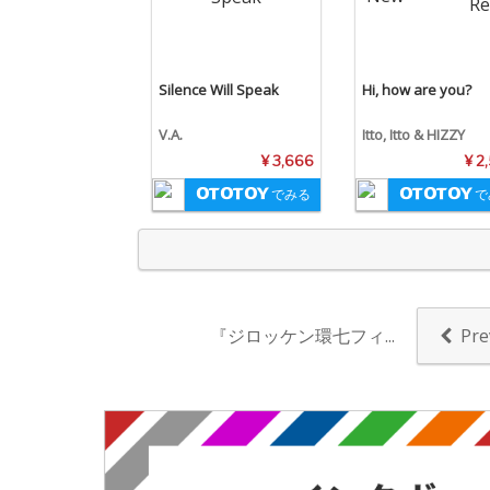
Silence Will Speak
Hi, how are you?
V.A.
Itto, Itto & HIZZY
¥ 3,666
¥ 2
でみる
で
『ジロッケン環七フィ...
Pre