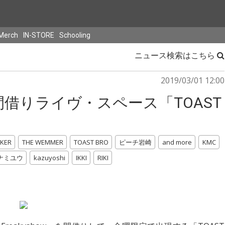
Merch
IN-STORE
Schooling
ニュース検索はこちら
2019/03/01 12:00
借りライヴ・スペース「TOAST
KER
THE WEMMER
TOAST BRO
ピーチ岩崎
and more
KMC
ナミユウ
kazuyoshi
IKKI
RIKI