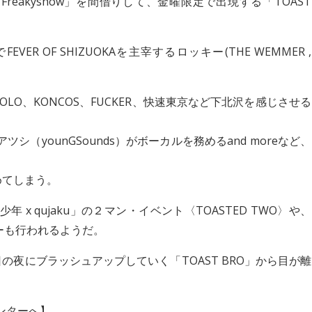
eakyshow」を間借りして、金曜限定で出現する「TOAST
R OF SHIZUOKAを主宰するロッキー(THE WEMMER ,
OLO、KONCOS、FUCKER、快速東京など下北沢を感じさせる
ツシ（younGSounds）がボーカルを務めるand moreなど、
めてしまう。
然少年 x qujaku」の２マン・イベント〈TOASTED TWO〉や、
ティーも行われるようだ。
の夜にブラッシュアップしていく「TOAST BRO」から目が離
ベンターへ】