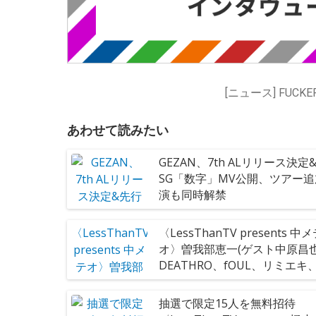
あわせて読みたい
GEZAN、7th ALリリース決定
SG「数字」MV公開、ツアー
演も同時解禁
〈LessThanTV presents 中
オ〉曽我部恵一(ゲスト中原昌也
DEATHRO、fOUL、リミエキ
ーハオ!!!!ら出演者全34組を一
抽選で限定15人を無料招待