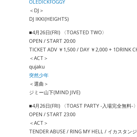
OLEDICKFOGGY
＜DJ＞
DJ IKKI(HEIGHTS)
■4月26日(FRI) 〈TOASTED TWO〉
OPEN / START 20:00
TICKET ADV ￥1,500 / DAY ￥2,000 + 1DRINK 
＜ACT＞
qujaku
突然少年
＜選曲＞
ジミー山下(MIND JIVE)
■4月26日(FRI) 〈TOAST PARTY -入場完全無料-
OPEN / START 23:00
＜ACT＞
TENDER ABUSE / RING MY HELL / イカス