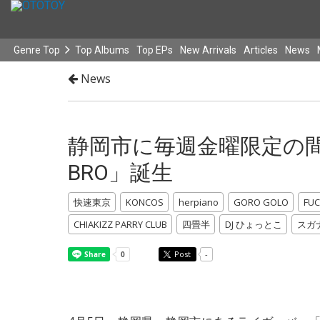
Genre Top
Top Albums
Top EPs
New Arrivals
Articles
News
News
静岡市に毎週金曜限定の間
BRO」誕生
快速東京
KONCOS
herpiano
GORO GOLO
FUC
CHIAKIZZ PARRY CLUB
四畳半
DJ ひょっとこ
スガ
Post
-