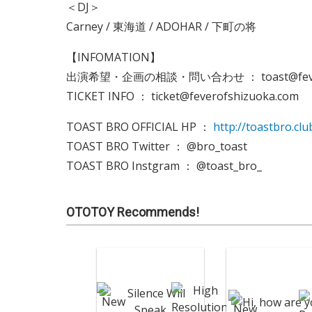
＜DJ＞
Carney / 東海道 / ADOHAR / 下町の将
【INFOMATION】
出演希望・企画の相談・問い合わせ ： toast@fevero
TICKET INFO ： ticket@feverofshizuoka.com
TOAST BRO OFFICIAL HP ：
http://toastbro.clu
TOAST BRO Twitter ： @bro_toast
TOAST BRO Instgram ： @toast_bro_
OTOTOY Recommends!