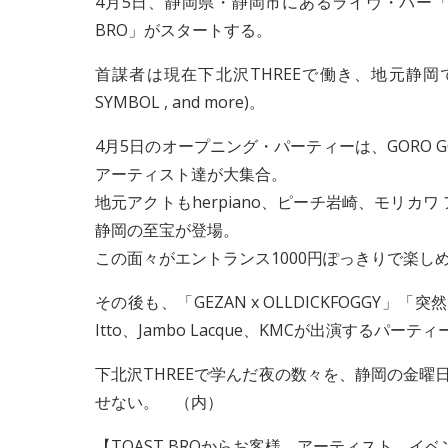
4月5日、静岡県・静岡市にあるライヴ・バー「Fr
BRO」がスタートする。
首謀者は現在下北沢THREEで働き、地元静岡でFEVE
SYMBOL , and more)。
4月5日のオープニング・パーティーは、GORO G
アーティスト達が大集合。
地元アクトもherpiano、ピーチ岩崎、モリカワ ア
静岡の至宝が登場。
この面々がエントランス1000円ぽっきりで楽し
その後も、「GEZAN x OLLDICKFOGGY」「突
Itto、Jambo Lacque、KMCが出演するパー
下北沢THREEで学んだ夜の数々を、静岡の金曜日
せない。 （内）
【TOAST BROからお客様、アーティスト、イ