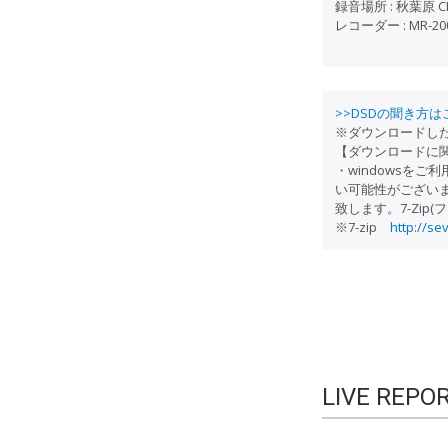
録音場所 : 秋葉原 C
レコーダー : MR-20
>>DSDの聞き方は
※ダウンロードしたフ
【ダウンロードに
・windowsを
い可能性がござい
致します。7-Zi
※7-zip
http://se
LIVE REPO