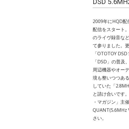
DSD 5.6
2009年にHQD配信
配信をスタート
のライヴ録音など
て参りました。更
「OTOTOY 
「DSD」の普及
周辺機器やオーデ
境も整いつつある
していた「2.8
と請け合いです
・マガジン」主催のP
QUANT(5.6M
さい。