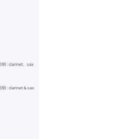
田明 : clarinet、sax
明 : clarinet & sax