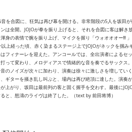
の轟音を合図に、狂気は再び幕を開ける。非常階段の5人を坂田
ンは全開。JOJOが拳を振り上げると、それを合図に客は解き
渾身の表情で腕を振り上げ、マイクを握り「ウォオオオー!!! 
分以上経った頃、赤く染まるステージ上でJOJOがネックを掴み
奏はフィナーレを迎えた。アンコールでは、全出演者によるセ
は打って変わり、メロディアスで情緒的な音を奏でるサックス
音のノイズが次々に加わり、演奏は徐々に激しさを増していく。
ら、ギターを掻き乱し叫ぶと、場内は再び絶頂に達した。演奏
が上がり、坂田は最前列の客と固く握手を交わす。最後にJOJ
ると、怒濤のライヴは終了した。（text by 前田将博）