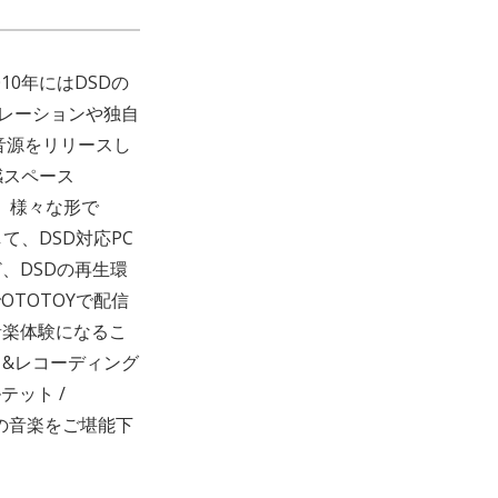
2010年にはDSDの
レーションや独自
音源をリリースし
感スペース
ず、様々な形で
、DSD対応PC
、DSDの再生環
OTOTOYで配信
音楽体験になるこ
&レコーディング
テット /
彼らの音楽をご堪能下