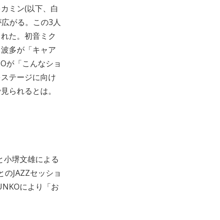
カミン(以下、白
景が広がる。この3人
された。初音ミク
白波多が「キャア
JOが「こんなショ
をステージに向け
で見られるとは。
川と小堺文雄による
のJAZZセッショ
UNKOにより「お