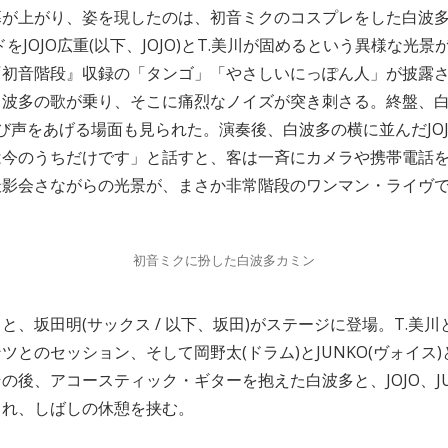
が上がり、姿を現したのは、初音ミクのコスプレをした白波多
をJOJO広重(以下、JOJO)とT.美川が固めるという異様な光
『初音階段』収録の「タンゴ」「やさしいにっぽん人」が披露
白波多の歌が乗り、そこに痛烈なノイズが突き刺さる。終盤、
と叫び声をあげる場面も見られた。演奏後、白波多の横に並んだJO
は今のうちだけです」と話すと、客は一斉にカメラや携帯電話
撮影会さながらの光景が、まさか非常階段のワンマン・ライヴ
初音ミクに扮した白波多カミン
と、坂田明(サックス / 以下、坂田)がステージに登場。T.美
とのセッション、そして岡野太(ドラム)とJUNKO(ヴォイス)と
の後、アコースティック・ギターを抱えた白波多と、JOJO、J
され、しばしの休憩を挟む。