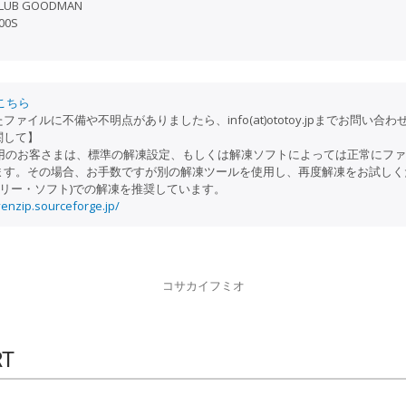
LUB GOODMAN
00S
こちら
ァイルに不備や不明点がありましたら、info(at)ototoy.jpまでお問い合
関して】
ご利用のお客さまは、標準の解凍設定、もしくは解凍ソフトによっては正常にフ
ます。その場合、お手数ですが別の解凍ツールを使用し、再度解凍をお試しく
p(フリー・ソフト)での解凍を推奨しています。
venzip.sourceforge.jp/
コサカイフミオ
RT