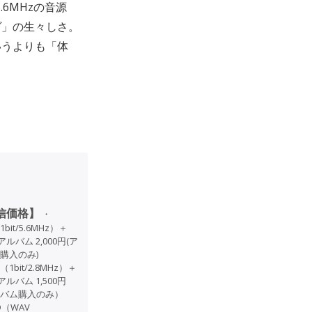
6MHzの音源
ヴ」の生々しさ。
いうよりも「体
信価格】
・
1bit/5.6MHz）＋
: アルバム 2,000円(ア
購入のみ)
（1bit/2.8MHz）＋
: アルバム 1,500円
バム購入のみ）
D（WAV