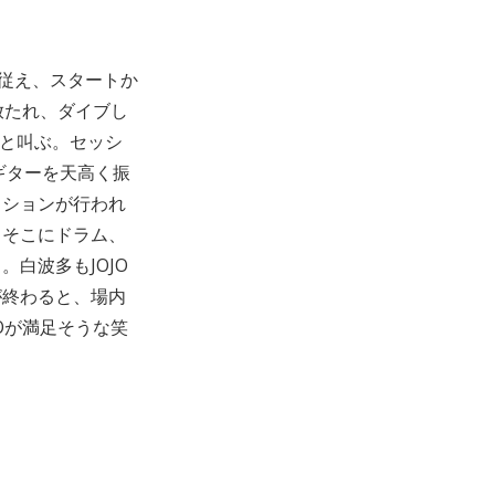
が従え、スタートか
放たれ、ダイブし
」と叫ぶ。セッシ
ギターを天高く振
ッションが行われ
。そこにドラム、
白波多もJOJO
が終わると、場内
Oが満足そうな笑