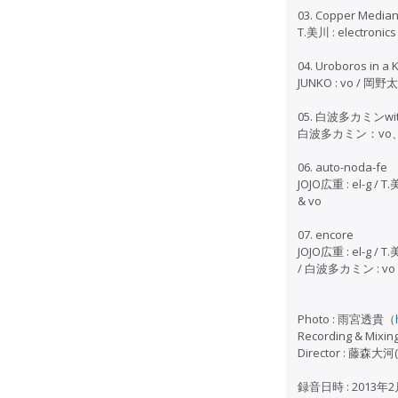
03. Copper Median
T.美川 : electronic
04. Uroboros in a K
JUNKO : vo / 岡野太 
05. 白波多カミン
白波多カミン：vo、ac-g 
06. auto-noda-fe
JOJO広重 : el-g / T
& vo
07. encore
JOJO広重 : el-g / T
/ 白波多カミン : vo &
Photo : 雨宮透貴（
Recording & Mixi
Director : 藤森大河(
録音日時 : 2013年