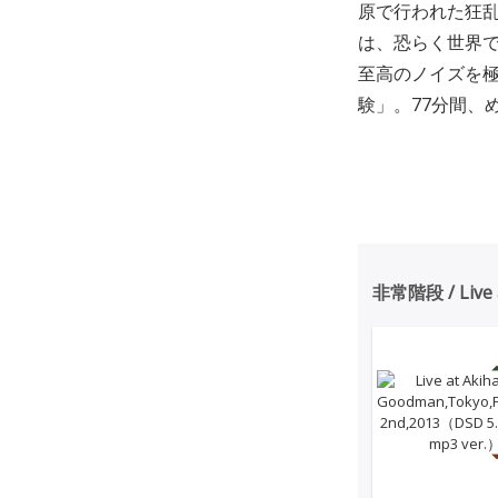
原で行われた狂乱
は、恐らく世界
至高のノイズを
験」。77分間、
非常階段 / Live a