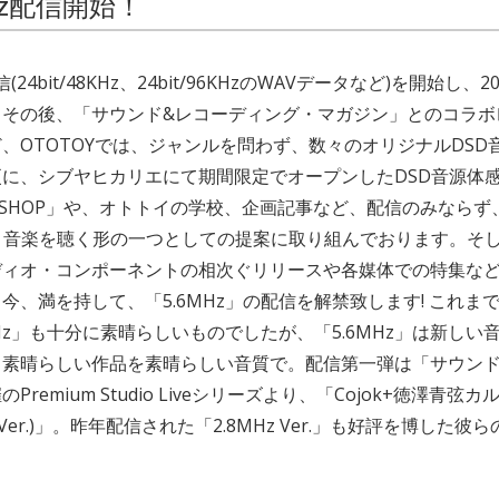
MHz配信開始！
(24bit/48KHz、24bit/96KHzのWAVデータなど)を開始し、
。その後、「サウンド&レコーディング・マガジン」とのコラボ
、OTOTOYでは、ジャンルを問わず、数々のオリジナルDSD
に、シブヤヒカリエにて期間限定でオープンしたDSD音源体
DSD SHOP」や、オトトイの学校、企画記事など、配信のみなら
、音楽を聴く形の一つとしての提案に取り組んでおります。そして
ィオ・コンポーネントの相次ぐリリースや各媒体での特集など
今、満を持して、「5.6MHz」の配信を解禁致します! これまで
MHz」も十分に素晴らしいものでしたが、「5.6MHz」は新しい
。素晴らしい作品を素晴らしい音質で。配信第一弾は「サウンド
remium Studio Liveシリーズより、「Cojok+徳澤青弦カル
Hz Ver.)」。昨年配信された「2.8MHz Ver.」も好評を博した