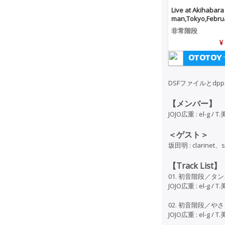
Live at Akihabar
man,Tokyo,Febru
nd,2013（DSD 5.
非常階段
＋mp3 ver.）
¥
DSFファイルとd
【メンバー】
JOJO広重 : el-g / T
＜ゲスト＞
坂田明 : clarinet
【Track List】
01. 初音階段／タ
JOJO広重 : el-g / 
02. 初音階段／や
JOJO広重 : el-g / 