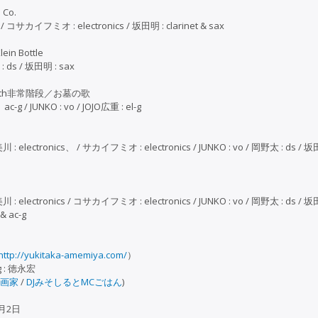
 Co.
s / コサカイフミオ : electronics / 坂田明 : clarinet & sax
lein Bottle
: ds / 坂田明 : sax
with非常階段／お墓の歌
/ JUNKO : vo / JOJO広重 : el-g
.美川 : electronics、 / サカイフミオ : electronics / JUNKO : vo / 岡野太 : ds / 坂
.美川 : electronics / コサカイフミオ : electronics / JUNKO : vo / 岡野太 : ds / 坂田
 ac-g
http://yukitaka-amemiya.com/
）
ng : 徳永宏
画家
/
DJみそしるとMCごはん
)
2月2日