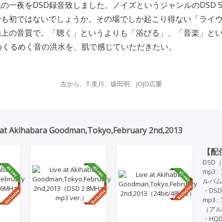
の一夜をDSD録音致しました。ノイズというジャンルのDSD 5.
でも初ではないでしょうか。その場でしか起こり得ない「ライ
極上の音質で。「聴く」というよりも「浴びる」、「音楽」と
めくるめく音の洪水を、肌で感じていただきたい。
左から、T.美川、坂田明、JOJO広重
t Akihabara Goodman,Tokyo,February 2nd,2013
【配
DSD（
mp3 
ルバム
・DSD
mp3 
（アル
・HQ