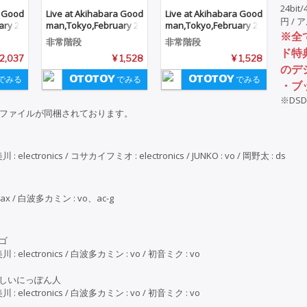
24bit
a Good
Live at Akihabara Good
Live at Akihabara Good
円 / 
ary 2
man,Tokyo,February 2
man,Tokyo,February 2
※全
6MHz
nd,2013（DSD 2.8MHz
nd,2013（24bit/48kH
非常階段
非常階段
＋mp3 ver.）
z）
ド特
 2,037
¥ 1,528
¥ 1,528
のデ
でみる
でみる
でみる
・ブ
※DS
ppファイルが同梱されております。
.美川 : electronics / コサカイフミオ : electronics / JUNKO : vo / 岡野太 : ds
、sax / 白波多カミン : vo、ac-g
ンゴ
T.美川 : electronics / 白波多カミン : vo / 初音ミク : vo
さしいにっぽん人
T.美川 : electronics / 白波多カミン : vo / 初音ミク : vo