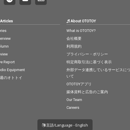
Articles
About OTOTOY
ries
What is OTOTOY?
terview
会社概要
olumn
利用規約
view
プライバシー・ポリシー
ve Report
特定商取引法に基づく表示
dio Equipment
外部データ連携しているサービスに
いて
週のオトトイ
OTOTOYアプリ
媒体資料と広告のご案内
Our Team
Careers
言語/Language - English