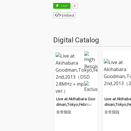
Like!
0
Embed
Digital Catalog
Live at Akihabara Goo
Live at Akihab
dman,Tokyo,February
dman,Tokyo,Fe
2nd,2013（DSD 2.8MH
2nd,2013（24bi
非常階段
非常階段
z＋mp3 ver.）
z）