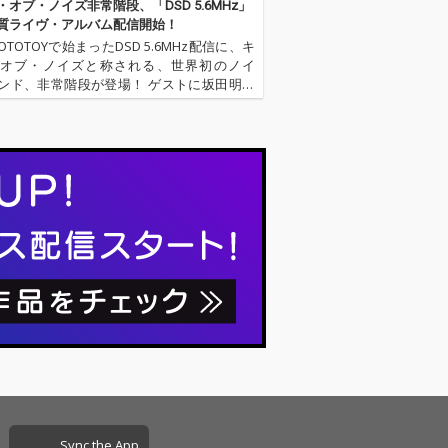
・オブ・ノイズ非常階段、「DSD 5.6MHz」
質ライヴ・アルバム配信開始！
TOTOYで始まったDSD 5.6MHz配信に、キ
オブ・ノイズと称される、世界初のノイ
ンド、非常階段が登場！ ゲストに坂田明、
カミン、初音ミク（!?）を迎え、秋葉原で行
狂乱の一夜をDSD録音致しました。ノイズ
ジャンルの…
Sync the App