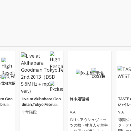
ara Goo
Live at Akihabara Goo
終末処理場
TASTE 
bruary
dman,Tokyo,February
(ハイレ
t/48kH
2nd,2013（DSD 5.6MH
非常階段
V.A.
V.A.
z＋mp3 ver.）
INU～アウシュヴィッ
徳間ジ
ツの故・林直人が主宰
ク・オ
したアンバランス・レ
門レーベ