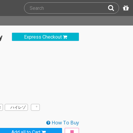
y
Express Checkout
z
ハイレゾ
How To Buy
Add all to Cart