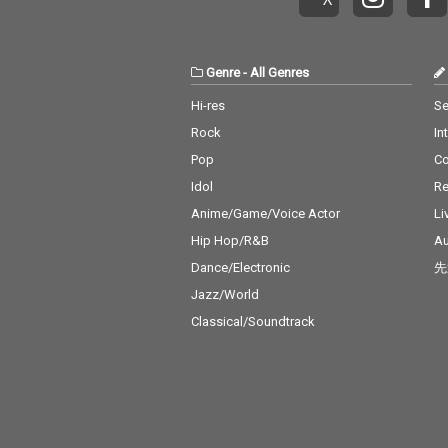
Genre
-
All Genres
Hi-res
Se
Rock
In
Pop
C
Idol
Re
Anime/Game/Voice Actor
Li
Hip Hop/R&B
Au
Dance/Electronic
先
Jazz/World
Classical/Soundtrack