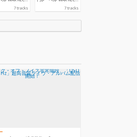
再発第3弾。本作
RDS”再発第3弾。本作
7 tracks
7 tracks
西のオルタナテ
は、関西のオルタナテ
アーティスト達
ィヴ・アーティスト達
た、1990年発
を収録した、1990年発
ンピレーショ
表のコンピレーショ
イスト・オブ・ワ
ン“テイスト・オブ・ワ
・ウエスト”シリ
イルド・ウエスト”シリ
3弾。想い出波
ーズ第3弾。想い出波
非常階段、ボア
止場、非常階段、ボア
等を収録。
ダムス等を収録。
ー