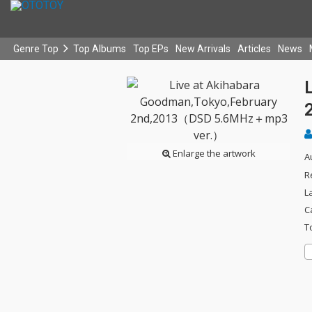
Genre Top
Top Albums
Top EPs
New Arrivals
Articles
News
Enlarge the artwork
A
R
L
C
T