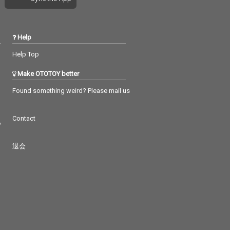
Help
Help Top
Make OTOTOY better
Found something weird? Please mail us
Contact
つ
退会