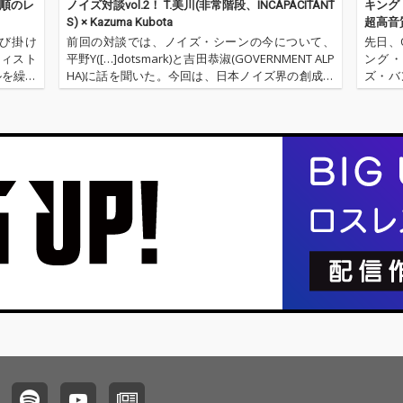
口順のレ
ノイズ対談vol.2！ T.美川(非常階段、INCAPACITANT
キング
S) × Kazuma Kubota
超高音
Vの呼び掛け
前回の対談では、ノイズ・シーンの今について、
先日、O
ティスト
平野Y([…]dotsmark)と吉田恭淑(GOVERNMENT ALP
ング・
ルを繰り
HA)に話を聞いた。今回は、日本ノイズ界の創成期
ズ・バ
各レーベル
からシーンの中核に身を置いているT.美川(非常階
白波多
段、INCAPACITANTS)と、今後シー…
われた
という