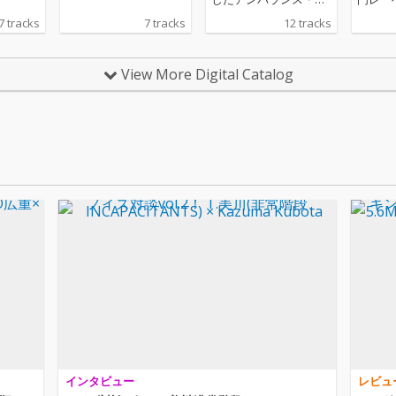
コードから1980年にリ
RDS”
7 tracks
7 tracks
12 tracks
リースされた伝説のノ
は、関
イズ・コンピレーショ
ィヴ・
ンアルバム「終末処理
を収録し
View More Digital Catalog
場」
表のコ
ン“テ
イルド
ーズ第
止場、
ダムス
インタビュー
レビュ