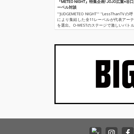
『METEO NIGHT』特集企画! JOJO広重×谷
ーベル対談
'''JUDGEMETEO NIGHT''' ''LessThanT
により集結した全11レーベルが代表アー
を選出。O-WESTのステージで激しいバト
広げる!! というか、親睦を深める!!!''''【
代表アーティスト】'…