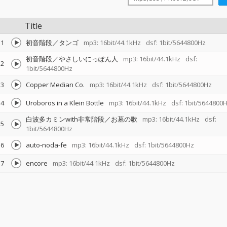
Title
1
初音階段／タンゴ
mp3: 16bit/44.1kHz
dsf: 1bit/5644800Hz
初音階段／やさしいにっぽん人
mp3: 16bit/44.1kHz
dsf:
2
1bit/5644800Hz
3
Copper Median Co.
mp3: 16bit/44.1kHz
dsf: 1bit/5644800Hz
4
Uroboros in a Klein Bottle
mp3: 16bit/44.1kHz
dsf: 1bit/5644800
白波多カミンwith非常階段／お墓の歌
mp3: 16bit/44.1kHz
dsf:
5
1bit/5644800Hz
6
auto-noda-fe
mp3: 16bit/44.1kHz
dsf: 1bit/5644800Hz
7
encore
mp3: 16bit/44.1kHz
dsf: 1bit/5644800Hz