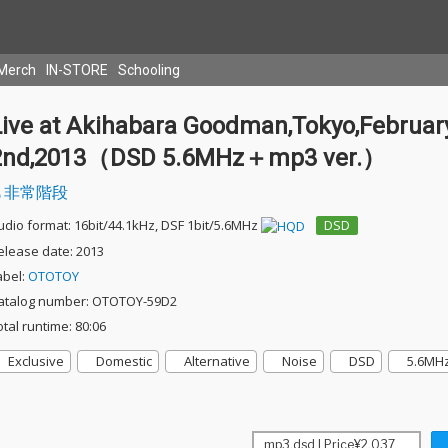
Merch
IN-STORE
Schooling
Live at Akihabara Goodman,Tokyo,Februar
2nd,2013（DSD 5.6MHz＋mp3 ver.）
非常階段
udio format: 16bit/44.1kHz, DSF 1bit/5.6MHz
DSD
elease date: 2013
abel:
OTOTOY
atalog number: OTOTOY-59D2
otal runtime: 80:06
Exclusive
Domestic
Alternative
Noise
DSD
5.6MH