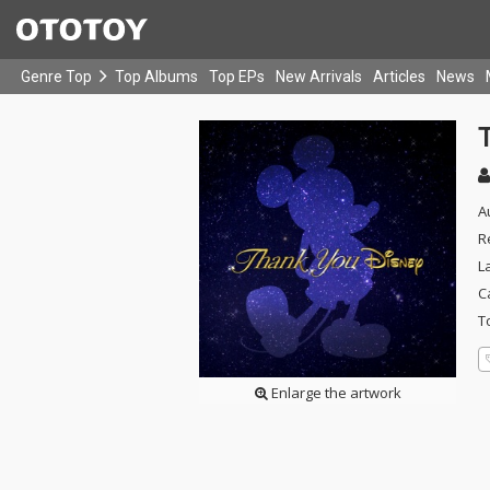
Genre Top
Top Albums
Top EPs
New Arrivals
Articles
News
A
R
L
C
T
Enlarge the artwork