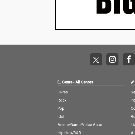
Genre
-
All Genres
Hi-res
Se
Rock
In
Pop
C
Idol
Re
Anime/Game/Voice Actor
Li
Hip Hop/R&B
Au