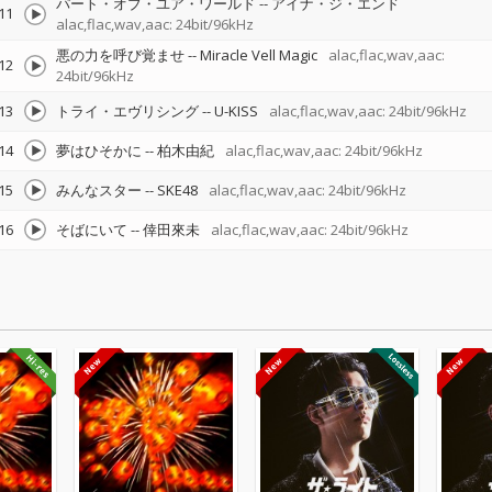
パート・オブ・ユア・ワールド
--
アイナ・ジ・エンド
11
alac,flac,wav,aac: 24bit/96kHz
悪の力を呼び覚ませ
--
Miracle Vell Magic
alac,flac,wav,aac:
12
24bit/96kHz
13
トライ・エヴリシング
--
U-KISS
alac,flac,wav,aac: 24bit/96kHz
14
夢はひそかに
--
柏木由紀
alac,flac,wav,aac: 24bit/96kHz
15
みんなスター
--
SKE48
alac,flac,wav,aac: 24bit/96kHz
16
そばにいて
--
倖田來未
alac,flac,wav,aac: 24bit/96kHz