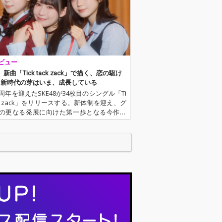
ビュー
8、新曲「Tick tack zack」で描く、恋の駆け
─新時代の芽はいま、成長している
周年を迎えたSKE48が34枚目のシングル「Ti
ack zack」をリリースする。新体制を迎え、グ
の更なる発展に向けた第一歩となる今作。
引きを描き、「Tick tack zack」というフ
が繰り返される、リズミカルで中毒…