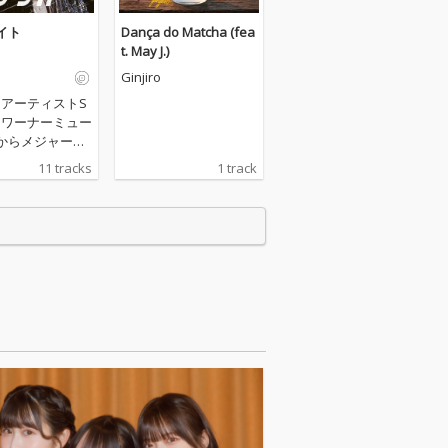
イト
Dança do Matcha (fea
t. May J.)
Ginjiro
opアーティストS
U、ワーナーミュー
からメジャーデ
後、初となるFul
11 tracks
1 track
bumをリリース