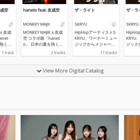
 友成空
haneto feat. 友成空
ザ・ライト
ザ・ラ
MONKEY MAJIK
SKRYU
SKRYU
 x 友成
MONKEY MAJIK x 友成
HipHopアーティストS
HipH
net
空 コラボ曲「hanet
KRYU、ワーナーミュー
KRY
を熱く盛
o」 日本の夏を熱く盛
ジックからメジャーデ
ジック
曲を作
り上げるお祭り曲を作
ビュー後、初となるFul
ビュー
1 track
2 tracks
11 tracks
双方の
りたい。そんな双方の
l Albumをリリース
l Al
た本
思いから生まれた本
作。 MONKEY MAJIK結
View More Digital Catalog
誇る
成の地・青森が誇る
」モチ
「青森ねぶた祭」モチ
コラボ
ーフに制作し、コラボ
友成空
アーティストの友成空
デュー
はサウンドプロデュー
EY M
スも担当。MONKEY M
のボーダ
AJIKならではのボーダ
と、友
レスなサウンドと、友
なり合
成空の感性が重なり合
や躍動
い、祭りの熱気や躍動
かノス
感、そしてどこかノス
の情緒
タルジックな和の情緒