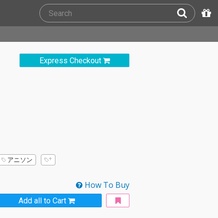
Express Checkout
アニソン
How To Buy
Add all to Cart