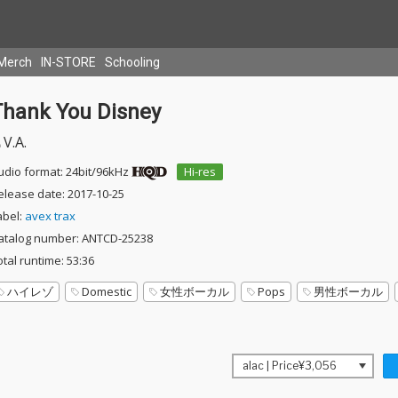
Merch
IN-STORE
Schooling
Thank You Disney
V.A.
udio format: 24bit/96kHz
Hi-res
elease date: 2017-10-25
abel:
avex trax
atalog number: ANTCD-25238
otal runtime: 53:36
ハイレゾ
Domestic
女性ボーカル
Pops
男性ボーカル