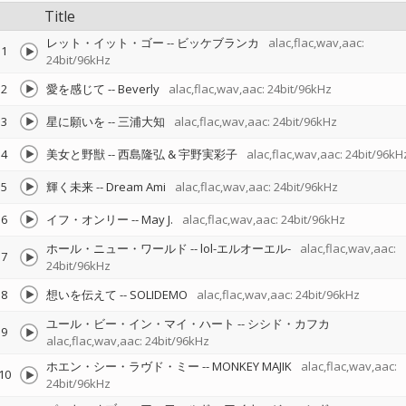
Title
レット・イット・ゴー
--
ビッケブランカ
alac,flac,wav,aac:
1
24bit/96kHz
2
愛を感じて
--
Beverly
alac,flac,wav,aac: 24bit/96kHz
3
星に願いを
--
三浦大知
alac,flac,wav,aac: 24bit/96kHz
4
美女と野獣
--
西島隆弘 & 宇野実彩子
alac,flac,wav,aac: 24bit/96kH
5
輝く未来
--
Dream Ami
alac,flac,wav,aac: 24bit/96kHz
6
イフ・オンリー
--
May J.
alac,flac,wav,aac: 24bit/96kHz
ホール・ニュー・ワールド
--
lol-エルオーエル-
alac,flac,wav,aac:
7
24bit/96kHz
8
想いを伝えて
--
SOLIDEMO
alac,flac,wav,aac: 24bit/96kHz
ユール・ビー・イン・マイ・ハート
--
シシド・カフカ
9
alac,flac,wav,aac: 24bit/96kHz
ホエン・シー・ラヴド・ミー
--
MONKEY MAJIK
alac,flac,wav,aac:
10
24bit/96kHz