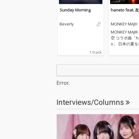
Sunday Morning
haneto feat.
Beverly
MONKEY MAJIK
MONKEY MAJIK
空 コラボ曲「ha
o」 日本の夏
り上げるお祭り
1 track
りたい。そんな
思いから生まれ
作。 MONKEY MAJIK結
成の地・青森が
「青森ねぶた祭
Error.
ーフに制作し、
アーティストの
はサウンドプロ
Interviews/Columns
スも担当。MONK
AJIKならでは
レスなサウンド
成空の感性が重
い、祭りの熱気
感、そしてどこ
タルジックな和