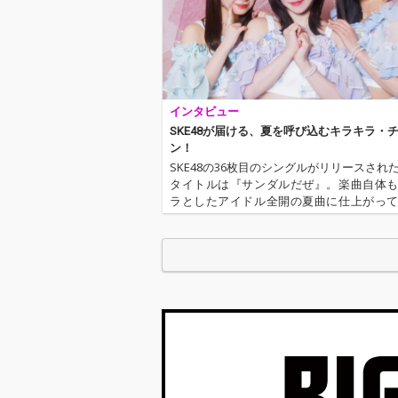
を合わせ持った
ティバルソング
した。
インタビュー
SKE48が届ける、夏を呼び込むキラキラ・
ン！
SKE48の36枚目のシングルがリリースされ
タイトルは『サンダルだぜ』。楽曲自体
ラとしたアイドル全開の夏曲に仕上がっ
「こういう曲を待っていた！」というフ
いのではないだろうか。今回OTOTOYでは
ーの伊藤実希、太田彩夏…