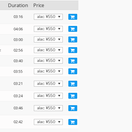
Duration
Price
03:16
04:06
03:00
z
02:56
03:40
03:55
03:21
03:24
03:46
02:42