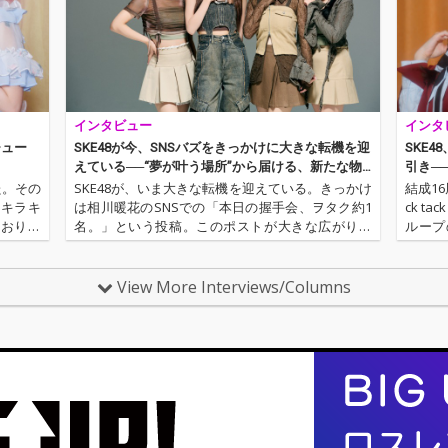
フェス
を合わせ持ったフェス
が完成
ティバルソングが完成
した。
インタビュー
インタ
チュー
SKE48が今、SNSバズをきっかけに大きな転機を迎
SKE4
えている──“夢が叶う場所”から届ける、新たな物
引き─
語
た。その
SKE48が、いま大きな転機を迎えている。きっかけ
結成16
もキラキ
は相川暖花のSNSでの「本日の握手会、ヲタク約1
ck t
ており、
名。」という投稿。このポストが大きな広がりを
ループ
ァンも多
産み、“相川ネキ”という愛称とともにSKE48全体の
恋の駆け
、メンバ
ファンが急増しているのだ。今回OTOTOYでは、そ
レーズ
んな相川と、…
View More Interviews/Columns