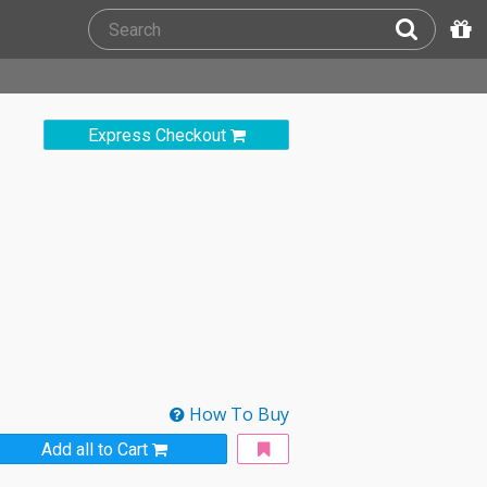
Express Checkout
How To Buy
Add all to Cart