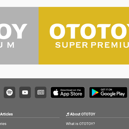
Articles
About OTOTOY
ries
What is OTOTOY?