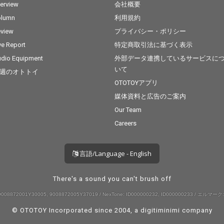
terview
会社概要
olumn
利用規約
view
プライバシー・ポリシー
ve Report
特定商取引法に基づく表示
dio Equipment
外部データ連携しているサービスに
いて
週のオトトイ
OTOTOYアプリ
媒体資料と広告のご案内
Our Team
Careers
言語/Language - English
There's a sound you can't brush off
008872001Y30005, 9008872005Y37019 / NexTone: ID000000232, ID000000233 / エルマーク:
© OTOTOY Incorporated since 2004, a
digitiminimi
company