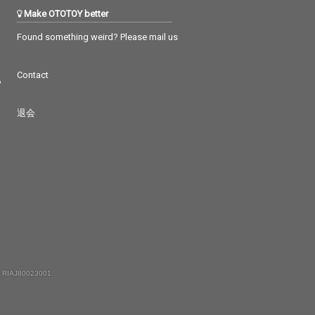
Make OTOTOY better
Found something weird? Please mail us
Contact
つ
退会
 RIAJ80023001