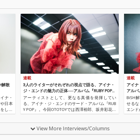
連載
連載
H解散
3人のライターがそれぞれの視点で語る、アイナ・
アイナ
ジ・エンドの魅力の正体──アルバム『RUBY POP』
アルバ
クロス・レヴュー
アイナ・
アーティストとして、更なる真価を発揮してい
BiS
演や日本
る、アイナ・ジ・エンドのサード・アルバム『RUB
せるな
験をしな
Y POP』。今回OTOTOYでは西澤裕郎、坂井彩花、
エンド
TOYで
田中大の3人のライターによる、アルバム『RUBY P
UBY
活動をま
OP』のクロス・レヴューを展開。3つの視点から、
作曲を
今作、そして…
と共に
View More Interviews/Columns