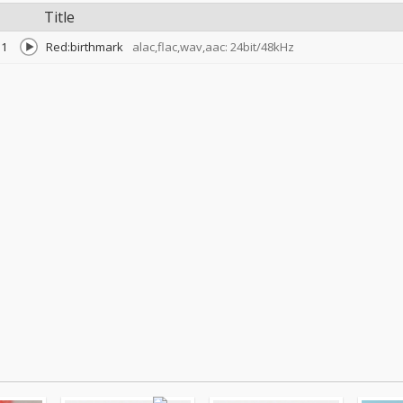
Title
1
Red:birthmark
alac,flac,wav,aac: 24bit/48kHz