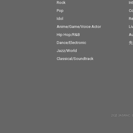
Rock
In
Pop
C
Idol
Re
Anime/Game/Voice Actor
Li
Hip Hop/R&B
Au
Dance/Electronic
先
Jazz/World
Classical/Soundtrack
許諾 JASRAC: 9