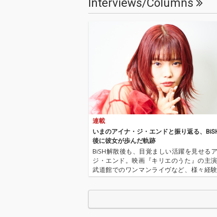
Interviews/Columns
連載
いまのアイナ・ジ・エンドと振り返る、BiS
後に彼女が歩んだ軌跡
BiSH解散後も、目覚ましい活躍を見せる
ジ・エンド。映画『キリエのうた』の主
武道館でのワンマンライヴなど、様々経
がら、彼女はなにを思っていたのか。OTO
は、BiSH解散後のアイナ・ジ・エンドの
とめた年表を掲載。初の日…