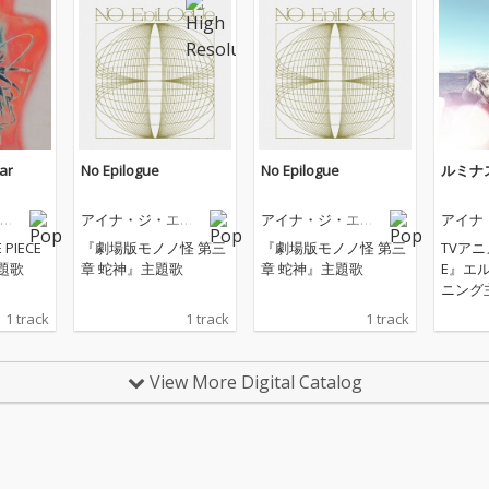
ar
No Epilogue
No Epilogue
ルミナス 
ン
アイナ・ジ・エン
アイナ・ジ・エン
アイナ
ド
ド
ド
PIECE
『劇場版モノノ怪 第三
『劇場版モノノ怪 第三
TVアニメ
主題歌
章 蛇神』主題歌
章 蛇神』主題歌
E』エ
ニング
1 track
1 track
1 track
View More Digital Catalog