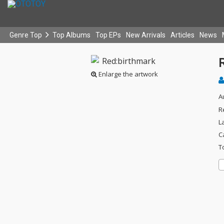
Genre Top
Top Albums
Top EPs
New Arrivals
Articles
News
Enlarge the artwork
A
R
L
C
T