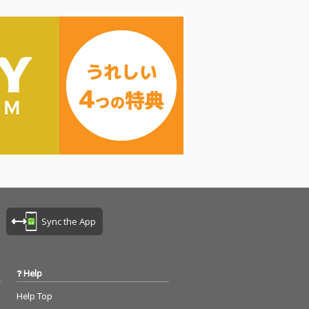
Sync the App
Help
Help Top