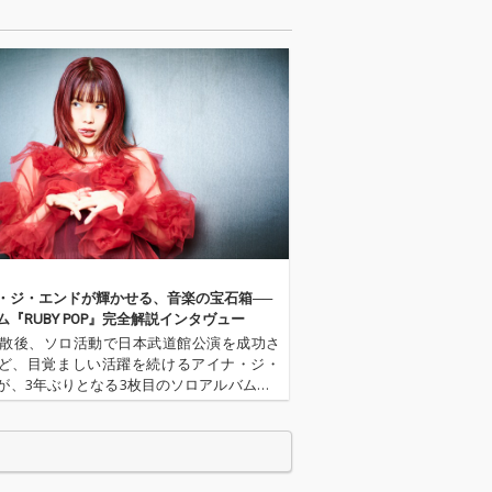
・ジ・エンドが輝かせる、音楽の宝石箱──
ム『RUBY POP』完全解説インタヴュー
H解散後、ソロ活動で日本武道館公演を成功さ
ど、目覚ましい活躍を続けるアイナ・ジ・
が、3年ぶりとなる3枚目のソロアルバム『R
 POP』をリリース。今作には、自身が作詞・
手掛けた楽曲に加え、多彩なアーティスト
作り上げた全17…