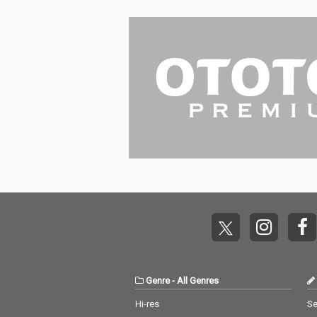
Genre
-
All Genres
Hi-res
Se