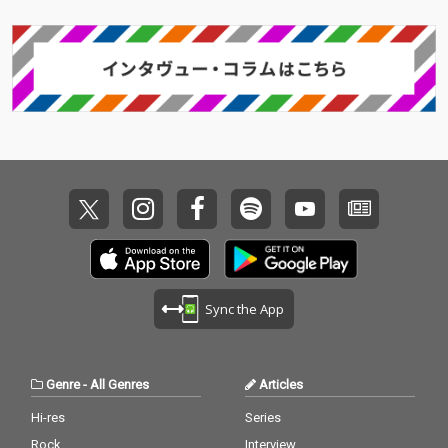
Sync the App
Genre
-
All Genres
Articles
Hi-res
Series
Rock
Interview