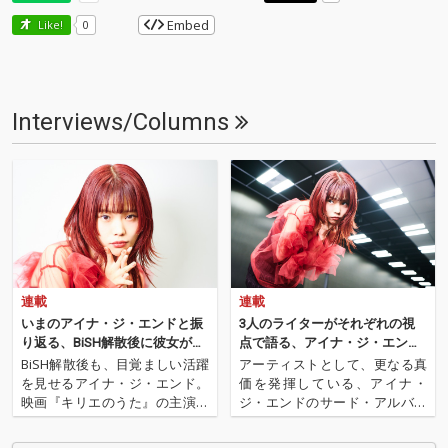
Embed
Like!
0
Interviews/Columns
連載
連載
いまのアイナ・ジ・エンドと振
3人のライターがそれぞれの視
り返る、BiSH解散後に彼女が歩
点で語る、アイナ・ジ・エンド
んだ軌跡
の魅力の正体──アルバム『RUB
BiSH解散後も、目覚ましい活躍
アーティストとして、更なる真
Y POP』クロス・レヴュー
を見せるアイナ・ジ・エンド。
価を発揮している、アイナ・
映画『キリエのうた』の主演や
ジ・エンドのサード・アルバム
日本武道館でのワンマンライヴ
『RUBY POP』。今回OTOTOY
など、様々経験をしながら、彼
では西澤裕郎、坂井彩花、田中