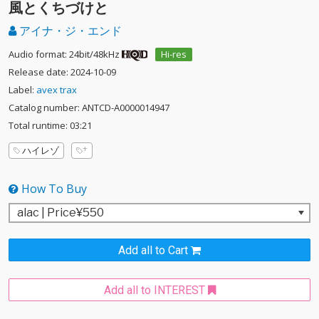
風とくちづけと
アイナ・ジ・エンド
Audio format: 24bit/48kHz
Hi-res
Release date: 2024-10-09
Label:
avex trax
Catalog number: ANTCD-A0000014947
Total runtime: 03:21
ハイレゾ
How To Buy
Add all to Cart
Add all to INTEREST