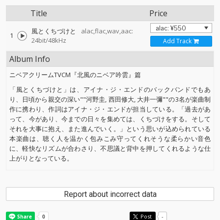
Title
Price
風とくちづけと
alac,flac,wav,aac:
1
24bit/48kHz
Add Track
Album Info
ニベアクリームTVCM『北風のニベア吟雲』篇
「風とくちづけと」は、アイナ・ジ・エンドのバックバンドでもあ
り、日頃から親交の深い""河野圭, 西田修大, 大井一彌""の3名が楽曲制
作に携わり、作詞はアイナ・ジ・エンドが担当している。「過去があ
って、今があり、今までの日々を集めては、くちづけをする。そして
それを大事に抱え、また進んでいく。」という思いが込められている
本楽曲は、聴く人を温かく包みこみ守ってくれそうな柔らかい音色
に、軽快なリズムが合わさり、不思議と背中を押してくれるような仕
上がりとなっている。
Report about incorrect data
Post
-