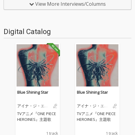
女はなにを思っていたのか。OT
大の3人のライターによる、ア
View More Interviews/Columns
OTOYでは、BiSH解散後のアイ
ルバム『RUBY POP』のクロ
ナ・ジ・エンドの活動をまとめ
ス・レヴューを展開。3つの視
た年表を掲載。初の日…
点から、今作、そして…
Digital Catalog
Blue Shining Star
Blue Shining Star
アイナ・ジ・エン
アイナ・ジ・エン
ド
ド
TVアニメ『ONE PIECE
TVアニメ『ONE PIECE
HEROINES』主題歌
HEROINES』主題歌
1 track
1 track