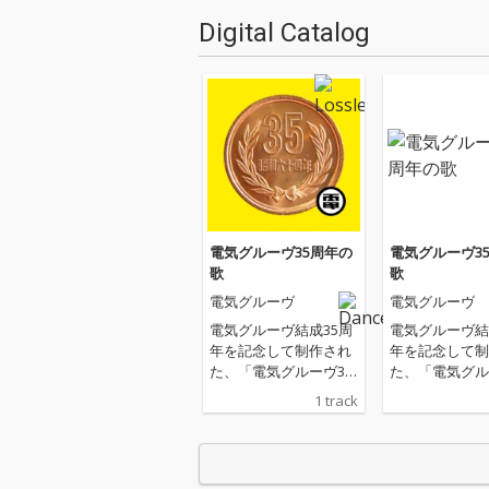
Digital Catalog
電気グルーヴ35周年の
電気グルーヴ3
歌
歌
電気グルーヴ
電気グルーヴ
電気グルーヴ結成35周
電気グルーヴ結
年を記念して制作され
年を記念して制
た、「電気グルーヴ35
た、「電気グル
周年の歌」。ギターは
周年の歌」。ギ
1 track
吉田サトシ、ミックス
吉田サトシ、ミ
は兼重哲哉、ジャケッ
は兼重哲哉、ジ
トデザインは田中秀幸
トデザインは田
（FrameGraphics）が
（FrameGraph