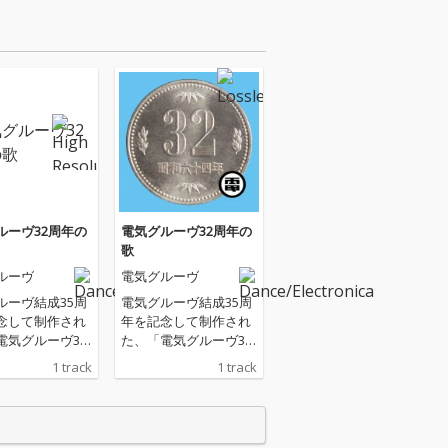
ルーヴ32周年の
電気グルーヴ32周年の
歌
ルーヴ
電気グルーヴ
ルーヴ結成35周
電気グルーヴ結成35周
念して制作され
年を記念して制作され
電気グルーヴ32
た、「電気グルーヴ32
歌」。ギターは
周年の歌」。ギターは
1 track
1 track
トシ、ミックス
吉田サトシ、ミックス
直也、ジャケッ
は得能直也、ジャケッ
インは田中秀幸
トデザインは田中秀幸
eGraphics）が
（FrameGraphics）が