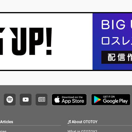
スがここ
企画・同時掲載になります）文 : 河村祐介ま…
回はな
て、「
Articles
About OTOTOY
ries
What is OTOTOY?