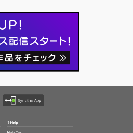
ぜか「電気グルーヴ30周年の唄」に加え
電気グルー…
Sync the App
Help
Help Top