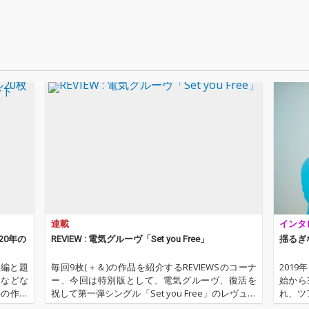
担当。
担当。
担当。
連載
インタ
20年の
REVIEW : 電気グルーヴ「Set you Free」
揺るぎ
P編と題
毎回9枚(＋＆)の作品を紹介するREVIEWSのコーナ
201
ムなどな
ー、今回は特別版として、電気グルーヴ、復活を
始から
外の作品
祝して第一弾シングル「Set you Free」のレヴュー
れ、ツ
ムという
をお届けします! （本記事はLIQUIDROOMとの共同
5』に