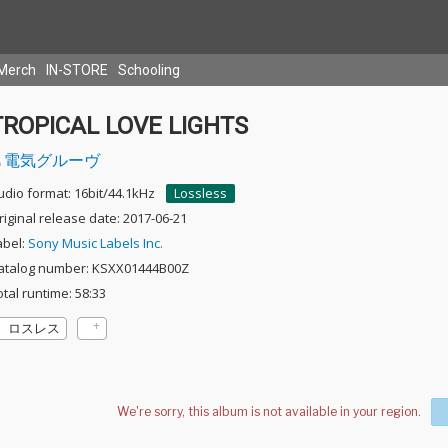
Merch
IN-STORE
Schooling
TROPICAL LOVE LIGHTS
電気グルーヴ
udio format: 16bit/44.1kHz
Lossless
riginal release date: 2017-06-21
abel:
Sony Music Labels Inc.
atalog number: KSXX01444B00Z
otal runtime: 58:33
ロスレス