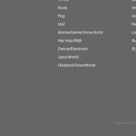
Rock
In
Pop
C
Idol
Re
Anime/Game/Voice Actor
Li
Hip Hop/R&B
Au
Dance/Electronic
先
Jazz/World
Classical/Soundtrack
許諾 JASRAC: 9