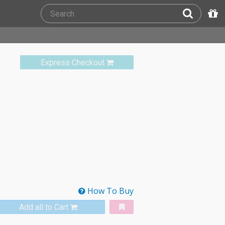
Express Checkout
How To Buy
Add all to Cart