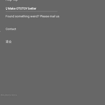
Make OTOTOY better
Found something weird? Please mail us
Contact
つ
退会
 RIAJ80023001