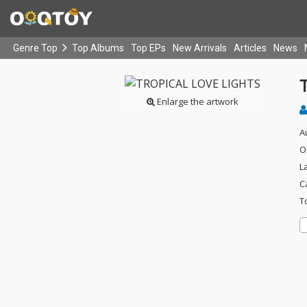
Genre Top
Top Albums
Top EPs
New Arrivals
Articles
News
Enlarge the artwork
A
O
L
C
T