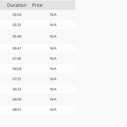
Duration
Price
03:56
N/A
03:25
N/A
05:40
N/A
06:41
N/A
07:45
N/A
04:58
N/A
07:25
N/A
06:33
N/A
04:09
N/A
08:01
N/A