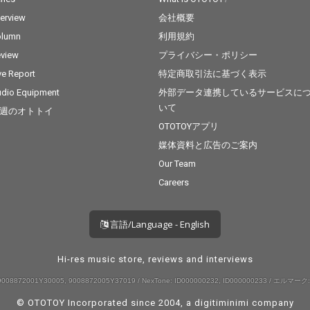
terview
会社概要
olumn
利用規約
view
プライバシー・ポリシー
ve Report
特定商取引法に基づく表示
dio Equipment
外部データ連携しているサービスに
いて
週のオトトイ
OTOTOYアプリ
媒体資料と広告のご案内
Our Team
Careers
言語/Language - English
Hi-res music store, reviews and interviews
008872001Y30005, 9008872005Y37019 / NexTone: ID000000232, ID000000233 / エルマーク:
© OTOTOY Incorporated since 2004, a
digitiminimi
company