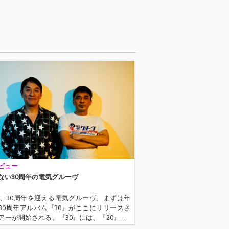
担当。
ビュー
ない30周年の電気グルーヴ
9年、30周年を迎える電気グルーヴ。まずは年
30周年アルバム『30』がここにリリースさ
アーが開始される。『30』には、『20』『2
続いてもはや恒例となった“周年のうた”（今