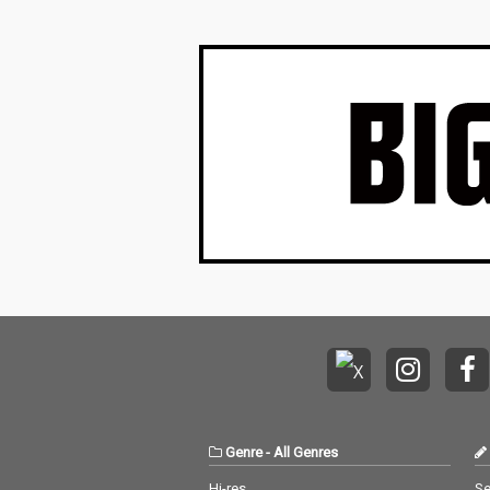
フォーマットにとらわれない作品リリー
数年、グングン存在…
Genre
-
All Genres
Hi-res
Se