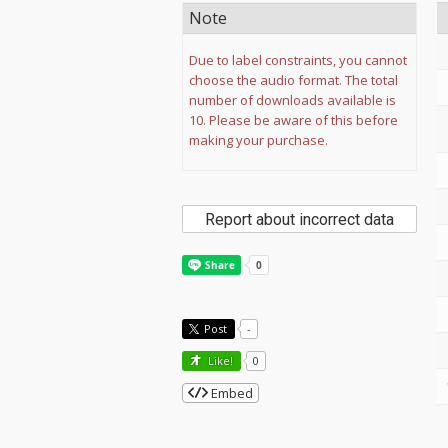
Note
Due to label constraints, you cannot
choose the audio format. The total
number of downloads available is
10. Please be aware of this before
making your purchase.
Report about incorrect data
Post
-
Like!
0
Embed