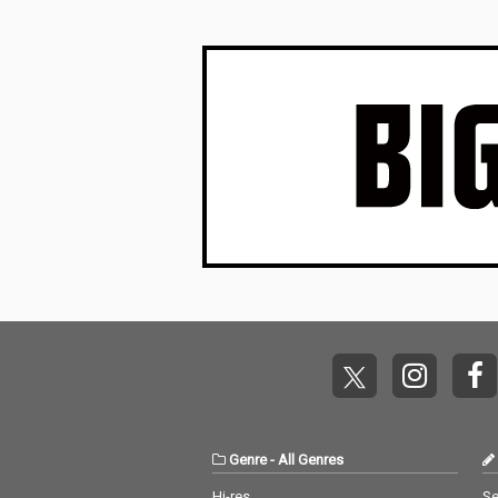
フォーマットにとらわれない作品リリー
数年、グングン存在…
Genre
-
All Genres
Hi-res
Se