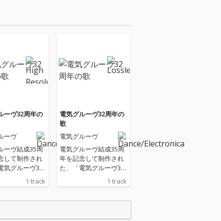
ルーヴ32周年の
電気グルーヴ32周年の
歌
ルーヴ
電気グルーヴ
ルーヴ結成35周
電気グルーヴ結成35周
念して制作され
年を記念して制作され
電気グルーヴ32
た、「電気グルーヴ32
歌」。ギターは
周年の歌」。ギターは
1 track
1 track
トシ、ミックス
吉田サトシ、ミックス
直也、ジャケッ
は得能直也、ジャケッ
インは田中秀幸
トデザインは田中秀幸
eGraphics）が
（FrameGraphics）が