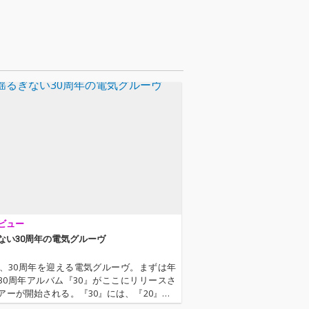
担当。
ビュー
ない30周年の電気グルーヴ
9年、30周年を迎える電気グルーヴ。まずは年
30周年アルバム『30』がここにリリースさ
アーが開始される。『30』には、『20』『2
続いてもはや恒例となった“周年のうた”（今