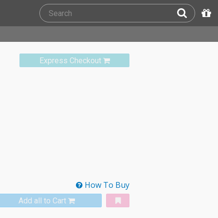
Express Checkout
How To Buy
Add all to Cart