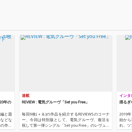
担当。
担当。
担当。
連載
インタ
20年の
REVIEW : 電気グルーヴ「Set you Free」
揺るぎ
P編と題
毎回9枚(＋＆)の作品を紹介するREVIEWSのコーナ
201
ムなどな
ー、今回は特別版として、電気グルーヴ、復活を
始から
外の作品
祝して第一弾シングル「Set you Free」のレヴュー
れ、ツ
ムという
をお届けします! （本記事はLIQUIDROOMとの共同
5』に