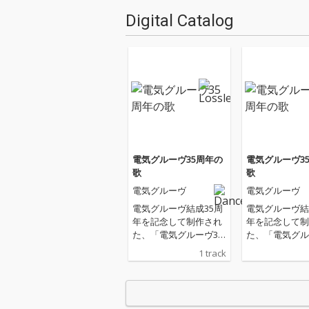
Digital Catalog
電気グルーヴ35周年の
電気グルーヴ3
歌
歌
電気グルーヴ
電気グルーヴ
電気グルーヴ結成35周
電気グルーヴ結
年を記念して制作され
年を記念して制
た、「電気グルーヴ35
た、「電気グル
周年の歌」。ギターは
周年の歌」。ギ
1 track
吉田サトシ、ミックス
吉田サトシ、ミ
は兼重哲哉、ジャケッ
は兼重哲哉、ジ
トデザインは田中秀幸
トデザインは田
（FrameGraphics）が
（FrameGraph