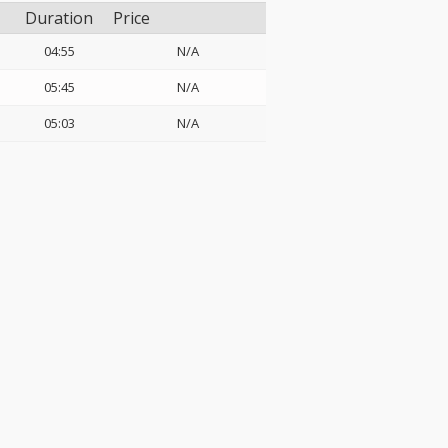
Duration
Price
04:55
N/A
05:45
N/A
05:03
N/A