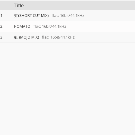
Title
1
虹(SHORT CUT MIX)
flac: 16bit/44.1kHz
2
POMATO
flac: 16bit/44.1kHz
3
虹 (MOJO MIX)
flac: 16bit/44.1kHz