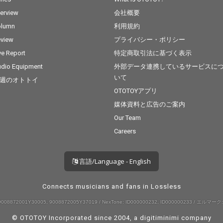
terview
会社概要
olumn
利用規約
view
プライバシー・ポリシー
ve Report
特定商取引法に基づく表示
dio Equipment
外部データ連携しているサービスに
いて
週のオトトイ
OTOTOYアプリ
媒体資料と広告のご案内
Our Team
Careers
言語/Language - English
Connects musicians and fans in Lossless
008872001Y30005, 9008872005Y37019 / NexTone: ID000000232, ID000000233 / エルマーク:
© OTOTOY Incorporated since 2004, a
digitiminimi
company