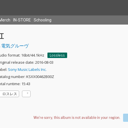
Merch
IN-STORE
Schooling
虹
電気グルーヴ
udio format: 16bit/44.1kHz
Lossless
riginal release date: 2016-08-03
abel:
Sony Music Labels Inc.
atalog number: KSXX00462B00Z
otal runtime: 15:43
ロスレス