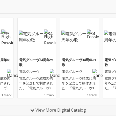
5周年の
電気グルーヴ34周年の
電気グルーヴ34周年の
電気グ
歌
歌
歌
電気グルーヴ
電気グルーヴ
電気グ
成35周
電気グルーヴ結成35周
電気グルーヴ結成35周
電気グ
作され
年を記念して制作され
年を記念して制作され
年を記
ーヴ35
た、「電気グルーヴ34
た、「電気グルーヴ34
た、「
ターは
周年の歌」。ギターは
周年の歌」。ギターは
周年の
1 track
1 track
1 track
ックス
吉田サトシ、ミックス
吉田サトシ、ミックス
吉田サ
ャケッ
は渡部高士、ジャケッ
は渡部高士、ジャケッ
は得能
中秀幸
トデザインは田中秀幸
トデザインは田中秀幸
トデザ
View More Digital Catalog
ics）が
（FrameGraphics）が
（FrameGraphics）が
（Fram