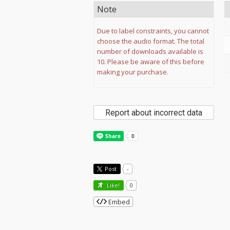
Note
Due to label constraints, you cannot
choose the audio format. The total
number of downloads available is
10. Please be aware of this before
making your purchase.
Report about incorrect data
Post
-
Like!
0
Embed