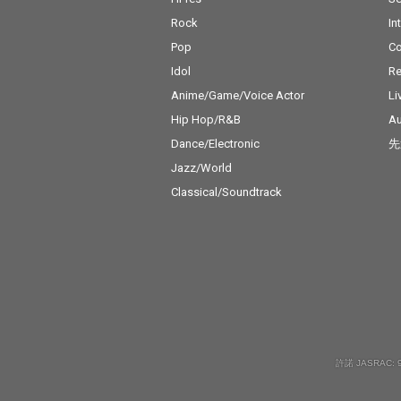
Rock
In
Pop
C
Idol
Re
Anime/Game/Voice Actor
Li
Hip Hop/R&B
Au
Dance/Electronic
先
Jazz/World
Classical/Soundtrack
許諾 JASRAC: 9