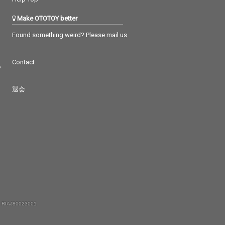
Make OTOTOY better
Found something weird? Please mail us
Contact
つ
退会
 RIAJ80023001