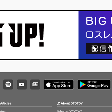
スがここ
企画・同時掲載になります）文 : 河村祐介ま…
回はな
て、「
Articles
About OTOTOY
ries
What is OTOTOY?