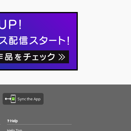
ぜか「電気グルーヴ30周年の唄」に加え
電気グルー…
Sync the App
Help
Help Top