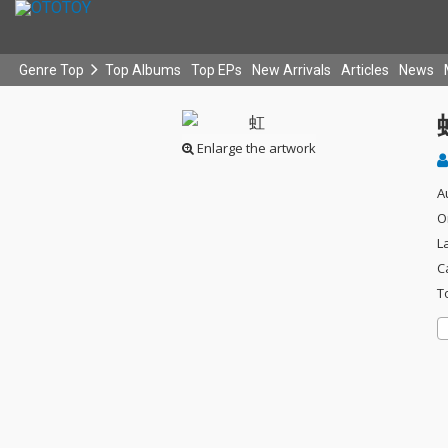
Genre Top
Top Albums
Top EPs
New Arrivals
Articles
News
Enlarge the artwork
A
O
L
C
T