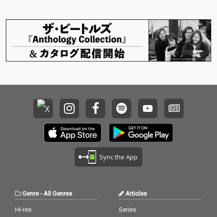
Sync the App
Genre
-
All Genres
Articles
Hi-res
Series