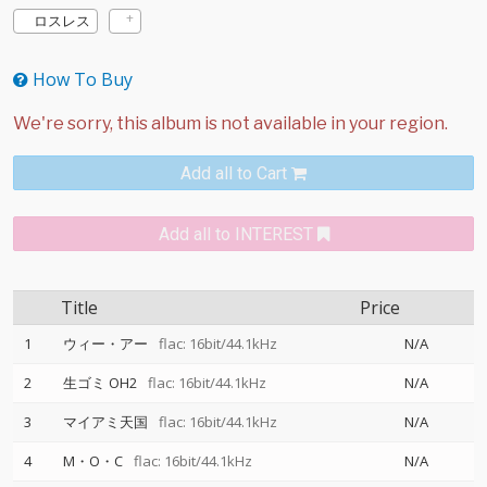
ロスレス
How To Buy
Add all to Cart
Add all to INTEREST
Title
Price
1
ウィー・アー
flac: 16bit/44.1kHz
N/A
2
生ゴミ OH2
flac: 16bit/44.1kHz
N/A
3
マイアミ天国
flac: 16bit/44.1kHz
N/A
4
M・O・C
flac: 16bit/44.1kHz
N/A