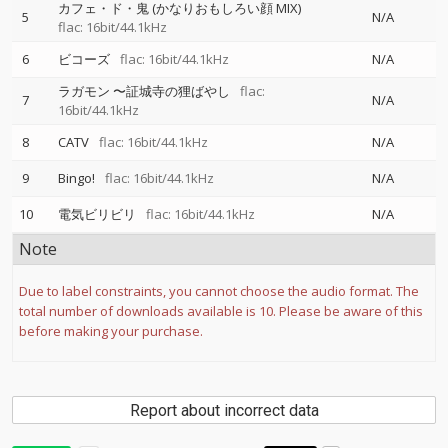
カフェ・ド・鬼 (かなりおもしろい顔 MIX)
5
N/A
flac: 16bit/44.1kHz
6
ビコーズ
flac: 16bit/44.1kHz
N/A
ラガモン 〜証城寺の狸ばやし
flac:
7
N/A
16bit/44.1kHz
8
CATV
flac: 16bit/44.1kHz
N/A
9
Bingo!
flac: 16bit/44.1kHz
N/A
10
電気ビリビリ
flac: 16bit/44.1kHz
N/A
Note
Due to label constraints, you cannot choose the audio format. The
total number of downloads available is 10. Please be aware of this
before making your purchase.
Report about incorrect data