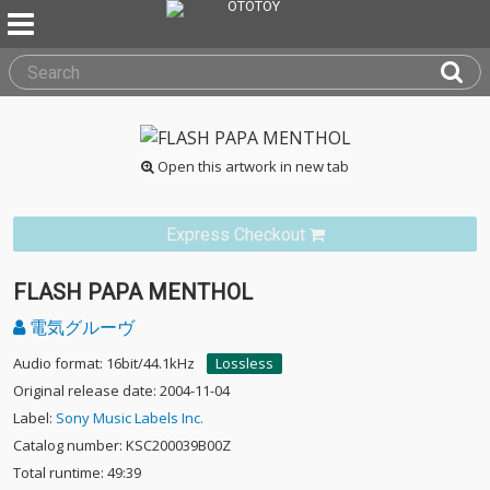
Open this artwork in new tab
Express Checkout
FLASH PAPA MENTHOL
電気グルーヴ
Audio format: 16bit/44.1kHz
Lossless
Original release date: 2004-11-04
Label:
Sony Music Labels Inc.
Catalog number: KSC200039B00Z
Total runtime: 49:39