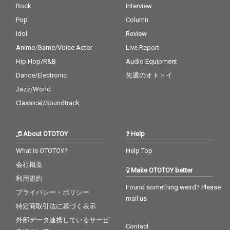
Rock
Interview
Pop
Column
Idol
Review
Anime/Game/Voice Actor
Live Report
Hip Hop/R&B
Audio Equipment
Dance/Electronic
先週のオトトイ
Jazz/World
Classical/Soundtrack
About OTOTOY
Help
What is OTOTOY?
Help Top
会社概要
Make OTOTOY better
利用規約
Found something weird? Please
プライバシー・ポリシー
mail us
特定商取引法に基づく表示
外部データ連携しているサービ
Contact