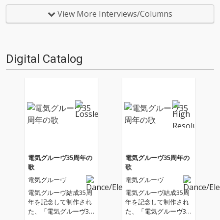
たアルバム以外の作品群から20
t you Free」のレヴューをお届
枚厳選しました。いまやアルバ
けします! （本記事はLIQUIDRO
View More Interviews/Columns
ムというフォーマットにとらわ
OMとの共同企画・同時掲載に
れない作品リリースがここ数
なります）文 : 河村祐介ま…
年、グングン存在…
Digital Catalog
電気グルーヴ35周年の
電気グルーヴ35周年の
歌
歌
電気グルーヴ
電気グルーヴ
電気グルーヴ結成35周
電気グルーヴ結成35周
年を記念して制作され
年を記念して制作され
た、「電気グルーヴ35
た、「電気グルーヴ35