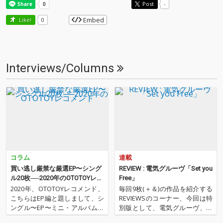
Post
-
Embed
Like!
0
Interviews/Columns
コラム
連載
買い逃し厳禁な厳選EP〜シング
REVIEW : 電気グルーヴ「Set you
ル20枚──2020年のOTOTOYレコ
Free」
メンド
2020年、OTOTOYレコメンド、
毎回9枚(＋＆)の作品を紹介する
こちらはEP編と題しまして、シ
REVIEWSのコーナー、今回は特
ングル〜EP〜ミニ・アルバムな
別版として、電気グルーヴ、復
どなど、2020年にリリースされ
活を祝して第一弾シングル「Se