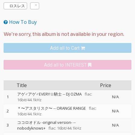
ロスレス
How To Buy
Add all to Cart
Add all to INTEREST
Title
Price
アゲ♂アゲ♂EVERY☆騎士
--
DJ OZMA
flac:
1
N/A
16bit/44.1kHz
＊〜アスタリスク〜
--
ORANGE RANGE
flac:
2
N/A
16bit/44.1kHz
ココロオドル -original version-
--
3
N/A
nobodyknows+
flac: 16bit/44.1kHz