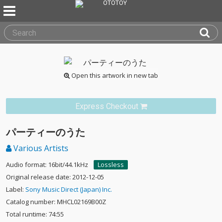
Open this artwork in new tab
Express Checkout
パーティーのうた
Various Artists
Audio format: 16bit/44.1kHz
Lossless
Original release date: 2012-12-05
Label:
Sony Music Direct (Japan) Inc.
Catalog number: MHCL02169B00Z
Total runtime: 74:55