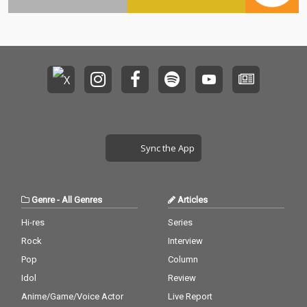
Sync the App
Genre
-
All Genres
Articles
Hi-res
Series
Rock
Interview
Pop
Column
Idol
Review
Anime/Game/Voice Actor
Live Report