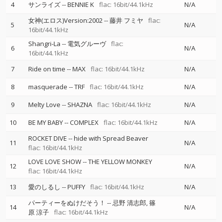
4
サンライズ
--
BENNIE K
flac: 16bit/44.1kHz
N/A
女神(エロス)Version:2002
--
藤井 フミヤ
flac:
5
N/A
16bit/44.1kHz
Shangri-La
--
電気グルーヴ
flac:
6
N/A
16bit/44.1kHz
7
Ride on time
--
MAX
flac: 16bit/44.1kHz
N/A
8
masquerade
--
TRF
flac: 16bit/44.1kHz
N/A
9
Melty Love
--
SHAZNA
flac: 16bit/44.1kHz
N/A
10
BE MY BABY
--
COMPLEX
flac: 16bit/44.1kHz
N/A
ROCKET DIVE
--
hide with Spread Beaver
11
N/A
flac: 16bit/44.1kHz
LOVE LOVE SHOW
--
THE YELLOW MONKEY
12
N/A
flac: 16bit/44.1kHz
13
愛のしるし
--
PUFFY
flac: 16bit/44.1kHz
N/A
パーティーをぬけだそう！
--
忌野 清志郎
篠
14
N/A
原 涼子
flac: 16bit/44.1kHz