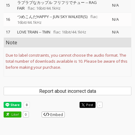
ラブラブなカップル フリフリでチュー
--
RAG
15
N/A
FAIR
flac: 16bit/44.1kHz
つめこんだHAPPY
--
JUN SKY WALKER(S)
flac:
16
N/A
16bit/44.1kHz
17
LOVE TRAIN
--
TMN
flac: 16bit/44.1kHz
N/A
Note
Due to label constraints, you cannot choose the audio format. The
total number of downloads available is 10. Please be aware of this
before making your purchase.
Report about incorrect data
Post
-
Embed
Like!
0