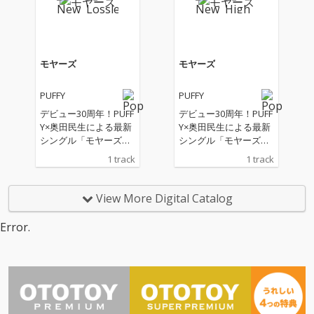
モヤーズ
モヤーズ
PUFFY
PUFFY
デビュー30周年！PUFF
デビュー30周年！PUFF
Y×奥田民生による最新
Y×奥田民生による最新
シングル「モヤーズ」
シングル「モヤーズ」
を配信リリース 作曲：
を配信リリース 作曲：
1 track
1 track
奥田民生、作詞：奥田
奥田民生、作詞：奥田
民生・PUFFYで手掛
民生・PUFFYで手掛
け、日常にあらわれる
け、日常にあらわれる
View More Digital Catalog
いろんな“モヤー”ごと
いろんな“モヤー”ごと
愛して、そっとあなた
愛して、そっとあなた
Error.
に寄り添ってくれるよ
に寄り添ってくれるよ
うな1曲となってい
うな1曲となってい
る。
る。