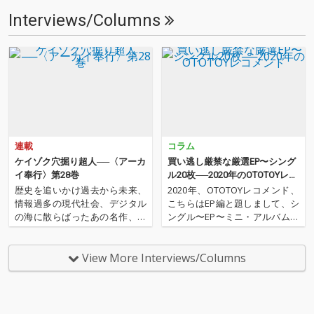
Interviews/Columns
連載
コラム
ケイゾク穴掘り超人──〈アーカ
買い逃し厳禁な厳選EP〜シング
イ奉行〉第28巻
ル20枚──2020年のOTOTOYレコ
メンド
歴史を追いかけ過去から未来、
2020年、OTOTOYレコメンド、
情報過多の現代社会、デジタル
こちらはEP編と題しまして、シ
の海に散らばったあの名作、こ
ングル〜EP〜ミニ・アルバムな
の名作たちをひとつにまとめる
どなど、2020年にリリースされ
仕事人…!〈アーカイ奉行〉が今
たアルバム以外の作品群から20
日もデジタルの乱世を治め
枚厳選しました。いまやアルバ
View More Interviews/Columns
る…!'''〈アーカイ奉行〉と
ムというフォーマットにとらわ
は…'''1.過去作の最新リマスター
れない作品リリースがここ数
音源 2.これまで未配信…
年、グングン存在…