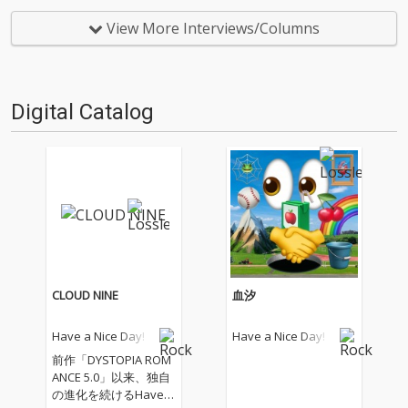
0』をリリースする。ライヴ活
ce Day!が、資金を集めるために
動が停止したこのコロナ禍にお
CAMPFIREで発表した新作『Dys
View More Interviews/Columns
いて制作された本作は、楽曲の
topia Romance 3.0』が先日…
制作工程をすべて生配信で公開
し…
Digital Catalog
CLOUD NINE
血汐
Have a Nice Day!
Have a Nice Day!
前作「DYSTOPIA ROM
ANCE 5.0」以来、独自
の進化を続けるHave a