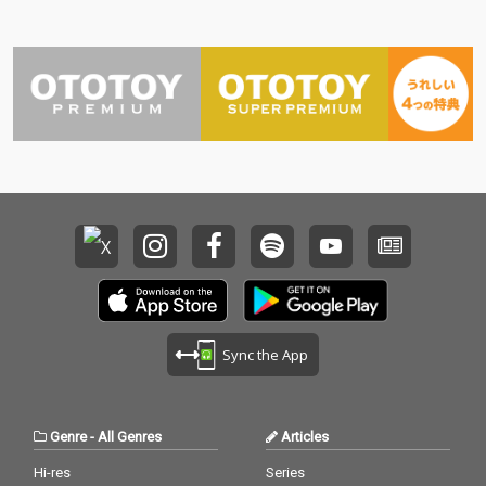
Sync the App
Genre
-
All Genres
Articles
Hi-res
Series