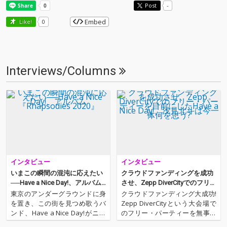
Post
-
Embed
Like!
0
Interviews/Columns
インタビュー
インタビュー
いまこの瞬間の混沌に応えたい
クラウドファンディングを成功
──Have a Nice Day!、アルバム
させ、Zepp DiverCityでのフリ
『Rhapsodies 2020』
ー・パーティーを目前にしたHa
東京のアンダーグラウンドに身
クラウドファンディング大成功!
ve a Nice Day!、浅見北斗は今一
を置き、この街を見つめ歌うバ
Zepp DiverCityという大会場で
体何を思う?
ンド、Have a Nice Day!がニュ
のフリー・パーティーを無事開
ー・アルバム『Rhapsodies 202
催することが決定したHave a Ni