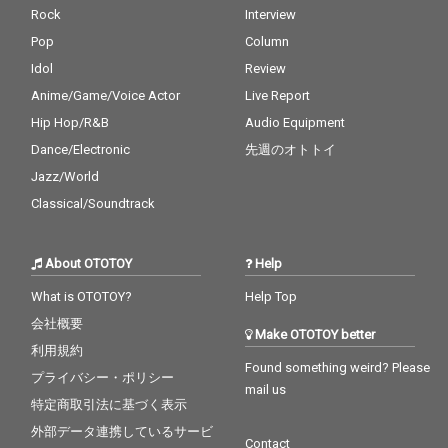
Rock
Interview
Pop
Column
Idol
Review
Anime/Game/Voice Actor
Live Report
Hip Hop/R&B
Audio Equipment
Dance/Electronic
先週のオトトイ
Jazz/World
Classical/Soundtrack
About OTOTOY
Help
What is OTOTOY?
Help Top
会社概要
Make OTOTOY better
利用規約
Found something weird? Please
プライバシー・ポリシー
mail us
特定商取引法に基づく表示
外部データ連携しているサービ
Contact