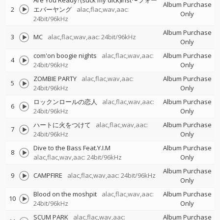
Are You Ready?(suck my dick)inst〜フォー
Album Purchase
2
エバーヤング
alac,flac,wav,aac:
Only
24bit/96kHz
Album Purchase
3
MC
alac,flac,wav,aac: 24bit/96kHz
Only
com'on boogie nights
alac,flac,wav,aac:
Album Purchase
4
24bit/96kHz
Only
ZOMBIE PARTY
alac,flac,wav,aac:
Album Purchase
5
24bit/96kHz
Only
ロックンロールの恋人
alac,flac,wav,aac:
Album Purchase
6
24bit/96kHz
Only
ハートに火をつけて
alac,flac,wav,aac:
Album Purchase
7
24bit/96kHz
Only
Dive to the Bass Feat.Y.I.M
Album Purchase
8
alac,flac,wav,aac: 24bit/96kHz
Only
Album Purchase
9
CAMPFIRE
alac,flac,wav,aac: 24bit/96kHz
Only
Blood on the moshpit
alac,flac,wav,aac:
Album Purchase
10
24bit/96kHz
Only
SCUM PARK
alac,flac,wav,aac:
Album Purchase