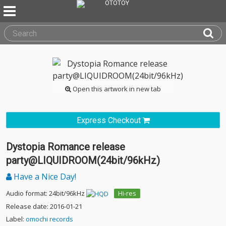
Open this artwork in new tab
Express Checkout
Dystopia Romance release
party@LIQUIDROOM(24bit/96kHz)
Have a Nice Day!
Audio format: 24bit/96kHz
Hi-res
Release date: 2016-01-21
Label:
omochi records