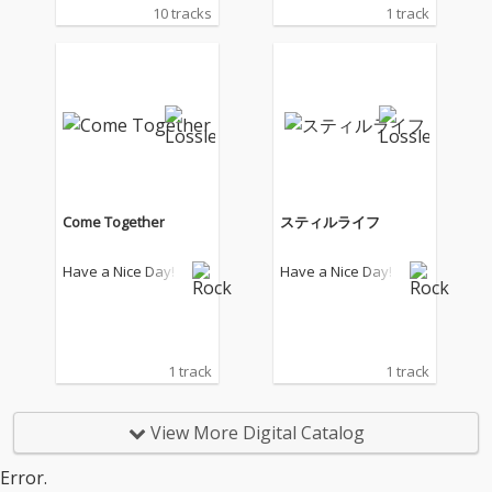
Nice Day!のニューアル
10 tracks
1 track
バム。ミニマルで土臭
い低音が唸るヒップホ
ップトラック「雨にも
負けず」で幕を開け、
多幸感に溢れるサイケ
ロックアンセム「ROC
KSTEADY」や「Summ
ertime」、ダブステッ
プビートのポエトリー
ソング「スティルライ
Come Together
スティルライフ
フ」etc。EDM、UK GA
RAGE、ハウス、ニュ
Have a Nice Day!
Have a Nice Day!
ーウェーブなど様々な
音楽を飲み込みんだト
ラックの上で広がって
ゆく人間の愛や孤独を
淡々と謳う都会に生き
1 track
1 track
る人々のブルースとし
てメッセージ。2020年
代、東京のアンダーグ
View More Digital Catalog
ラウンドを躍動するダ
ンスミュージックの新
Error.
たな領域。