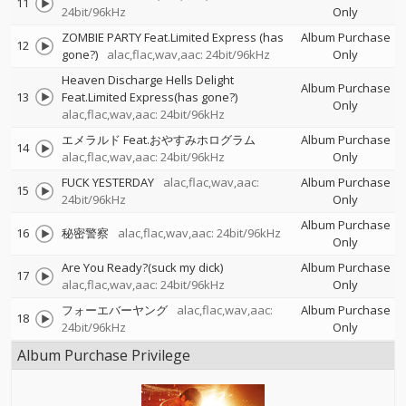
11
24bit/96kHz
Only
ZOMBIE PARTY Feat.Limited Express (has
Album Purchase
12
gone?)
alac,flac,wav,aac: 24bit/96kHz
Only
Heaven Discharge Hells Delight
Album Purchase
13
Feat.Limited Express(has gone?)
Only
alac,flac,wav,aac: 24bit/96kHz
エメラルド Feat.おやすみホログラム
Album Purchase
14
alac,flac,wav,aac: 24bit/96kHz
Only
FUCK YESTERDAY
alac,flac,wav,aac:
Album Purchase
15
24bit/96kHz
Only
Album Purchase
16
秘密警察
alac,flac,wav,aac: 24bit/96kHz
Only
Are You Ready?(suck my dick)
Album Purchase
17
alac,flac,wav,aac: 24bit/96kHz
Only
フォーエバーヤング
alac,flac,wav,aac:
Album Purchase
18
24bit/96kHz
Only
Album Purchase Privilege