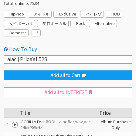
Total runtime: 75:34
Hip-hop
アイドル
Exclusive
ハイレゾ
HQD
女性ボーカル
男性ボーカル
Rock
Alternative
Domestic
How To Buy
Add all to Cart
Add all to INTEREST
Title
Price
GORILLA Feat.BOOL
alac,flac,wav,aac:
Album Purchase
1
24bit/96kHz
Only