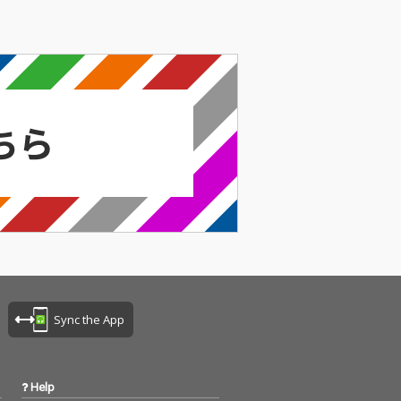
Sync the App
Help