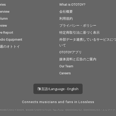
ries
What is OTOTOY?
terview
会社概要
olumn
利用規約
view
プライバシー・ポリシー
ve Report
特定商取引法に基づく表示
dio Equipment
外部データ連携しているサービスに
いて
週のオトトイ
OTOTOYアプリ
媒体資料と広告のご案内
Our Team
Careers
言語/Language - English
Connects musicians and fans in Lossless
008872001Y30005, 9008872005Y37019 / NexTone: ID000000232, ID000000233 / エルマーク: