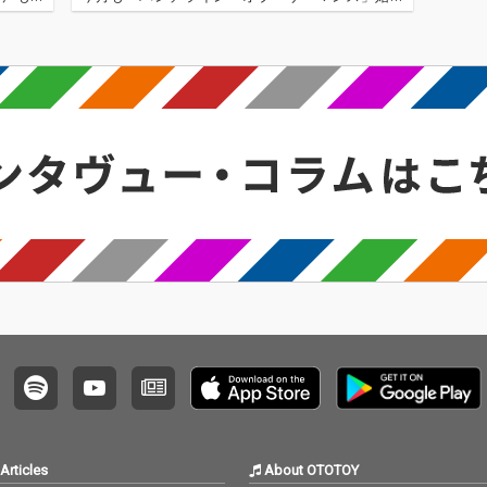
もが控え
ります! 先月はこの夏のサマソニでの来日も控え、
印象に残
ドレイク、ケンドリック・ラマーといったビッ
グ・アーティストもラヴ・コ…
Articles
About OTOTOY