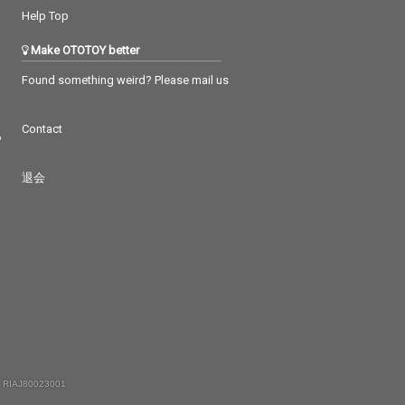
Help Top
Make OTOTOY better
Found something weird? Please mail us
Contact
つ
退会
 RIAJ80023001