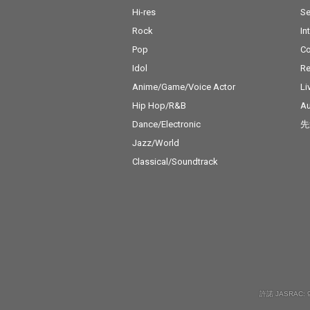
Hi-res
Se
Rock
In
Pop
C
Idol
Re
Anime/Game/Voice Actor
Li
Hip Hop/R&B
Au
Dance/Electronic
先
Jazz/World
Classical/Soundtrack
許諾 JASRAC: 9