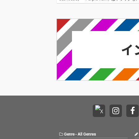
ビデオも、アーティスト情報に至るまで
目な打ち出し方をしているのに、強烈に
ってしまいました。…
Genre
-
All Genres