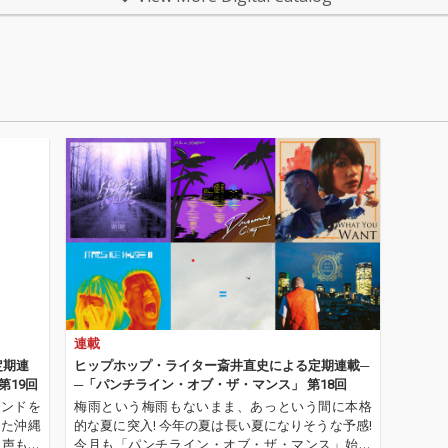
による全曲プロデュー
による全曲プロデュー
ラック
ス。客演にはDexus O
ス。客演にはDexus O
超えた
gawa, Kohjiyaが参加！
gawa, Kohjiyaが参加！
を深い
楽曲と
連載
定期連
ヒップホップ・ライター斎井直史による定期連載─
第19回
─「パンチライン・オブ・ザ・マンス」 第18回
ウンドを
梅雨という梅雨もないまま、あっという間に本格
した沖縄
的な夏に突入! 今年の夏は長い夏になりそうな予感!
も、声も、
今月も「パンチライン・オブ・ザ・マンス」始ま