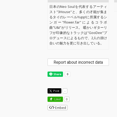
日本のNeo Soulを代表するアーティ
スト"3House"と、多くの才能が集ま
るタイのレーベルYupp!に所属するシ
ンガー"Flower.far"によるコラボ
曲"U&I"がリリース。 暖かいギターリ
フが印象的なトラックは"GooDee"プ
ロデュースによるもので、2人の掛け
合いの魅力を更に引き出している。
Report about incorrect data
Post
-
Like!
0
Embed