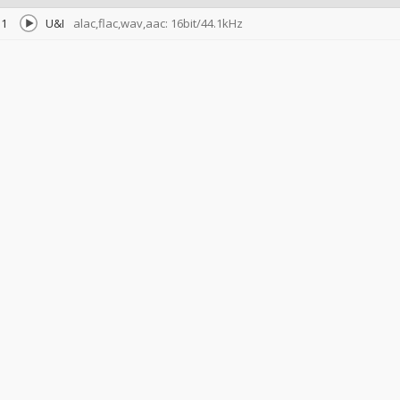
1
U&I
alac,flac,wav,aac: 16bit/44.1kHz