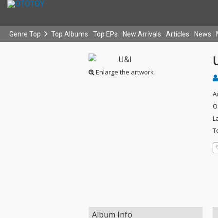
Genre Top
Top Albums
Top EPs
New Arrivals
Articles
News
Enlarge the artwork
A
O
L
T
Album Info