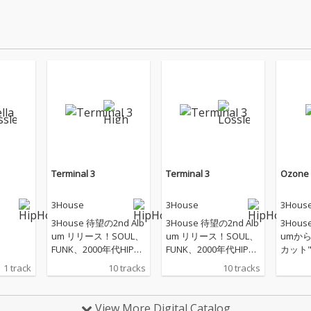
Terminal 3
Terminal 3
Ozone
3House
3House
3Hous
3House 待望の2nd Alb
3House 待望の2nd Alb
3Hous
um リリース！SOUL、
um リリース！SOUL、
umか
FUNK、2000年代HIPH
FUNK、2000年代HIPH
カット"
OP/R&Bなどからイン
OP/R&Bなどからイン
ース。G
1 track
10 tracks
10 tracks
スパイアされた幅広い
スパイアされた幅広い
ュース
楽曲は3House作品で
楽曲は3House作品で
るギタ
は お馴染みのGooDee
は お馴染みのGooDee
象的な
View More Digital Catalog