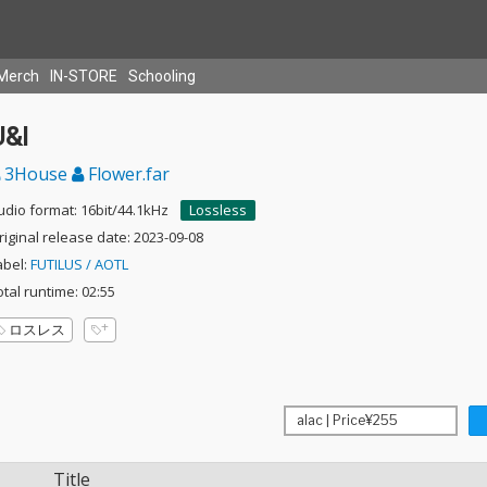
Merch
IN-STORE
Schooling
U&I
3House
Flower.far
udio format: 16bit/44.1kHz
Lossless
riginal release date: 2023-09-08
abel:
FUTILUS / AOTL
otal runtime: 02:55
ロスレス
Title