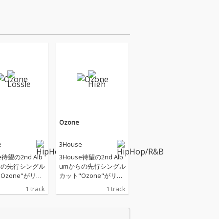
Ozone
e
3House
e待望の2nd Alb
3House待望の2nd Alb
らの先行シングル
umからの先行シングル
Ozone"がリリ
カット"Ozone"がリリ
ooDeeプロデ
ース。GooDeeプロデ
1 track
1 track
による浮遊感あ
ュースによる浮遊感あ
ーとシンセが印
るギターとシンセが印
ミッドテンポト
象的なミッドテンポト