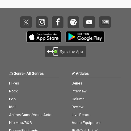
Sync the App
Genre
-
All Genres
Articles
Hi-res
Series
Rock
Interview
Pop
Column
Idol
Review
Anime/Game/Voice Actor
Live Report
Hip Hop/R&B
Audio Equipment
Dance/Electronic
先週のオトトイ