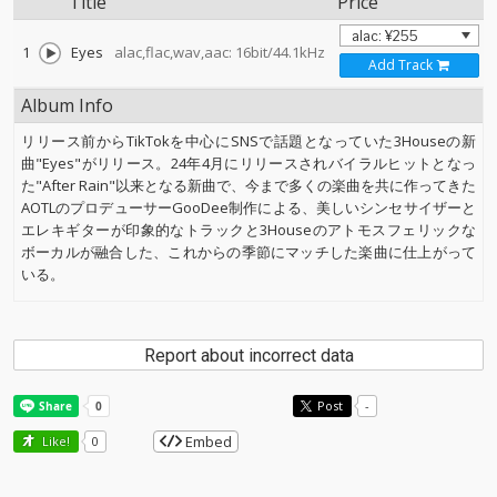
Title
Price
1
Eyes
alac,flac,wav,aac: 16bit/44.1kHz
Add Track
Album Info
リリース前からTikTokを中心にSNSで話題となっていた3Houseの新
曲"Eyes"がリリース。24年4月にリリースされバイラルヒットとなっ
た"After Rain"以来となる新曲で、今まで多くの楽曲を共に作ってきた
AOTLのプロデューサーGooDee制作による、美しいシンセサイザーと
エレキギターが印象的なトラックと3Houseのアトモスフェリックな
ボーカルが融合した、これからの季節にマッチした楽曲に仕上がって
いる。
Report about incorrect data
Post
-
Embed
Like!
0