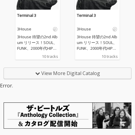
Terminal 3
Terminal 3
3House
3House
3House 待望の2nd Alb
3House 待望の2nd Alb
um リリース！SOUL、
um リリース！SOUL、
FUNK、2000年代HIPH
FUNK、2000年代HIPH
OP/R&Bなどからイン
OP/R&Bなどからイン
10 tracks
10 tracks
スパイアされた幅広い
スパイアされた幅広い
楽曲は3House作品で
楽曲は3House作品で
は お馴染みのGooDee
は お馴染みのGooDee
View More Digital Catalog
による全曲プロデュー
による全曲プロデュー
ス。客演にはDexus O
ス。客演にはDexus O
Error.
gawa, Kohjiyaが参加！
gawa, Kohjiyaが参加！