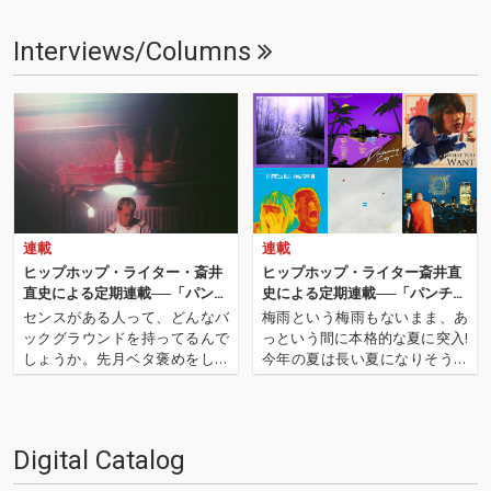
Interviews/Columns
連載
連載
ヒップホップ・ライター・斎井
ヒップホップ・ライター斎井直
直史による定期連載──「パンチ
史による定期連載──「パンチラ
ライン・オブ・ザ・マンス」 第
イン・オブ・ザ・マンス」 第18
センスがある人って、どんなバ
梅雨という梅雨もないまま、あ
19回
回
ックグラウンドを持ってるんで
っという間に本格的な夏に突入!
しょうか。先月ベタ褒めをした
今年の夏は長い夏になりそうな
沖縄の3house。「Purple Rai
予感! 今月も「パンチライン・オ
n」はトラックも、声も、ビデ
ブ・ザ・マンス」始まります! 先
オも、アーティスト情報に至る
月はこの夏のサマソニでの来日
までもが控え目な打ち出し方を
も控え、ドレイク、ケンドリッ
Digital Catalog
しているのに、強烈に印象に残
ク・ラマーといったビッグ・ア
ってしまいました。…
ーティストもラヴ・コ…