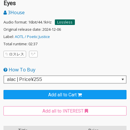
Eyes
3House
Audio format: 16bit/44.1kHz
Lossless
Original release date: 2024-12-06
Label:
AOTL / Poetic Justice
Total runtime: 02:37
ロスレス
How To Buy
Add all to Cart
Add all to INTEREST