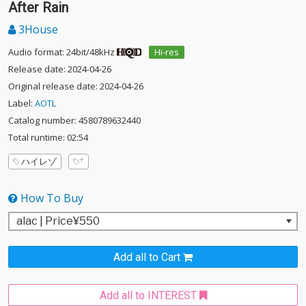
After Rain
3House
Audio format: 24bit/48kHz
Hi-res
Release date: 2024-04-26
Original release date: 2024-04-26
Label:
AOTL
Catalog number: 4580789632440
Total runtime: 02:54
ハイレゾ
How To Buy
Add all to Cart
Add all to INTEREST