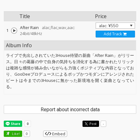
Title
Price
After Rain
alac,flac,wav,aac:
1
24bit/48kHz
Add Track
Album Info
ライブで先出しされていた3House待望の新曲「After Rain」がリリー
ス。日々の葛藤の中で自身の気持ちを消化する為に書かれたリリック
は複雑な感情が絡み合いながらも力強くポジティブな内容となってお
り、GooDeeプロデュースによるポップかつモダンにアレンジされた
ビートは今までの3Houseに無かった新境地を開く楽曲となってい
る。
Report about incorrect data
Post
-
Embed
Like!
0