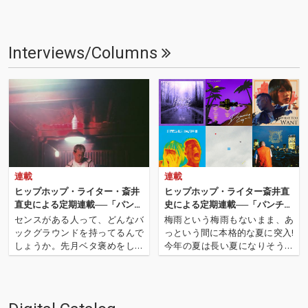
Interviews/Columns
連載
連載
ヒップホップ・ライター・斎井
ヒップホップ・ライター斎井直
直史による定期連載──「パンチ
史による定期連載──「パンチラ
ライン・オブ・ザ・マンス」 第
イン・オブ・ザ・マンス」 第18
センスがある人って、どんなバ
梅雨という梅雨もないまま、あ
19回
回
ックグラウンドを持ってるんで
っという間に本格的な夏に突入!
しょうか。先月ベタ褒めをした
今年の夏は長い夏になりそうな
沖縄の3house。「Purple Rai
予感! 今月も「パンチライン・オ
n」はトラックも、声も、ビデ
ブ・ザ・マンス」始まります! 先
オも、アーティスト情報に至る
月はこの夏のサマソニでの来日
までもが控え目な打ち出し方を
も控え、ドレイク、ケンドリッ