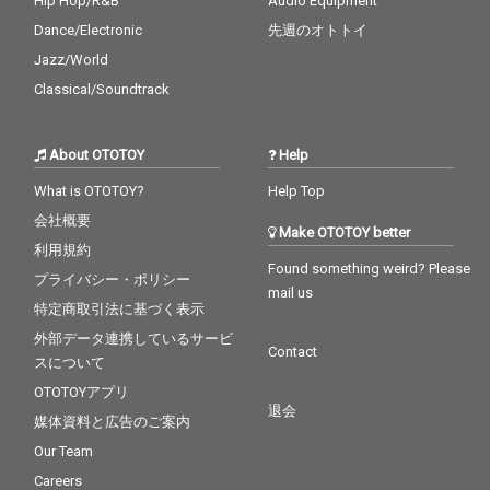
Hip Hop/R&B
Audio Equipment
Dance/Electronic
先週のオトトイ
Jazz/World
Classical/Soundtrack
About OTOTOY
Help
What is OTOTOY?
Help Top
会社概要
Make OTOTOY better
利用規約
Found something weird? Please
プライバシー・ポリシー
mail us
特定商取引法に基づく表示
外部データ連携しているサービ
Contact
スについて
OTOTOYアプリ
退会
媒体資料と広告のご案内
Our Team
Careers