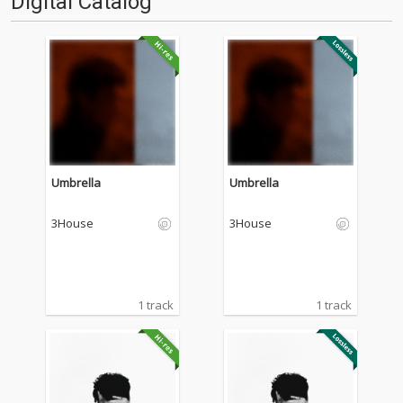
Digital Catalog
しているのに、強烈に印象に残
ク・ラマーといったビッグ・ア
ってしまいました。…
ーティストもラヴ・コ…
Umbrella
Umbrella
3House
3House
1 track
1 track