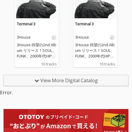
Terminal 3
Terminal 3
3House
3House
3House 待望の2nd Alb
3House 待望の2nd Alb
um リリース！SOUL、
um リリース！SOUL、
FUNK、2000年代HIPH
FUNK、2000年代HIPH
OP/R&Bなどからイン
OP/R&Bなどからイン
10 tracks
10 tracks
スパイアされた幅広い
スパイアされた幅広い
楽曲は3House作品で
楽曲は3House作品で
は お馴染みのGooDee
は お馴染みのGooDee
View More Digital Catalog
による全曲プロデュー
による全曲プロデュー
ス。客演にはDexus O
ス。客演にはDexus O
Error.
gawa, Kohjiyaが参加！
gawa, Kohjiyaが参加！