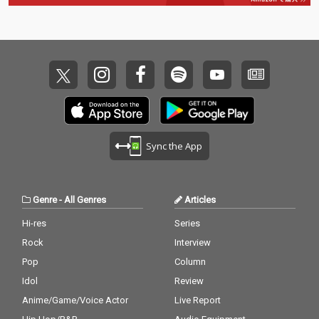
Sync the App
Genre
-
All Genres
Articles
Hi-res
Series
Rock
Interview
Pop
Column
Idol
Review
Anime/Game/Voice Actor
Live Report