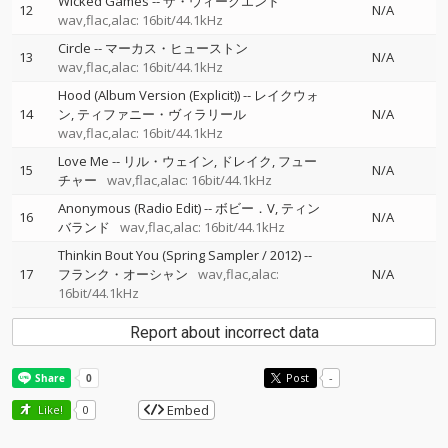
Wicked Games
--
ザ・ウィークエンド
12
N/A
wav,flac,alac: 16bit/44.1kHz
Circle
--
マーカス・ヒューストン
13
N/A
wav,flac,alac: 16bit/44.1kHz
Hood (Album Version (Explicit))
--
レイクウォ
14
ン
ティファニー・ヴィラリール
N/A
wav,flac,alac: 16bit/44.1kHz
Love Me
--
リル・ウェイン
ドレイク
フュー
15
N/A
チャー
wav,flac,alac: 16bit/44.1kHz
Anonymous (Radio Edit)
--
ボビー．V
ティン
16
N/A
バランド
wav,flac,alac: 16bit/44.1kHz
Thinkin Bout You (Spring Sampler / 2012)
--
17
フランク・オーシャン
wav,flac,alac:
N/A
16bit/44.1kHz
Report about incorrect data
Post
-
Embed
Like!
0