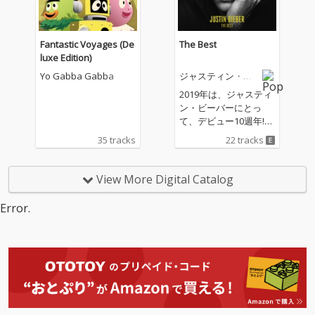
クインシー・ジョーン
ズ、ジム・キャリーな
どが参加。ゲスト陣の
Fantastic Voyages (De
The Best
豪華さはさることなが
luxe Edition)
ら、アルバム収録曲の
Yo Gabba Gabba
ジャスティン・ビ
「Out Of Time」では
ーバー
日本人歌手の亜蘭知子
2019年は、ジャスティ
の「Midnight Pretend
ン・ビーバーにとっ
ers」がサンプリング
て、デビュー10週年!こ
として使用されてい
れまでのジャスティン
35 tracks
22 tracks
る。
のキャリアを総括し
た、音楽ファンにとっ
てはマストバイアイテ
View More Digital Catalog
ムとなる日本独自企画
初のベスト盤!
Error.