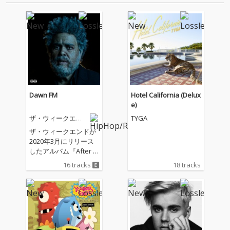
にも書いてもらいま…
山本浩司が…
Dawn FM
Hotel California (Delux
e)
ザ・ウィークエン
TYGA
ド
ザ・ウィークエンドが
2020年3月にリリース
したアルバム『After H
ours』から約2年ぶ
16 tracks
18 tracks
り、５作目となるアル
バム『Dawn FM』をリ
リース。年明けのサプ
ライズリリースとなっ
た今作には、タイラ
ー・ザ・クリエイタ
ー、リル・ウェイン、