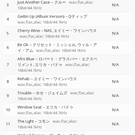
Just Another Case
--
クルー
wav,flac,alac:
3
N/A
16bit/44.1kHz
Gettin Up (Album Version)
--
Qティップ
4
N/A
wav,flac,alac: 16bit/44.1kHz
Cherry Wine
--
NAS
エイミー・ワインハウス
5
N/A
wav,flac,alac: 16bit/44.1kHz
Be Ok
--
クリセット・ミッシェル
ウィル・ア
6
N/A
イ・アム
wav,flac,alac: 16bit/44.1kHz
Afro Blue
--
ロバート・グラスパー・エクスペ
7
リメント
エリカ・バドゥ
wav,flac,alac:
N/A
16bit/44.1kHz
Rehab
--
エイミー・ワインハウス
8
N/A
wav,flac,alac: 16bit/44.1kHz
Trouble
--
ホセ・ジェイムズ
wav,flac,alac:
9
N/A
16bit/44.1kHz
Window Seat
--
エリカ・バドゥ
10
N/A
wav,flac,alac: 16bit/44.1kHz
The Light
--
コモン
wav,flac,alac:
11
N/A
16bit/44.1kHz