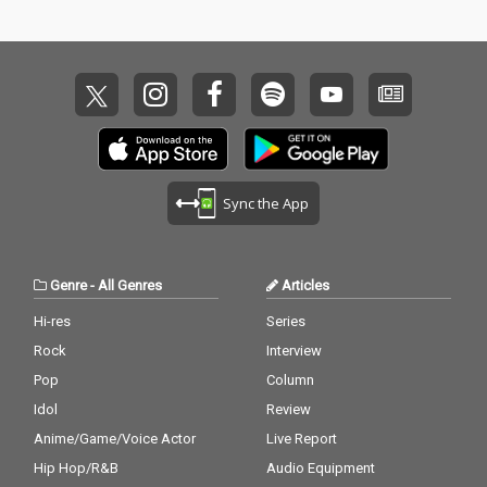
Sync the App
Genre
-
All Genres
Articles
Hi-res
Series
Rock
Interview
Pop
Column
Idol
Review
Anime/Game/Voice Actor
Live Report
Hip Hop/R&B
Audio Equipment