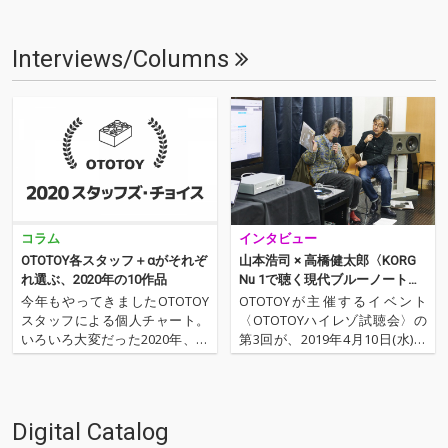
Interviews/Columns
コラム
インタビュー
OTOTOY各スタッフ＋αがそれぞ
山本浩司 × 高橋健太郎〈KORG
れ選ぶ、2020年の10作品
Nu 1で聴く現代ブルーノートの
名盤セレクション〉
今年もやってきましたOTOTOY
OTOTOYが主催するイベント
スタッフによる個人チャート。
〈OTOTOYハイレゾ試聴会〉の
いろいろ大変だった2020年、な
第3回が、2019年4月10日(水)に
にを聴いてOTOTOYを作ってい
行われた。メインMCに音楽評論
たのか？ 今年は新人、梶野に加
家 / オーディオ評論家である高
えてインターン、そしてコント
橋健太郎、今回はゲストに『ス
リビューター枠としていろいろ
テレオ・サウンド』誌などで健
Digital Catalog
と関わっているライター陣の方
筆を振るうオーディオ評論家、