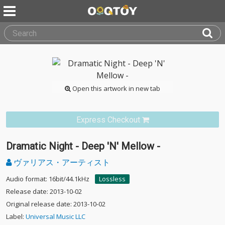
Open this artwork in new tab
Express Checkout
Dramatic Night - Deep 'N' Mellow -
ヴァリアス・アーティスト
Audio format: 16bit/44.1kHz
Lossless
Release date: 2013-10-02
Original release date: 2013-10-02
Label:
Universal Music LLC