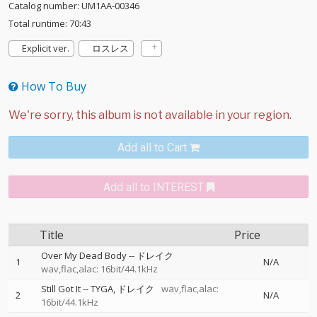
Catalog number: UM1AA-00346
Total runtime: 70:43
Explicit ver.
ロスレス
How To Buy
Add all to Cart
Add all to INTEREST
Title
Price
Over My Dead Body
--
ドレイク
1
N/A
wav,flac,alac: 16bit/44.1kHz
Still Got It
--
TYGA
ドレイク
wav,flac,alac:
2
N/A
16bit/44.1kHz