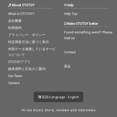
About OTOTOY
Help
What is OTOTOY?
Help Top
会社概要
Make OTOTOY better
利用規約
Found something weird? Please
プライバシー・ポリシー
mail us
特定商取引法に基づく表示
外部データ連携しているサービ
Contact
スについて
OTOTOYアプリ
退会
媒体資料と広告のご案内
Our Team
Careers
言語/Language - English
Hi-res music store, reviews and interviews