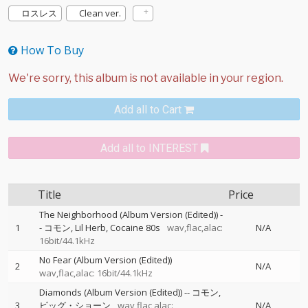
ロスレス
Clean ver.
How To Buy
Add all to Cart
Add all to INTEREST
Title
Price
The Neighborhood (Album Version (Edited))
-
1
-
コモン
Lil Herb
Cocaine 80s
wav,flac,alac:
N/A
16bit/44.1kHz
No Fear (Album Version (Edited))
2
N/A
wav,flac,alac: 16bit/44.1kHz
Diamonds (Album Version (Edited))
--
コモン
3
ビッグ・ショーン
wav,flac,alac:
N/A