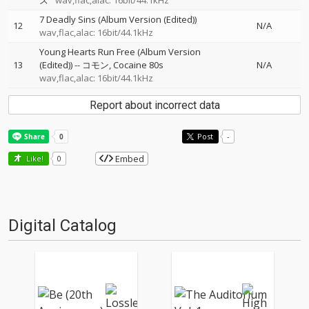
ズ
wav,flac,alac: 16bit/44.1kHz
7 Deadly Sins (Album Version (Edited))
12
N/A
wav,flac,alac: 16bit/44.1kHz
Young Hearts Run Free (Album Version
13
(Edited))
--
コモン
Cocaine 80s
N/A
wav,flac,alac: 16bit/44.1kHz
Report about incorrect data
Post
-
Embed
Like!
0
Digital Catalog