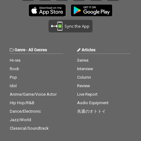
Sync the App
Genre
-
All Genres
Articles
Hi-res
Series
Rock
Interview
Pop
Column
Idol
Review
Anime/Game/Voice Actor
Live Report
Hip Hop/R&B
Audio Equipment
Dance/Electronic
先週のオトトイ
Jazz/World
Classical/Soundtrack