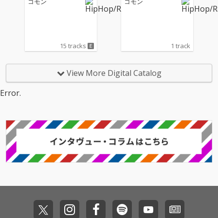
コモン
コモン
15 tracks
1 track
View More Digital Catalog
Error.