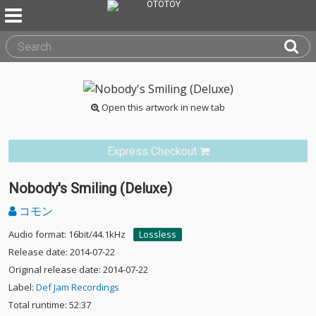
Open this artwork in new tab
Express Checkout
Nobody's Smiling (Deluxe)
コモン
Audio format: 16bit/44.1kHz
Lossless
Release date: 2014-07-22
Original release date: 2014-07-22
Label:
Def Jam Recordings
Total runtime: 52:37