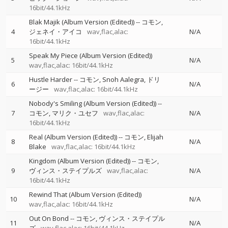
16bit/44.1kHz
Blak Majik (Album Version (Edited))
--
コモン
4
ジェネイ・アイコ
wav,flac,alac:
N/A
16bit/44.1kHz
Speak My Piece (Album Version (Edited))
5
N/A
wav,flac,alac: 16bit/44.1kHz
Hustle Harder
--
コモン
Snoh Aalegra
ドリ
6
N/A
ージー
wav,flac,alac: 16bit/44.1kHz
Nobody's Smiling (Album Version (Edited))
--
7
コモン
マリク・ユセフ
wav,flac,alac:
N/A
16bit/44.1kHz
Real (Album Version (Edited))
--
コモン
Elijah
8
N/A
Blake
wav,flac,alac: 16bit/44.1kHz
Kingdom (Album Version (Edited))
--
コモン
9
ヴィンス・ステイプルズ
wav,flac,alac:
N/A
16bit/44.1kHz
Rewind That (Album Version (Edited))
10
N/A
wav,flac,alac: 16bit/44.1kHz
Out On Bond
--
コモン
ヴィンス・ステイプル
11
N/A