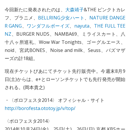
今回新たに発表されたのは、
大森靖子
&THE ピンクトカレ
フ、プラニメ、
BELLRING少女ハート
、
NATURE DANGE
R GANG
、
ワンダフルボーイズ
、
nayuta
、
THE FULL TEE
NZ
、BURGER NUDS、NAMBA69、ミライスカート、八
十八ヶ所巡礼、Wow War Tonights、ゴーグルエース、
noid、宮武BONES、Noise and milk、Seuss、バズマザ
ーズの計18組。
現在チケットぴあにてチケット先行販売中。今週末8月9
日(土)からは、e+とローソンチケットでも先行発売が開始
される。(岡本貴之)
・〈ボロフェスタ2014〉 オフィシャル・サイト
http://borofesta.ototoy.jp/v/top/
〈ボロフェスタ2014〉
2014年10月24日(金)、25日(土)、26日(日)
京都 KBSホー