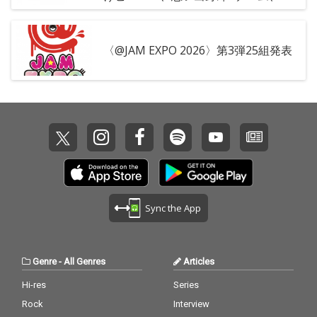
bercedes menz、奇妙礼太郎BAND、
TENDOUJI、yaginiwaら26組
〈@JAM EXPO 2026〉第3弾25組発表
Sync the App
Genre
-
All Genres
Articles
Hi-res
Series
Rock
Interview