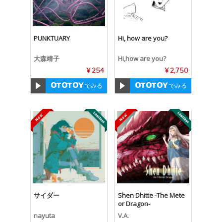
PUNKTUARY
Hi, how are you?
大森靖子
Hi,how are you?
¥ 254
¥ 2,750
でみる
でみる
サイダー
Shen Dhitte -The Mete
or Dragon-
nayuta
V.A.