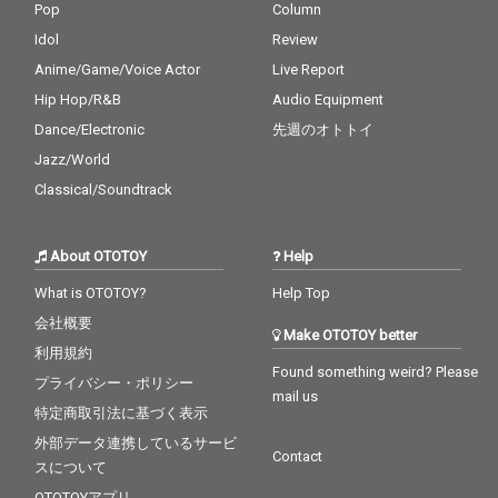
Pop
Column
Idol
Review
Anime/Game/Voice Actor
Live Report
Hip Hop/R&B
Audio Equipment
Dance/Electronic
先週のオトトイ
Jazz/World
Classical/Soundtrack
About OTOTOY
Help
What is OTOTOY?
Help Top
会社概要
Make OTOTOY better
利用規約
Found something weird? Please
プライバシー・ポリシー
mail us
特定商取引法に基づく表示
外部データ連携しているサービ
Contact
スについて
OTOTOYアプリ