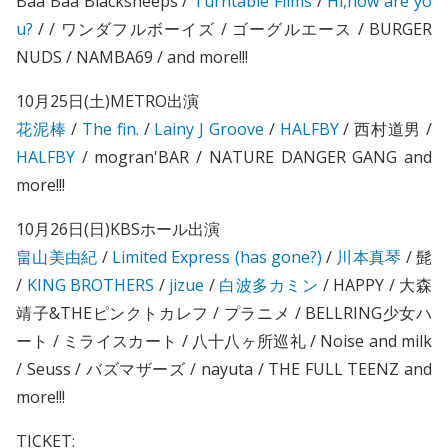
Baa Baa Blacksheeps /
Turntable Films
/
Hi,how are yo
u?
/ / ワンダフルボーイズ / ゴーグルエース / BURGER
NUDS / NAMBA69 / and more!!!
10月25日(土)METRO出演
花泥棒
/
The fin.
/
Lainy J Groove
/
HALFBY
/ 西村道男 /
HALFBY
/ mogran'BAR / NATURE DANGER GANG and
more!!!
10月26日(日)KBSホール出演
畠山美由紀
/
Limited Express (has gone?)
/
川本真琴
/ 髭
/
KING BROTHERS
/
jizue
/
白波多カミン
/ HAPPY / 大森
靖子&THEピンクトカレフ / プラニメ / BELLRING少女ハ
ート / ミライスカート / 八十八ヶ所巡礼 / Noise and milk
/ Seuss / バズマザーズ / nayuta / THE FULL TEENZ and
more!!!
TICKET: