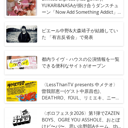
YUKARI&NASAが掛け合うダンスチュ
ーン「Now Add Something Addict」
リリース
ピエール中野&大森靖子が結婚してい
た 「有吉反省会」で発表
都内ライヴ・ハウスの公演情報を一覧
できる便利なサイトがオープン
〈LessThanTV presents 中メテオ〉
曽我部恵一(ゲスト中原昌也)、
DEATHRO、fOUL、リミエキ、ニーハ
オ!!!!ら出演者全34組を一挙発表
〈ボロフェスタ2026〉第1弾でZAZEN
BOYS、OGRE YOU ASSHOLE、おとぼ
けビ〜バ〜、思い出野郎Aチーム、the