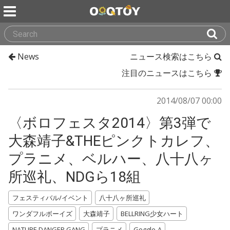
News
ニュース検索はこちら
注目のニュースはこちら
2014/08/07 00:00
〈ボロフェスタ2014〉第3弾で
大森靖子&THEピンクトカレフ、
プラニメ、ベルハー、八十八ヶ
所巡礼、NDGら18組
フェスティバル/イベント
八十八ヶ所巡礼
ワンダフルボーイズ
大森靖子
BELLRING少女ハート
NATURE DANGER GANG
プラニメ
Goggle-A