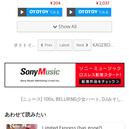
¥ 204
¥ 2,037
でみる
でみる
Show All
オトトイの学校『クラ...
KAGERO白水悠、...
Prev
Latest
Next
[ニュース] 100s, BELLRING少女ハート, DJみそしるとMCごはん, DJみそしるとMCごはんwith矢舟テツロー・トリオ, HALFBY, Hi,how are you?, Homecomings, KING BROTHERS, Lainy J Groove, Limited Express (has gone?), NATURE DANGER GANG, THE FULL TEENZ, The fin., Turntable Films, jizue, nayuta, ゆーきゃん, トーマ×DJみそしるとMCごはん, メシアと人人, ワンダフルボーイズ, 中村一義, 大森靖子, 天才バンド, 安藤裕子とDJみそしるとMCごはん, 川本真琴, 川本真琴 and 幽霊, 川本真琴 feat. Tiger Fake Fur, 川本真琴withゴロニャンず, 畠山美由紀, 白波多カミン, 花泥棒
あわせて読みたい
Limited Express (has gone?)、