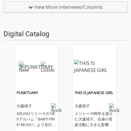
ターム）を中心に9枚（＋α）の
レーションに特化した作品に。
作品を厳選し、紹介するコーナ
人気のシングル曲、fox capture
View More Interviews/Columns
ーです（ときに旧譜も）。今回
planをゲストに迎えた「ドグ
は高岡洋詞による9枚。エッジ
マ・マグマ」、DAOKOが共…
の効いたアイドル、S…
Digital Catalog
PUNKTUARY
THIS IS JAPANESE GIRL
大森靖子
大森靖子
8月26日リリースの10t
メジャー10周年を迎え
hアルバム『BABY! PIN
た大森靖子。自身の音
K! MUSIC!』より先行シ
楽活動に大きな影響を
ングル
与えた人物であるつん