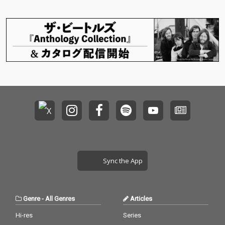
仕上がっている。
向井秀徳 提供楽曲「桃
色団地」など全14曲を
収録したフルアルバム
「THIS IS JAPANESE GI
RL」をデビュー日であ
る9月18日にリリー
ス。「幸内炎」はこの
アルバムを引っ提げ11
月から開催が決定して
いるツアーを共にする
四天王バンドでレコー
ディングされた楽曲。
リズムが心地良いバン
ドサウンドでありなが
らも大森靖子の描くか
わいらしいポップでキ
ャッチーなナンバーに
Sync the App
仕上がっている。
Genre
-
All Genres
Articles
Hi-res
Series