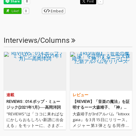
Post
-
Embed
Like!
0
Interviews/Columns
連載
レビュー
REVIEWS : 014 ポップ・ミュー
【REVIEW】「音楽の魔法」を証
ジック(2021年1月)──高岡洋詞
明するーー大森靖子、「神」を
テーマにした新アルバムをリリ
"REVIEWS"は「ココに来ればな
大森靖子が3rdアルバム『kitixxx
ース
にかしらおもしろい新譜に出会
gaia』を3月15日にリリース。
える」をモットーに、さまざま
メジャー第3弾となる同作は
な書き手が新譜（基本2～3ヶ月
様々なアーティストとのコラボ