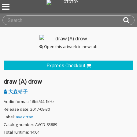
Open this artwork in new tab
Express Checkout
draw (A) drow
大森靖子
Audio format: 16bit/44.1kHz
Release date: 2017-08-30
Label:
avex trax
Catalog number: AVCD-83889
Total runtime: 14:04