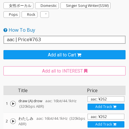
女性ボーカル
Domestic
Singer Song Writer(SSW)
Pops
Rock
How To Buy
Add all to Cart
Add all to INTEREST
Title
Price
draw (A) drow
aac: 16bit/44.1kHz
1
(320kbps ABR)
Add Track
わたしみ
aac: 16bit/44.1kHz
(320kbps
2
ABR)
Add Track