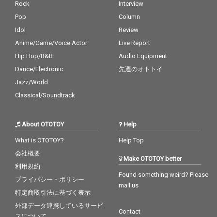
Rock
Interview
Pop
Column
Idol
Review
Anime/Game/Voice Actor
Live Report
Hip Hop/R&B
Audio Equipment
Dance/Electronic
先週のオトトイ
Jazz/World
Classical/Soundtrack
About OTOTOY
Help
What is OTOTOY?
Help Top
会社概要
Make OTOTOY better
利用規約
Found something weird? Please
プライバシー・ポリシー
mail us
特定商取引法に基づく表示
外部データ連携しているサービ
Contact
スについて