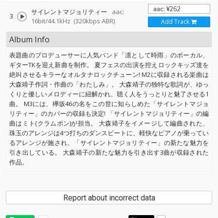
サイレントマジョリティー
aac:
3
16bit/44.1kHz
(320kbps ABR)
Add Track
Album Info
表題曲のプロデューサーに人気バンド「凛として時雨」のボーカル、
ギターTKを迎え新曲を制作。 夏フェスの出演を控えロックキッズ達を
絶叫させるキラーなオルタナロックチューン! M2に収録される楽曲は
大森靖子作詞・作曲の「わたしみ」。 大森靖子の独特な歌詞が、ゆっ
くりと優しいメロディーに紐解かれ、聴く人をうっとりと魅了させる1
曲。 M3には、欅坂46の名をこの世に知らしめた「サイレントマジョ
リティー」のカバーの収録も決定! 「サイレントマジョリティー」の編
曲はミト(クラムボン)が担当。 大森靖子をイメージして編曲された、
珠玉のアレンジは4つ打ちのダンスビートに、軽快なピアノが乗ってい
るアレンジが施され、「サイレントマジョリティー」の新たな魅力を
引き出している。 大森靖子の新たな魅力を引き出す3曲が収録された
作品。
Report about incorrect data