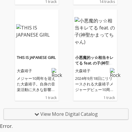
1 track
14 tracks
く♂との共作楽曲「ミ
ス・フォーチュン ラ
ブ」、盟友・の子（神
聖かまってちゃん）と
の共作楽曲「小悪魔的
ッ☆相当キレてる」、
向井秀徳 提供楽曲「桃
色団地」など全14曲を
収録したフルアルバム
「THIS IS JAPANESE GI
THIS IS JAPANESE GIRL
小悪魔的ッ☆相当キレ
RL」をデビュー日であ
てる feat. の子(神聖か
る9月18日にリリー
まってちゃん)
大森靖子
大森靖子
ス。「幸内炎」はこの
アルバムを引っ提げ11
メジャー10周年を迎え
2024年9月18日にリリ
月から開催が決定して
た大森靖子。自身の音
ースされる大森靖子メ
いるツアーを共にする
楽活動に大きな影響を
ジャーデビュー10周年
四天王バンドでレコー
与えた人物であるつん
記念アルバム「THIS IS
1 track
1 track
ディングされた楽曲。
く♂との共作楽曲「ミ
JAPANESE GIRL」に収
リズムが心地良いバン
ス・フォーチュン ラ
録される新曲からの子
ドサウンドでありなが
ブ」、盟友・の子（神
（神聖かまってちゃ
View More Digital Catalog
らも大森靖子の描くか
聖かまってちゃん）と
ん）との共作楽曲。
わいらしいポップでキ
の共作楽曲「小悪魔的
Error.
ャッチーなナンバーに
ッ☆相当キレてる」、