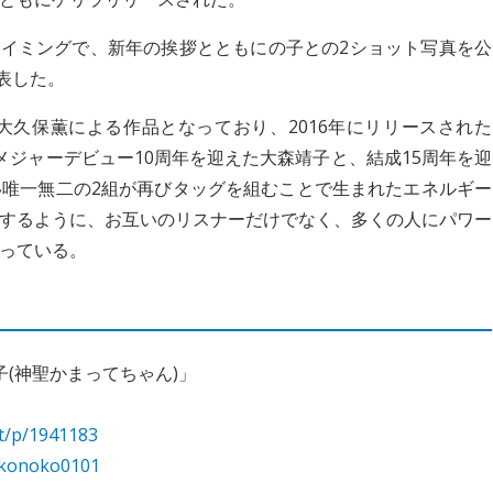
迎えたタイミングで、新年の挨拶とともにの子との2ショット写真を公
表した。
久保薫による作品となっており、2016年にリリースされた
メジャーデビュー10周年を迎えた⼤森靖⼦と、結成15周年を迎
唯⼀無⼆の2組が再びタッグを組むことで⽣まれたエネルギー
するように、お互いのリスナーだけでなく、多くの⼈にパワー
っている。
の子(神聖かまってちゃん)」
lt/p/1941183
eikonoko0101