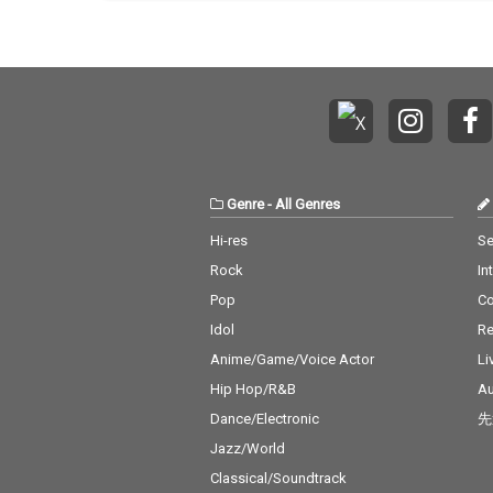
Helsinki Lambda Clubら14組
Genre
-
All Genres
Hi-res
Se
Rock
In
Pop
C
Idol
Re
Anime/Game/Voice Actor
Li
Hip Hop/R&B
Au
Dance/Electronic
先
Jazz/World
Classical/Soundtrack