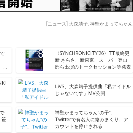
[ニュース] 大森靖子, 神聖かまってちゃん
弾で
〈SYNCHRONICITY’26〉TT最終更
新 さらさ、新東京、スーパー登山
v、新
部ら出演のトークセッション等発表
ク。ら
K!
LiVS、大森靖子提供曲「私アイドル
じゃないです」MV公開
弾で
神聖かまってちゃん“の子”、
、笹
Twitterで有名人に絡みまくり、ア
カウントを停止される