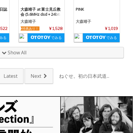
年日誌
大森靖子 at 富士見丘教
PINK
会 (5.6MHz dsd + 24bit/
48kHz)
大森靖子
大森靖子
 522
特典あり！
¥ 1,528
¥ 1,019
みる
でみる
でみる
Show All
Latest
Next
ねぐせ。初の日本武道...