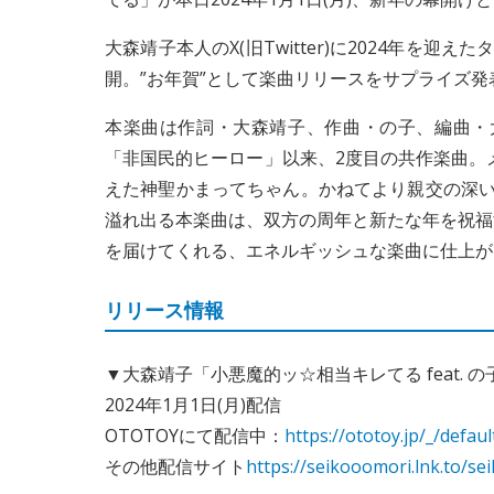
大森靖子本人のX(旧Twitter)に2024年を
開。”お年賀”として楽曲リリースをサプライズ発
本楽曲は作詞・大森靖子、作曲・の子、編曲・大
「非国民的ヒーロー」以来、2度目の共作楽曲。
えた神聖かまってちゃん。かねてより親交の深い
溢れ出る本楽曲は、双⽅の周年と新たな年を祝福
を届けてくれる、エネルギッシュな楽曲に仕上が
リリース情報
▼大森靖子「小悪魔的ッ☆相当キレてる feat. 
2024年1月1日(月)配信
OTOTOYにて配信中：
https://ototoy.jp/_/defau
その他配信サイト
https://seikooomori.lnk.to/s