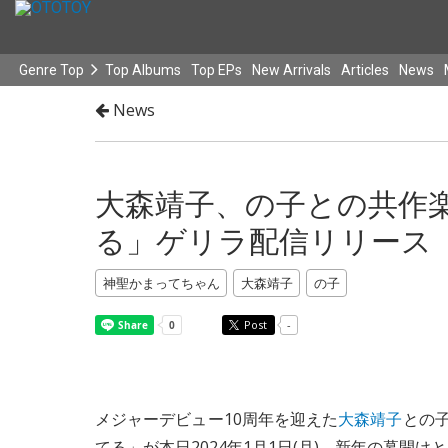
Genre Top
Top Albums
Top EPs
New Arrivals
Articles
News
News
大森靖子、の子との共作
る」ゲリラ配信リリース
神聖かまってちゃん
大森靖子
の子
Post
-
メジャーデビュー10周年を迎えた
大森靖子
との子
てる」が本日2024年1月1日(月)、新年の幕開