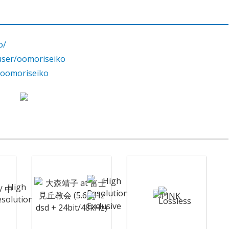
o/
user/oomoriseiko
m/oomoriseiko