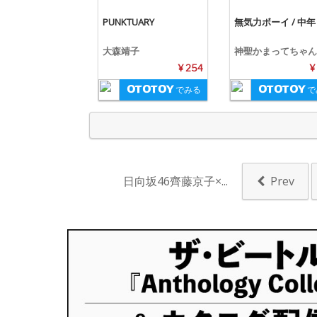
PUNKTUARY
無気力ボーイ / 中
大森靖子
神聖かまってちゃん
¥ 254
¥
でみる
で
日向坂46齊藤京子×...
Prev