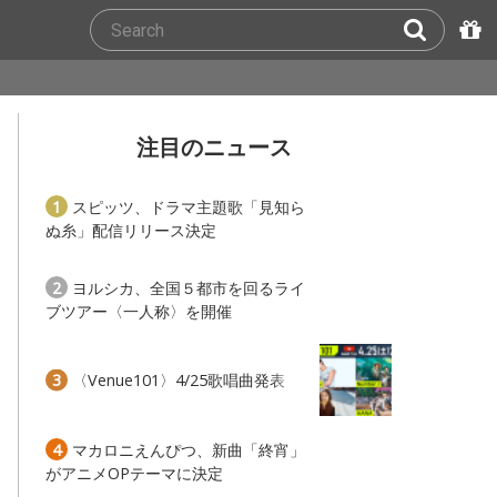
注目のニュース
1
スピッツ、ドラマ主題歌「見知ら
ぬ糸」配信リリース決定
2
ヨルシカ、全国５都市を回るライ
ブツアー〈一人称〉を開催
3
〈Venue101〉4/25歌唱曲発表
4
マカロニえんぴつ、新曲「終宵」
がアニメOPテーマに決定