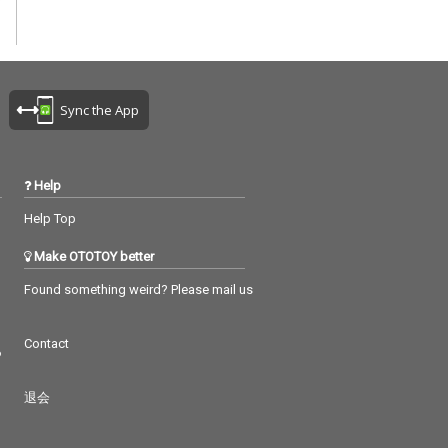
Sync the App
Help
Help Top
Make OTOTOY better
Found something weird? Please mail us
Contact
つ
退会