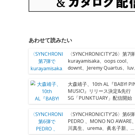
あわせて読みたい
〈SYNCHRONICITY’26〉第7
kurayamisaka、oops cool、
downt、Jeremy Quartus、lu
東京、ExWHYZ、bacho、ハ
22組決定
大森靖子、10th AL『BABY! PIN
MUSIC!』リリース決定&先行
SG「PUNKTUARY」配信開始
〈SYNCHRONICITY’26〉第6
PEDRO 、MONO NO AWARE
川真生、urema、眞名子新、