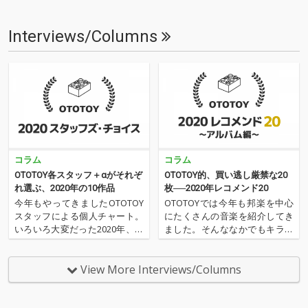
Interviews/Columns
コラム
コラム
OTOTOY各スタッフ＋αがそれぞ
OTOTOY的、買い逃し厳禁な20
れ選ぶ、2020年の10作品
枚──2020年レコメンド20
今年もやってきましたOTOTOY
OTOTOYでは今年も邦楽を中心
スタッフによる個人チャート。
にたくさんの音楽を紹介してき
いろいろ大変だった2020年、な
ました。そんななかでもキラリ
にを聴いてOTOTOYを作ってい
と光ったアルバムたちを20枚を
たのか？ 今年は新人、梶野に加
レコメンドいたします。まさに
えてインターン、そしてコント
買い逃し厳禁な20枚、2020年の
View More Interviews/Columns
リビューター枠としていろいろ
作品たちをこちらでお届けいた
と関わっているライター陣の方
します。 ''OTOTOYレコメンド2
にも書いてもらいま…
020 …