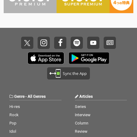
Sync the App
Genre
-
All Genres
Articles
Hi-res
Series
Rock
Interview
Pop
Column
Idol
Review