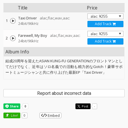
Title
Price
Taxi Driver
alac,flac,wav,aac:
1
24bit/96kHz
Add Track
Farewell, My Boy
alac,flac,wav,aac:
2
24bit/96kHz
Add Track
Album Info
結成20周年を迎えたASIAN KUNG-FU GENERATIONのフロントマンとし
てだけでなく、近年はソロ名義での活動も精力的なGotch！豪華サポ
ートミュージシャンと共に作り上げた最新EP「Taxi Driver」
Report about incorrect data
Post
-
Embed
Like!
0