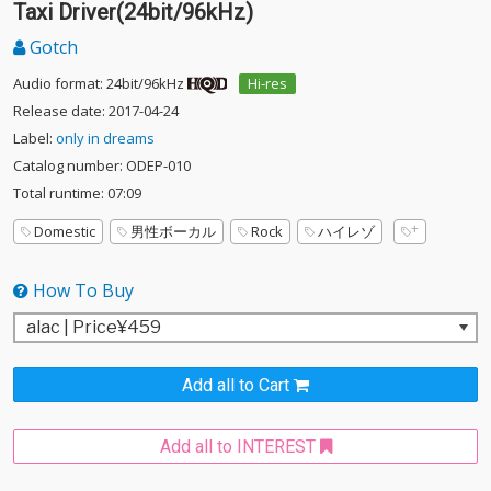
Taxi Driver(24bit/96kHz)
Gotch
Audio format: 24bit/96kHz
Hi-res
Release date: 2017-04-24
Label:
only in dreams
Catalog number: ODEP-010
Total runtime: 07:09
Domestic
男性ボーカル
Rock
ハイレゾ
How To Buy
Add all to Cart
Add all to INTEREST