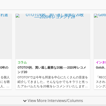
IONの
冴えわ
セム！
コラム
インタ
20年の
OTOTOY的、買い逃し厳禁な20枚──2020年レコメ
Got
ンド20
よる個人
OTOTOYでは今年も邦楽を中心にたくさんの音楽を
「REC
なにを聴
紹介してきました。そんななかでもキラリと光っ
スされ
新人、梶
たアルバムたちを20枚をレコメンドいたします。
シングル
ビュータ
まさに買い逃し厳禁な20枚、2020年の作品たちを
うに、
ター陣の
こちらでお届けいたします。 ''OTOTOYレコメンド
から、R
2020 …
View More Interviews/Columns