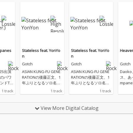
apanes
Stateless feat. YonYo
Stateless feat. YonYo
Heave
n
n
Gotch
Gotch
Gotch
025出演
ASIAN KUNG-FU GENE
ASIAN KUNG-FU GENE
Daok
のパワ
RATIONの後藤正文、1
RATIONの後藤正文、1
ス、あ
ンドTh
年ぶりとなるソロ名義
年ぶりとなるソロ名義
mpan
a-Mas
の新曲「Stateless fea
の新曲「Stateless fea
ムとの
1 track
1 track
1 track
カバ
t. YonYon」をリリース
t. YonYon」をリリース
してい
に誇る
Hip Ho
View More Digital Catalog
ls」
グルスキル
Conn
AN KU