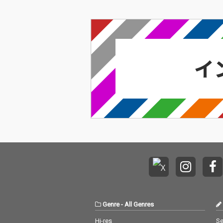
Genre
-
All Genres
Hi-res
Se