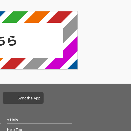
Sync the App
Help
Help Top