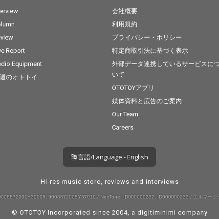
terview
会社概要
olumn
利用規約
view
プライバシー・ポリシー
ve Report
特定商取引法に基づく表示
dio Equipment
外部データ連携しているサービスに
いて
週のオトトイ
OTOTOYアプリ
媒体資料と広告のご案内
Our Team
Careers
言語/Language - English
Hi-res music store, reviews and interviews
008872001Y30005, 9008872005Y37019 / NexTone: ID000000232, ID000000233 / エルマーク:
© OTOTOY Incorporated since 2004, a
digitiminimi
company