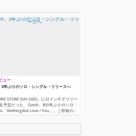
Gotchのラップが
IONのGotchのラップが
たるメロウアン
冴えわたるメロウアン
セム！
ビュー
ch、3年ぶりのソロ・シングル・リリースへ
ORD STORE DAY 2020」に12インチでリリー
る予定だった、Gotch、約3年ぶりのソロ・
「Nothing But Love / You」。ご存知のよ
新型コロナウィルス感染拡大防止への配慮
SD自体が6月20日…