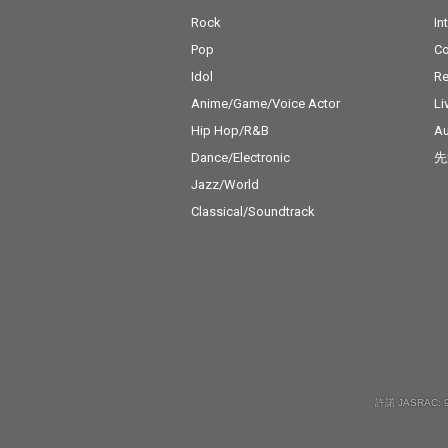
Rock
In
Pop
C
Idol
Re
Anime/Game/Voice Actor
Li
Hip Hop/R&B
Au
Dance/Electronic
先
Jazz/World
Classical/Soundtrack
許諾 JASRAC: 9