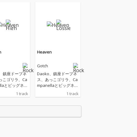
n
Heaven
Gotch
o、鎮座ドープネ
Daoko、鎮座ドープネ
っこゴリラ、Ca
ス、あっこゴリラ、Ca
ellaとビッグネー
mpanellaとビッグネー
コラボ曲を連発
ムとのコラボ曲を連発
1 track
1 track
る、日本が世界
している、日本が世界
オルタナティブ
に誇るオルタナティブ
pバンド「skillkil
Hip Hopバンド「skillkil
のベーシスト、ス
ls」のベーシスト、ス
 a.k.a. Guru
グルスキル a.k.a. Guru
ectの新曲は、ASI
Connectの新曲は、ASI
NG-FU GENERAT
AN KUNG-FU GENERAT