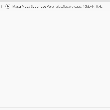
1
Masa-Masa (Japanese Ver.)
alac,flac,wav,aac: 16bit/44.1kHz