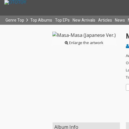
Genre Top
Top Albums
Top EPs
New Arrivals
Articles
News
Enlarge the artwork
A
O
L
T
Album Info