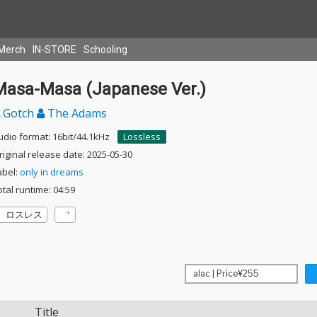
Merch
IN-STORE
Schooling
Masa-Masa (Japanese Ver.)
Gotch
The Adams
udio format: 16bit/44.1kHz
Lossless
riginal release date: 2025-05-30
abel:
only in dreams
otal runtime: 04:59
ロスレス
Title