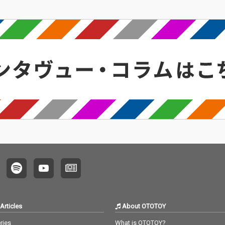
Articles
About OTOTOY
ries
What is OTOTOY?