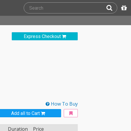
Express Checkout
How To Buy
Add all to Cart
Duration
Price