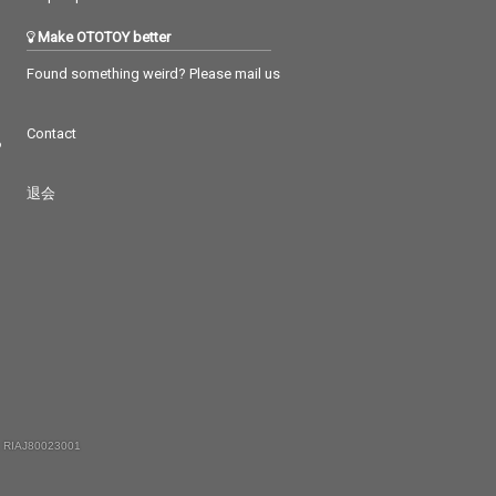
Make OTOTOY better
Found something weird? Please mail us
Contact
つ
退会
 RIAJ80023001