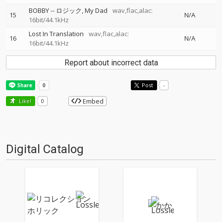
BOBBY
--
ロジック
My Dad
wav,flac,alac:
15
N/A
16bit/44.1kHz
Lost In Translation
wav,flac,alac:
16
N/A
16bit/44.1kHz
Report about incorrect data
Post
-
Embed
Like!
0
Digital Catalog