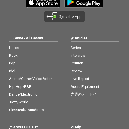
Sync the App
Genre
-
All Genres
Articles
Hi-res
Series
Rock
Interview
Pop
Column
Idol
Review
Anime/Game/Voice Actor
Live Report
Hip Hop/R&B
Audio Equipment
Dance/Electronic
先週のオトトイ
Jazz/World
Classical/Soundtrack
About OTOTOY
Help