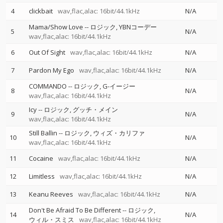
4
clickbait
wav,flac,alac: 16bit/44.1kHz
N/A
Mama/Show Love
--
ロジック
YBNコーデー
5
N/A
wav,flac,alac: 16bit/44.1kHz
6
Out Of Sight
wav,flac,alac: 16bit/44.1kHz
N/A
7
Pardon My Ego
wav,flac,alac: 16bit/44.1kHz
N/A
COMMANDO
--
ロジック
G-イージー
8
N/A
wav,flac,alac: 16bit/44.1kHz
Icy
--
ロジック
グッチ・メイン
9
N/A
wav,flac,alac: 16bit/44.1kHz
Still Ballin
--
ロジック
ウィズ・カリファ
10
N/A
wav,flac,alac: 16bit/44.1kHz
11
Cocaine
wav,flac,alac: 16bit/44.1kHz
N/A
12
Limitless
wav,flac,alac: 16bit/44.1kHz
N/A
13
Keanu Reeves
wav,flac,alac: 16bit/44.1kHz
N/A
Don't Be Afraid To Be Different
--
ロジック
14
N/A
ウィル・スミス
wav,flac,alac: 16bit/44.1kHz