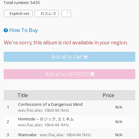
Total runtime: 54:55
Explicit ver.
ロスレス
How To Buy
Add all to Cart
Add all to INTEREST
Title
Price
Confessions of a Dangerous Mind
1
N/A
wav,flac,alac: 16bit/44.1kHz
Homicide
--
ロジック
エミネム
2
N/A
wav,flac,alac: 16bit/44.1kHz
3
Wannabe
wav,flac,alac: 16bit/44.1kHz
N/A