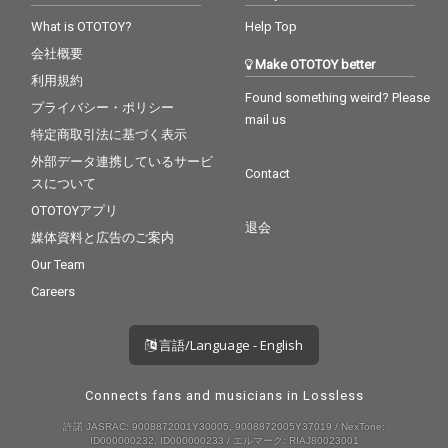
What is OTOTOY?
Help Top
会社概要
Make OTOTOY better
利用規約
Found something weird? Please
プライバシー・ポリシー
mail us
特定商取引法に基づく表示
外部データ連携しているサービ
Contact
スについて
OTOTOYアプリ
退会
媒体資料と広告のご案内
Our Team
Careers
言語/Language - English
Connects fans and musicians in Lossless
許諾 JASRAC: 9008872001Y30005, 9008872005Y37019 / NexTone:
ID000000232, ID000000233 / エルマーク: RIAJ80023001