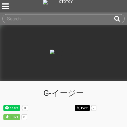
G-イージー
Post
-
0
Like!