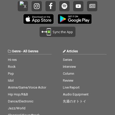
Sync the App
Genre
-
All Genres
Articles
Hi-res
Series
Rock
Interview
Pop
Column
Idol
Review
Anime/Game/Voice Actor
Live Report
Hip Hop/R&B
Audio Equipment
Dance/Electronic
先週のオトトイ
Jazz/World