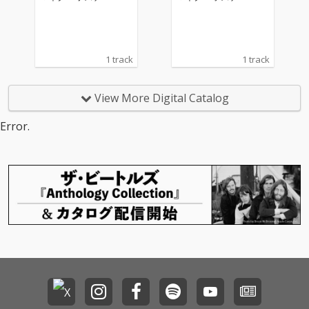
1 track
1 track
View More Digital Catalog
Error.