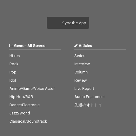
Sync the App
Genre
-
All Genres
Articles
Hi-res
Series
Rock
Interview
Pop
Column
Idol
Review
Anime/Game/Voice Actor
Live Report
Hip Hop/R&B
Audio Equipment
Dance/Electronic
先週のオトトイ
Jazz/World
Classical/Soundtrack