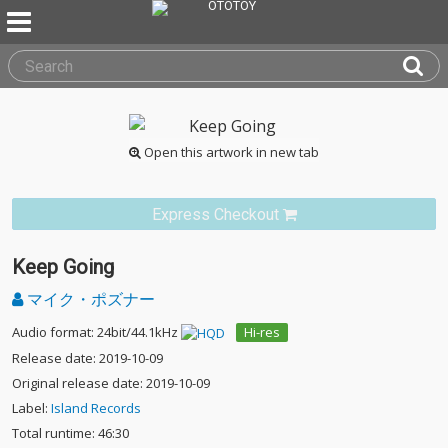
Open this artwork in new tab
Express Checkout
Keep Going
マイク・ポズナー
Audio format: 24bit/44.1kHz
Hi-res
Release date: 2019-10-09
Original release date: 2019-10-09
Label:
Island Records
Total runtime: 46:30