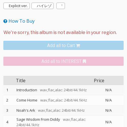
Explicit ver.
ハイレゾ
How To Buy
Add all to Cart
Add all to INTEREST
Title
Price
1
Introduction
wav,flac,alac: 24bit/44.1kHz
N/A
2
Come Home
wav,flac,alac: 24bit/44.1kHz
N/A
3
Noah's Ark
wav,flac,alac: 24bit/44.1kHz
N/A
Sage Wisdom From Diddy
wav,flac,alac:
4
N/A
24bit/44.1kHz