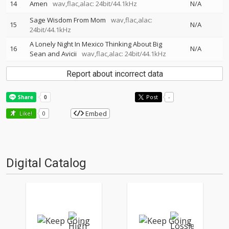
14
Amen
wav,flac,alac: 24bit/44.1kHz
N/A
Sage Wisdom From Mom
wav,flac,alac:
15
N/A
24bit/44.1kHz
A Lonely Night In Mexico Thinking About Big
16
N/A
Sean and Avicii
wav,flac,alac: 24bit/44.1kHz
Report about incorrect data
Post
-
Embed
Like!
0
Digital Catalog