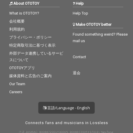
About OTOTOY
Help
What is OTOTOY?
Help Top
会社概要
Make OTOTOY better
利用規約
Found something weird? Please
プライバシー・ポリシー
mail us
特定商取引法に基づく表示
外部データ連携しているサービ
Contact
スについて
OTOTOYアプリ
退会
媒体資料と広告のご案内
Our Team
Careers
言語/Language - English
Connects fans and musicians in Lossless
許諾 JASRAC: 9008872001Y30005, 9008872005Y37019 / NexTone: