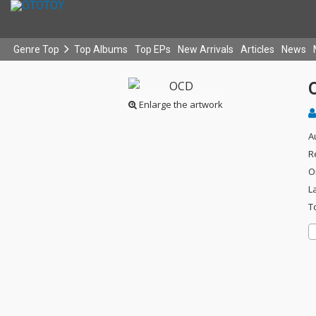
Genre Top
Top Albums
Top EPs
New Arrivals
Articles
News
Enlarge the artwork
A
R
O
L
T