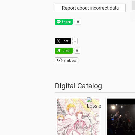
Report about incorrect data
Post
-
Like!
0
Embed
Digital Catalog