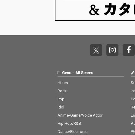
Genre
-
All Genres
Hi-res
Se
Rock
In
Pop
C
Idol
Re
Anime/Game/Voice Actor
Li
Hip Hop/R&B
Au
Dance/Electronic
先