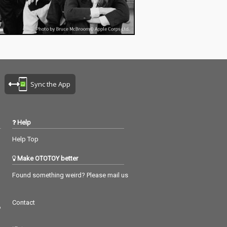
Sync the App
Help
Help Top
Make OTOTOY better
Found something weird? Please mail us
Contact
つ