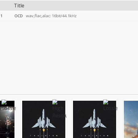
Title
1
OCD
wav,flac,alac: 16bit/44.1kHz