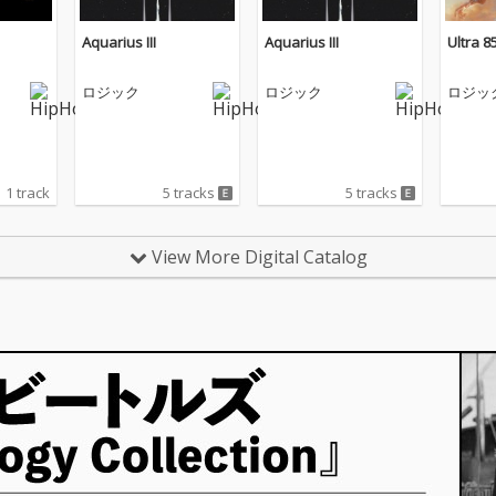
Aquarius III
Aquarius III
Ultra 8
ロジック
ロジック
ロジッ
1 track
5 tracks
5 tracks
View More Digital Catalog