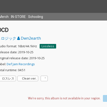
Merch
IN-STORE
Schooling
OCD
ロジック
Dwn2earth
udio format: 16bit/44.1kHz
Lossless
elease date: 2019-10-25
riginal release date: 2019-10-25
abel:
Def Jam Recordings
otal runtime: 04:51
ロスレス
Clean ver.