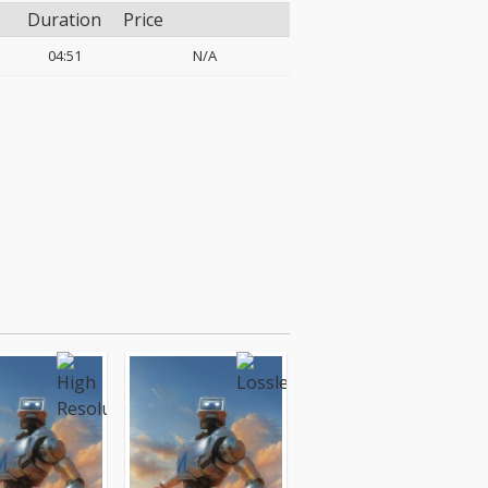
Duration
Price
04:51
N/A