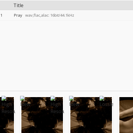
Title
1
Pray
wav,flac,alac: 16bit/44.1kHz