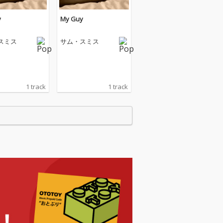
y
My Guy
スミス
サム・スミス
1 track
1 track