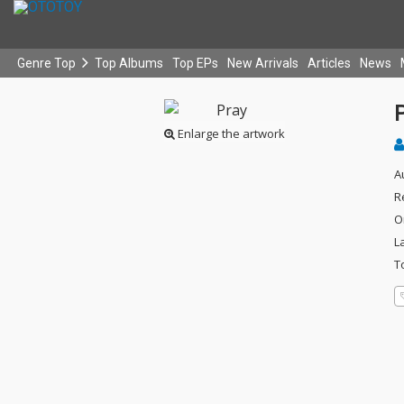
Genre Top
Top Albums
Top EPs
New Arrivals
Articles
News
Enlarge the artwork
A
R
O
L
T