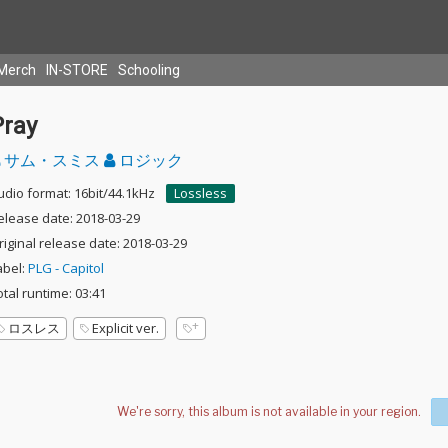
Merch
IN-STORE
Schooling
Pray
サム・スミス
ロジック
udio format: 16bit/44.1kHz
Lossless
elease date: 2018-03-29
riginal release date: 2018-03-29
abel:
PLG - Capitol
otal runtime: 03:41
ロスレス
Explicit ver.