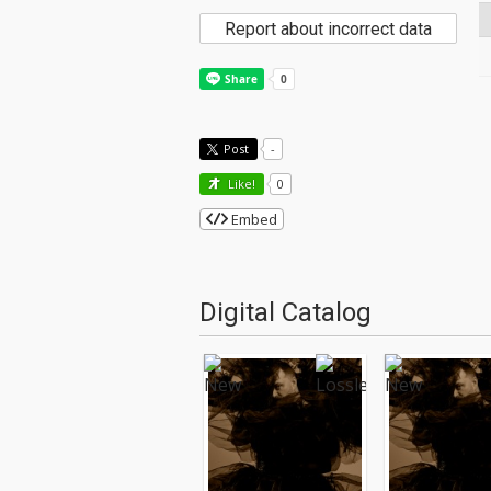
Report about incorrect data
Post
-
Like!
0
Embed
Digital Catalog