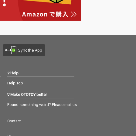
Sync the App
Help
Help Top
Make OTOTOY better
Found something weird? Please mail us
Contact
つ