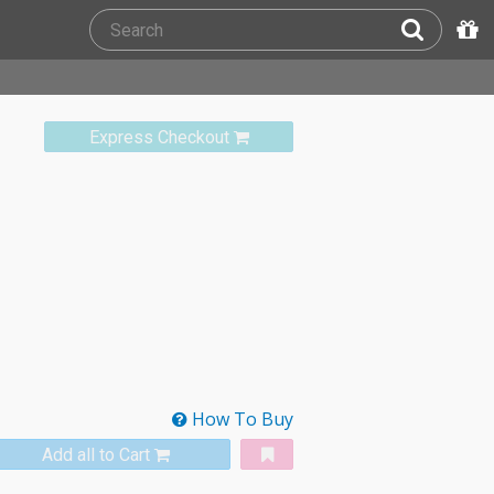
Express Checkout
How To Buy
Add all to Cart