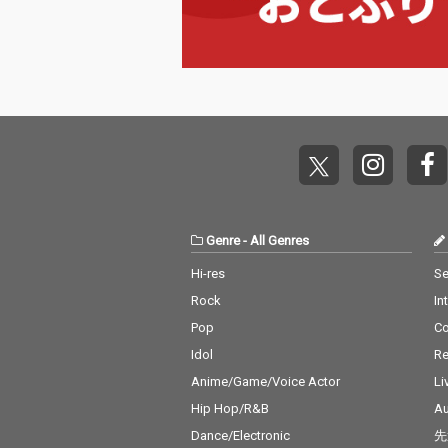
Genre
-
All Genres
Hi-res
Se
Rock
In
Pop
C
Idol
Re
Anime/Game/Voice Actor
Li
Hip Hop/R&B
Au
Dance/Electronic
先