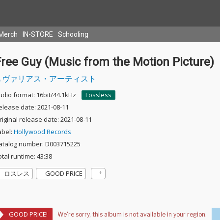
Merch
IN-STORE
Schooling
ree Guy (Music from the Motion Picture)
ヴァリアス・アーティスト
udio format: 16bit/44.1kHz
Lossless
elease date: 2021-08-11
riginal release date: 2021-08-11
abel:
Hollywood Records
atalog number: D003715225
otal runtime: 43:38
ロスレス
GOOD PRICE
GOOD PRICE!