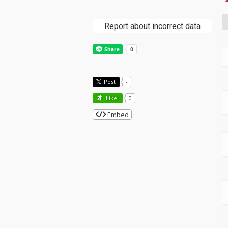
Report about incorrect data
Post
-
Like!
0
Embed