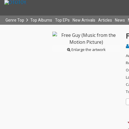
Genre Top
Top Albums
Top EPs
New Arrivals
Articles
News
F
Enlarge the artwork
A
R
O
L
C
T