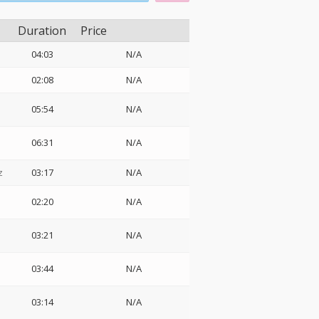
Duration
Price
04:03
N/A
02:08
N/A
05:54
N/A
:
06:31
N/A
z
03:17
N/A
02:20
N/A
03:21
N/A
ト
03:44
N/A
03:14
N/A