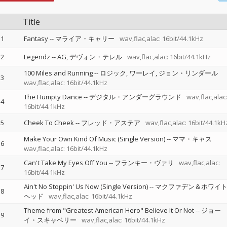
Title
1
Fantasy
--
マライア・キャリー
wav,flac,alac: 16bit/44.1kHz
2
Legendz
--
AG
デヴォン・テレル
wav,flac,alac: 16bit/44.1kHz
100 Miles and Running
--
ロジック
ワーレイ
ジョン・リンダール
3
wav,flac,alac: 16bit/44.1kHz
The Humpty Dance
--
デジタル・アンダーグラウンド
wav,flac,alac
4
16bit/44.1kHz
5
Cheek To Cheek
--
フレッド・アステア
wav,flac,alac: 16bit/44.1kH
Make Your Own Kind Of Music (Single Version)
--
ママ・キャス
6
wav,flac,alac: 16bit/44.1kHz
Can't Take My Eyes Off You
--
フランキー・ヴァリ
wav,flac,alac:
7
16bit/44.1kHz
Ain't No Stoppin' Us Now (Single Version)
--
マクファデン＆ホワイ
8
ヘッド
wav,flac,alac: 16bit/44.1kHz
Theme from "Greatest American Hero" Believe It Or Not
--
ジョー
9
イ・スキャベリー
wav,flac,alac: 16bit/44.1kHz