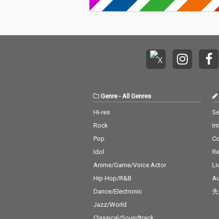
Genre
-
All Genres
Hi-res
Se
Rock
In
Pop
C
Idol
Re
Anime/Game/Voice Actor
Li
Hip Hop/R&B
Au
Dance/Electronic
先
Jazz/World
Classical/Soundtrack