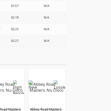
01:57
N/A
02:19
N/A
:
02:23
N/A
02:27
N/A
Road Masters:
Abbey Road Masters: