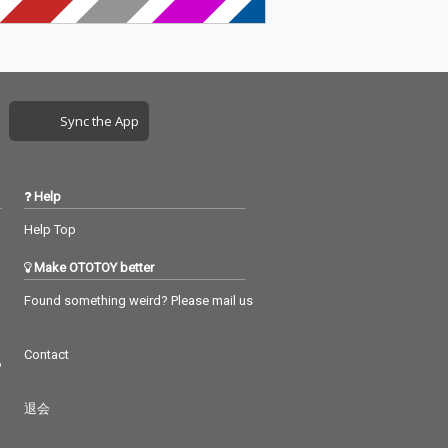
Sync the App
Help
Help Top
Make OTOTOY better
Found something weird? Please mail us
Contact
つ
退会