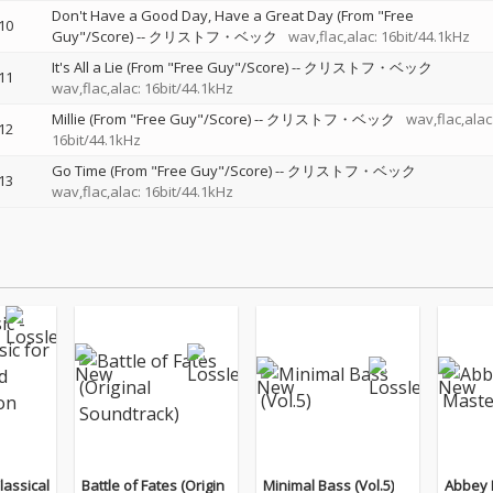
Don't Have a Good Day, Have a Great Day (From "Free
10
Guy"/Score)
--
クリストフ・ベック
wav,flac,alac: 16bit/44.1kHz
It's All a Lie (From "Free Guy"/Score)
--
クリストフ・ベック
11
wav,flac,alac: 16bit/44.1kHz
Millie (From "Free Guy"/Score)
--
クリストフ・ベック
wav,flac,alac
12
16bit/44.1kHz
Go Time (From "Free Guy"/Score)
--
クリストフ・ベック
13
wav,flac,alac: 16bit/44.1kHz
lassical
Battle of Fates (Origin
Minimal Bass (Vol.5)
Abbey 