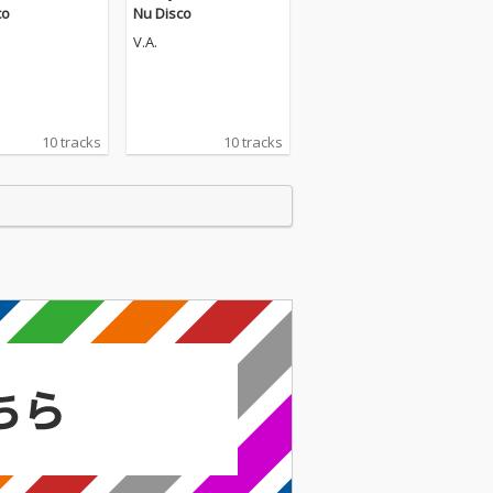
co
Nu Disco
V.A.
10 tracks
10 tracks