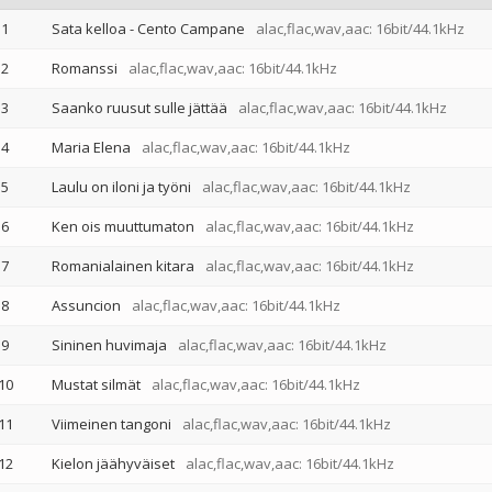
1
Sata kelloa - Cento Campane
alac,flac,wav,aac: 16bit/44.1kHz
2
Romanssi
alac,flac,wav,aac: 16bit/44.1kHz
3
Saanko ruusut sulle jättää
alac,flac,wav,aac: 16bit/44.1kHz
4
Maria Elena
alac,flac,wav,aac: 16bit/44.1kHz
5
Laulu on iloni ja työni
alac,flac,wav,aac: 16bit/44.1kHz
6
Ken ois muuttumaton
alac,flac,wav,aac: 16bit/44.1kHz
7
Romanialainen kitara
alac,flac,wav,aac: 16bit/44.1kHz
8
Assuncion
alac,flac,wav,aac: 16bit/44.1kHz
9
Sininen huvimaja
alac,flac,wav,aac: 16bit/44.1kHz
10
Mustat silmät
alac,flac,wav,aac: 16bit/44.1kHz
11
Viimeinen tangoni
alac,flac,wav,aac: 16bit/44.1kHz
12
Kielon jäähyväiset
alac,flac,wav,aac: 16bit/44.1kHz