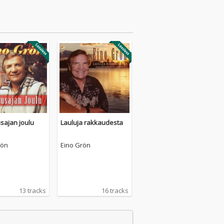
sajan joulu
Lauluja rakkaudesta
rön
Eino Grön
13 tracks
16 tracks