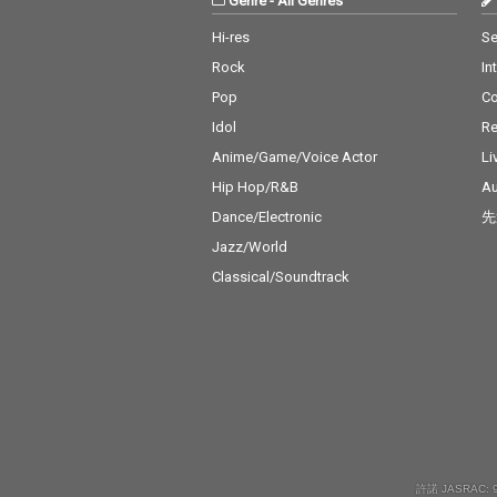
Genre
-
All Genres
Hi-res
Se
Rock
In
Pop
C
Idol
Re
Anime/Game/Voice Actor
Li
Hip Hop/R&B
Au
Dance/Electronic
先
Jazz/World
Classical/Soundtrack
許諾 JASRAC: 9