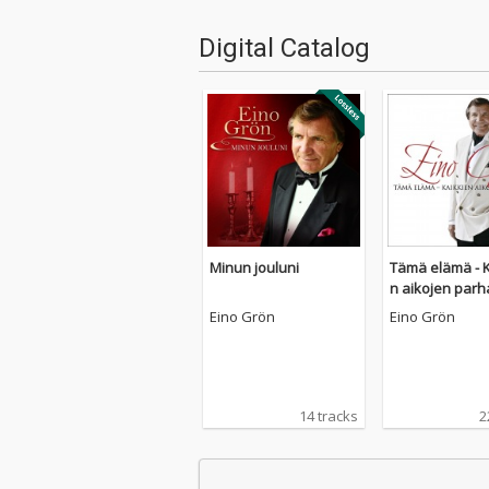
Digital Catalog
Minun jouluni
Tämä elämä - K
n aikojen parh
Eino Grön
Eino Grön
14 tracks
2