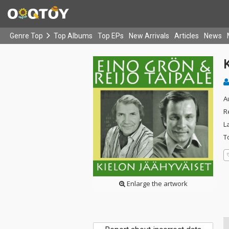
Genre Top
Top Albums
Top EPs
New Arrivals
Articles
News
K
A
R
L
T
Enlarge the artwork