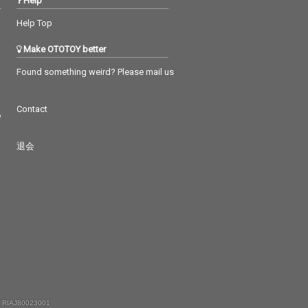
Help
Help Top
Make OTOTOY better
Found something weird? Please mail us
Contact
つ
退会
 RIAJ80023001