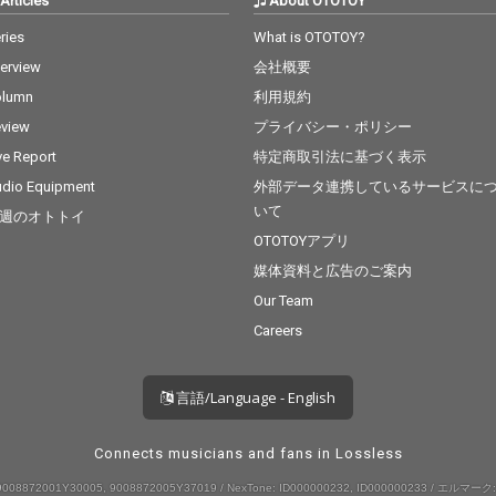
Articles
About OTOTOY
ries
What is OTOTOY?
terview
会社概要
olumn
利用規約
view
プライバシー・ポリシー
ve Report
特定商取引法に基づく表示
dio Equipment
外部データ連携しているサービスに
いて
週のオトトイ
OTOTOYアプリ
媒体資料と広告のご案内
Our Team
Careers
言語/Language - English
Connects musicians and fans in Lossless
008872001Y30005, 9008872005Y37019 / NexTone: ID000000232, ID000000233 / エルマーク: