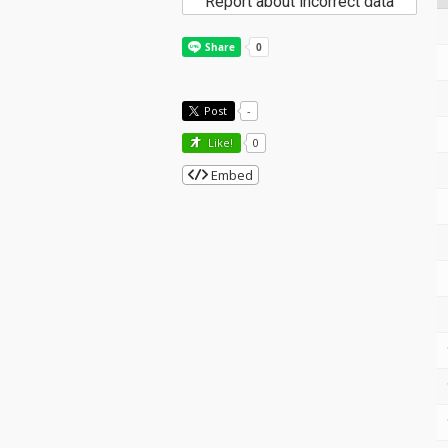
Report about incorrect data
Post
-
Like!
0
Embed