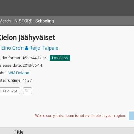
Merch
IN-STORE
Schooling
ielon jäähyväiset
Eino Grön
Reijo Taipale
udio format: 16bit/44.1kHz
Lossless
elease date: 2013-06-14
abel:
WM Finland
otal runtime: 41:37
ロスレス
Title