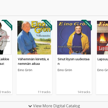
aikkie
Vähemmän kiirettä, e
Sinut löysin uudestaa
Lapsuu
aat
nemmän aikaa
n
Eino Grön
Eino Grön
Eino G
2 tracks
11 tracks
14 tracks
View More Digital Catalog