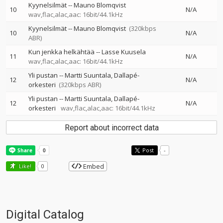
Kyynelsilmät
--
Mauno Blomqvist
10
N/A
wav,flac,alac,aac: 16bit/44.1kHz
Kyynelsilmät
--
Mauno Blomqvist
(320kbps
10
N/A
ABR)
Kun jenkka helkähtää
--
Lasse Kuusela
11
N/A
wav,flac,alac,aac: 16bit/44.1kHz
Yli pustan
--
Martti Suuntala
Dallapé-
12
N/A
orkesteri
(320kbps ABR)
Yli pustan
--
Martti Suuntala
Dallapé-
12
N/A
orkesteri
wav,flac,alac,aac: 16bit/44.1kHz
Report about incorrect data
Post
-
Embed
Like!
0
Digital Catalog