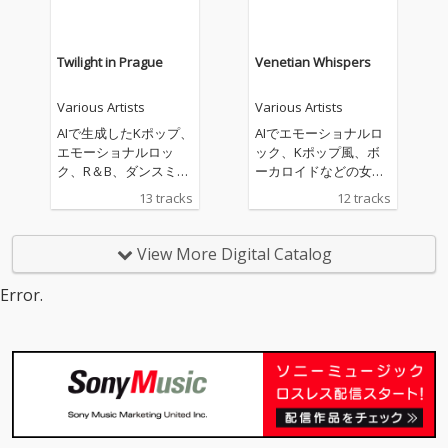
Twilight in Prague
Venetian Whispers
Various Artists
Various Artists
AIで生成したKポップ、
AIでエモーショナルロ
エモーショナルロッ
ック、Kポップ風、ボ
ク、R＆B、ダンスミュ
ーカロイドなどの女性
ージックの曲を配信し
の曲を作成していま
13 tracks
12 tracks
ています。私の生成し
す。基本的に英語で、
た曲があなたのお気に
いろんなジャンルが好
入りの曲になることを
きなので幅広く、あな
View More Digital Catalog
願っています。
たの生活の中に溶け込
むような曲を作成して
Error.
いきたいと思います。
よろしくお願いいたし
ます。