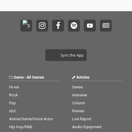
Sync the App
Genre
-
All Genres
Articles
Hi-res
Series
Rock
Interview
Pop
Column
Idol
Review
Anime/Game/Voice Actor
Live Report
Hip Hop/R&B
Audio Equipment