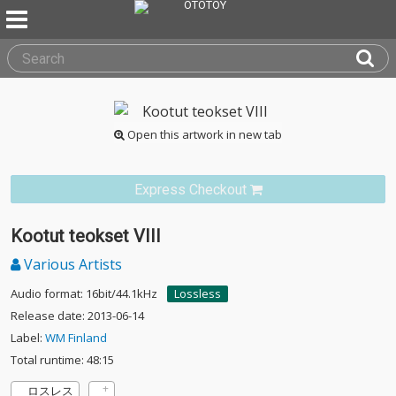
Open this artwork in new tab
Express Checkout
Kootut teokset VIII
Various Artists
Audio format: 16bit/44.1kHz
Lossless
Release date: 2013-06-14
Label:
WM Finland
Total runtime: 48:15
ロスレス