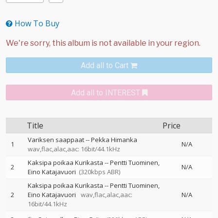
How To Buy
Add all to Cart
Add all to INTEREST
Title
Price
Variksen saappaat
--
Pekka Himanka
1
N/A
wav,flac,alac,aac: 16bit/44.1kHz
Kaksipa poikaa Kurikasta
--
Pentti Tuominen
2
N/A
Eino Katajavuori
(320kbps ABR)
Kaksipa poikaa Kurikasta
--
Pentti Tuominen
2
Eino Katajavuori
wav,flac,alac,aac:
N/A
16bit/44.1kHz