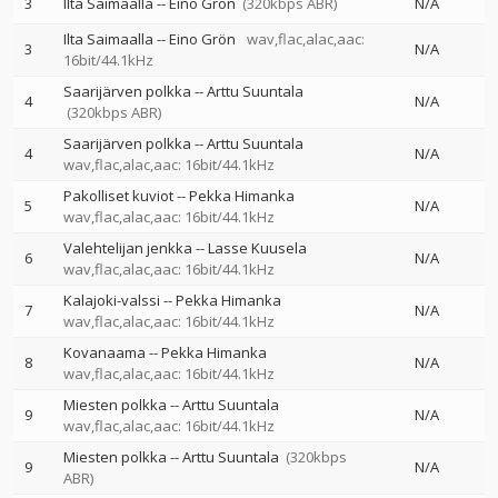
3
Ilta Saimaalla
--
Eino Grön
(320kbps ABR)
N/A
Ilta Saimaalla
--
Eino Grön
wav,flac,alac,aac:
3
N/A
16bit/44.1kHz
Saarijärven polkka
--
Arttu Suuntala
4
N/A
(320kbps ABR)
Saarijärven polkka
--
Arttu Suuntala
4
N/A
wav,flac,alac,aac: 16bit/44.1kHz
Pakolliset kuviot
--
Pekka Himanka
5
N/A
wav,flac,alac,aac: 16bit/44.1kHz
Valehtelijan jenkka
--
Lasse Kuusela
6
N/A
wav,flac,alac,aac: 16bit/44.1kHz
Kalajoki-valssi
--
Pekka Himanka
7
N/A
wav,flac,alac,aac: 16bit/44.1kHz
Kovanaama
--
Pekka Himanka
8
N/A
wav,flac,alac,aac: 16bit/44.1kHz
Miesten polkka
--
Arttu Suuntala
9
N/A
wav,flac,alac,aac: 16bit/44.1kHz
Miesten polkka
--
Arttu Suuntala
(320kbps
9
N/A
ABR)