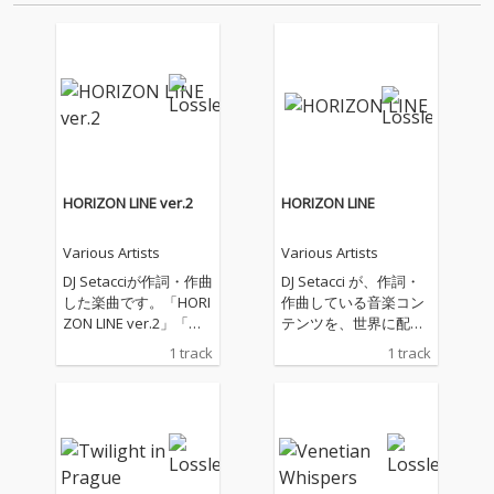
HORIZON LINE ver.2
HORIZON LINE
Various Artists
Various Artists
DJ Setacciが作詞・作曲
DJ Setacci が、作詞・
した楽曲です。「HORI
作曲している音楽コン
ZON LINE ver.2」「水
テンツを、世界に配信
平線の彼方へ ver.2」
しています。主なジャ
1 track
1 track
として、配信いたしま
ンルは、House、R&
す。海、大河、大空、
B、Soul、Popなどに
そこに生きる鳥や魚な
なります。
どの生き物、自然や環
境とともに生きること
の大切さに、想いを込
めて創りました。