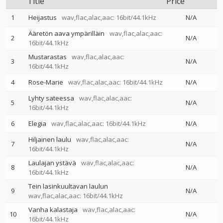
Title
Price
1
Heijastus
wav,flac,alac,aac: 16bit/44.1kHz
N/A
Ääretön aava ympärilläin
wav,flac,alac,aac:
2
N/A
16bit/44.1kHz
Mustarastas
wav,flac,alac,aac:
3
N/A
16bit/44.1kHz
4
Rose-Marie
wav,flac,alac,aac: 16bit/44.1kHz
N/A
Lyhty sateessa
wav,flac,alac,aac:
5
N/A
16bit/44.1kHz
6
Elegia
wav,flac,alac,aac: 16bit/44.1kHz
N/A
Hiljainen laulu
wav,flac,alac,aac:
7
N/A
16bit/44.1kHz
Laulajan ystävä
wav,flac,alac,aac:
8
N/A
16bit/44.1kHz
Tein lasinkuultavan laulun
9
N/A
wav,flac,alac,aac: 16bit/44.1kHz
Vanha kalastaja
wav,flac,alac,aac:
10
N/A
16bit/44.1kHz