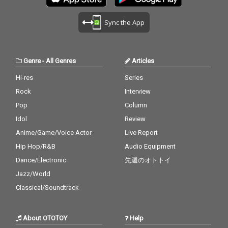
Sync the App
Genre
-
All Genres
Articles
Hi-res
Series
Rock
Interview
Pop
Column
Idol
Review
Anime/Game/Voice Actor
Live Report
Hip Hop/R&B
Audio Equipment
Dance/Electronic
先週のオトトイ
Jazz/World
Classical/Soundtrack
About OTOTOY
Help