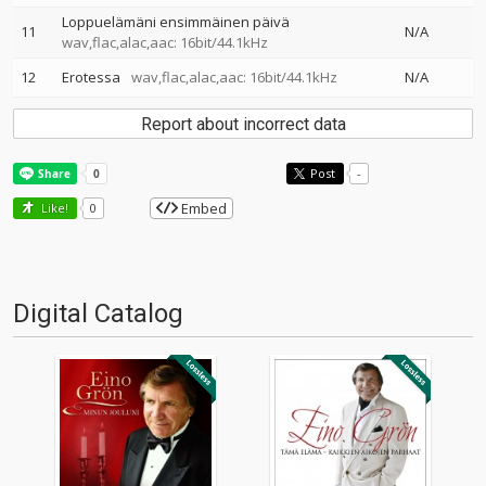
Loppuelämäni ensimmäinen päivä
11
N/A
wav,flac,alac,aac: 16bit/44.1kHz
12
Erotessa
wav,flac,alac,aac: 16bit/44.1kHz
N/A
Report about incorrect data
Post
-
Embed
Like!
0
Digital Catalog