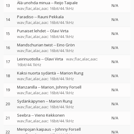
Älä unohda minua
--
Reijo Taipale
13
N/A
wav,flac,alac,aac: 16bit/44.1kHz
Paradiso
--
Rauni Pekkala
14
N/A
wav,flac,alac,aac: 16bit/44.1kHz
Punaiset lehdet
--
Olavi Virta
15
N/A
wav,flac,alac,aac: 16bit/44.1kHz
Mandschurian twist
--
Eino Grön
16
N/A
wav,flac,alac,aac: 16bit/44.1kHz
Leirinuotiolla
--
Olavi Virta
wav,flac,alac,aac:
17
N/A
16bit/44.1kHz
Kaksi nuorta sydäntä
--
Marion Rung
18
N/A
wav,flac,alac,aac: 16bit/44.1kHz
Manzanilla
--
Marion
Johnny Forsell
19
N/A
wav,flac,alac,aac: 16bit/44.1kHz
Sydänkäpynen
--
Marion Rung
20
N/A
wav,flac,alac,aac: 16bit/44.1kHz
Seebra
--
Vieno Kekkonen
21
N/A
wav,flac,alac,aac: 16bit/44.1kHz
Meripojan kaipaus
--
Johnny Forsell
22
N/A