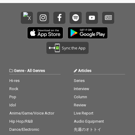
ダクションのチーフマ
ダクションのチーフマ
ネージャー・堀切裕真
ネージャー・堀切裕真
をはじめ、高橋芳朗、
をはじめ、高橋芳朗、
南波一海、坂井彩花、
南波一海、坂井彩花、
小林千絵による選考・
小林千絵による選考・
選曲を経て決定した。
選曲を経て決定した。
Sync the App
Genre
-
All Genres
Articles
Hi-res
Series
Rock
Interview
Pop
Column
Idol
Review
Anime/Game/Voice Actor
Live Report
Hip Hop/R&B
Audio Equipment
Dance/Electronic
先週のオトトイ