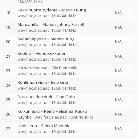
16bit/44.1kHz
Kaksi nuorta sydäntä
--
Marion Rung
18
N/A
wav,flac,alac,aac: 16bit/44.1kHz
Manzanilla
--
Marion
Johnny Forsell
19
N/A
wav,flac,alac,aac: 16bit/44.1kHz
Sydänkäpynen
--
Marion Rung
20
N/A
wav,flac,alac,aac: 16bit/44.1kHz
Seebra
--
Vieno Kekkonen
21
N/A
wav,flac,alac,aac: 16bit/44.1kHz
Ilta satumaassa
--
Eila Pienimäki
23
N/A
wav,flac,alac,aac: 16bit/44.1kHz
Ruhtinaan viulu
--
Eino Grön
24
N/A
wav,flac,alac,aac: 16bit/44.1kHz
Duu dudi duu dudi
--
Eino Grön
25
N/A
wav,flac,alac,aac: 16bit/44.1kHz
Kulkurilaulu
--
Reino Helismaa
Kauko
26
N/A
Käyhkö
wav,flac,alac,aac: 16bit/44.1kHz
Uudelleen
--
Pirkko Mannola
27
N/A
wav,flac,alac,aac: 16bit/44.1kHz