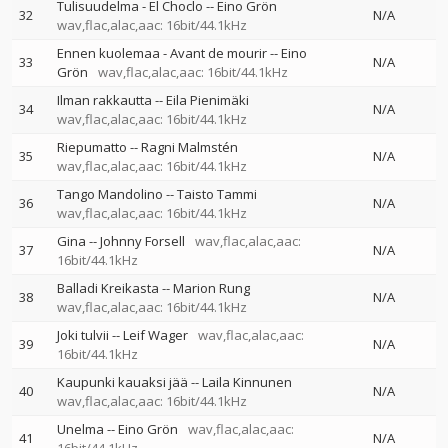
Tulisuudelma - El Choclo
--
Eino Grön
32
N/A
wav,flac,alac,aac: 16bit/44.1kHz
Ennen kuolemaa - Avant de mourir
--
Eino
33
N/A
Grön
wav,flac,alac,aac: 16bit/44.1kHz
Ilman rakkautta
--
Eila Pienimäki
34
N/A
wav,flac,alac,aac: 16bit/44.1kHz
Riepumatto
--
Ragni Malmstén
35
N/A
wav,flac,alac,aac: 16bit/44.1kHz
Tango Mandolino
--
Taisto Tammi
36
N/A
wav,flac,alac,aac: 16bit/44.1kHz
Gina
--
Johnny Forsell
wav,flac,alac,aac:
37
N/A
16bit/44.1kHz
Balladi Kreikasta
--
Marion Rung
38
N/A
wav,flac,alac,aac: 16bit/44.1kHz
Joki tulvii
--
Leif Wager
wav,flac,alac,aac:
39
N/A
16bit/44.1kHz
Kaupunki kauaksi jää
--
Laila Kinnunen
40
N/A
wav,flac,alac,aac: 16bit/44.1kHz
Unelma
--
Eino Grön
wav,flac,alac,aac:
41
N/A