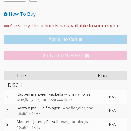
How To Buy
Add all to Cart
Add all to INTEREST
Title
Price
DISC 1
Kappeli mäntyjen keskellä
--
Johnny Forsell
1
N/A
wav,flac,alac,aac: 16bit/44.1kHz
Soittaja Jan
--
Leif Wager
wav,flac,alac,aac:
2
N/A
16bit/44.1kHz
Marion
--
Johnny Forsell
wav,flac,alac,aac:
3
N/A
16bit/44.1kHz