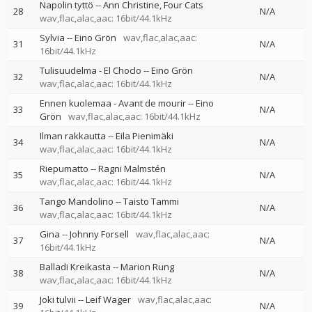
Napolin tyttö
--
Ann Christine
Four Cats
28
N/A
wav,flac,alac,aac: 16bit/44.1kHz
Sylvia
--
Eino Grön
wav,flac,alac,aac:
31
N/A
16bit/44.1kHz
Tulisuudelma - El Choclo
--
Eino Grön
32
N/A
wav,flac,alac,aac: 16bit/44.1kHz
Ennen kuolemaa - Avant de mourir
--
Eino
33
N/A
Grön
wav,flac,alac,aac: 16bit/44.1kHz
Ilman rakkautta
--
Eila Pienimäki
34
N/A
wav,flac,alac,aac: 16bit/44.1kHz
Riepumatto
--
Ragni Malmstén
35
N/A
wav,flac,alac,aac: 16bit/44.1kHz
Tango Mandolino
--
Taisto Tammi
36
N/A
wav,flac,alac,aac: 16bit/44.1kHz
Gina
--
Johnny Forsell
wav,flac,alac,aac:
37
N/A
16bit/44.1kHz
Balladi Kreikasta
--
Marion Rung
38
N/A
wav,flac,alac,aac: 16bit/44.1kHz
Joki tulvii
--
Leif Wager
wav,flac,alac,aac:
39
N/A