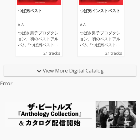
つば男ベスト
つば男インストベスト
V.A.
V.A.
つばさ男子プロダクシ
つばさ男子プロダクシ
ョン、初のベストアル
ョン、初のベストアル
バム『つば男ベスト』
バム『つば男ベスト』
『つば男インストベス
『つば男インストベス
21 tracks
21 tracks
ト』の2作品配信リリ
ト』の2作品配信リリ
ース。 このベスト盤に
ース。 このベスト盤に
は、CUBERS、THE SU
は、CUBERS、THE SU
View More Digital Catalog
PER FRUIT、世が世な
PER FRUIT、世が世な
ら!!!、SHY、POCKET P
ら!!!、SHY、POCKET P
Error.
ANiC、峯脇から各5曲
ANiC、峯脇から各5曲
ずつを厳選。さらに、
ずつを厳選。さらに、
現つば男メンバー19名
現つば男メンバー19名
とつば男AP（CUBER
とつば男AP（CUBER
S）のTAKAを加えた総
S）のTAKAを加えた総
勢20名が、本アルバム
勢20名が、本アルバム
のために歌唱した新録
のために歌唱した新録
「Samenaide」を含む
「Samenaide」を含む
全21曲が収録される。
全21曲が収録される。
選曲はつばさ男子プロ
選曲はつばさ男子プロ