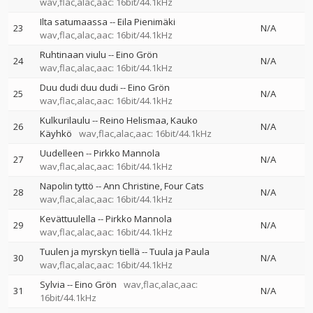
wav,flac,alac,aac: 16bit/44.1kHz
Ilta satumaassa
--
Eila Pienimäki
23
N/A
wav,flac,alac,aac: 16bit/44.1kHz
Ruhtinaan viulu
--
Eino Grön
24
N/A
wav,flac,alac,aac: 16bit/44.1kHz
Duu dudi duu dudi
--
Eino Grön
25
N/A
wav,flac,alac,aac: 16bit/44.1kHz
Kulkurilaulu
--
Reino Helismaa
Kauko
26
N/A
Käyhkö
wav,flac,alac,aac: 16bit/44.1kHz
Uudelleen
--
Pirkko Mannola
27
N/A
wav,flac,alac,aac: 16bit/44.1kHz
Napolin tyttö
--
Ann Christine
Four Cats
28
N/A
wav,flac,alac,aac: 16bit/44.1kHz
Kevättuulella
--
Pirkko Mannola
29
N/A
wav,flac,alac,aac: 16bit/44.1kHz
Tuulen ja myrskyn tiellä
--
Tuula ja Paula
30
N/A
wav,flac,alac,aac: 16bit/44.1kHz
Sylvia
--
Eino Grön
wav,flac,alac,aac:
31
N/A
16bit/44.1kHz