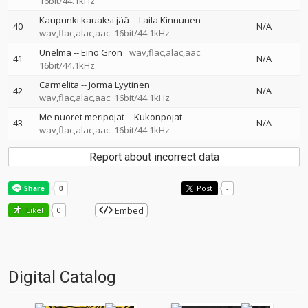
16bit/44.1kHz
Kaupunki kauaksi jää
--
Laila Kinnunen
40
N/A
wav,flac,alac,aac: 16bit/44.1kHz
Unelma
--
Eino Grön
wav,flac,alac,aac:
41
N/A
16bit/44.1kHz
Carmelita
--
Jorma Lyytinen
42
N/A
wav,flac,alac,aac: 16bit/44.1kHz
Me nuoret meripojat
--
Kukonpojat
43
N/A
wav,flac,alac,aac: 16bit/44.1kHz
Report about incorrect data
Post
-
Embed
Like!
0
Digital Catalog