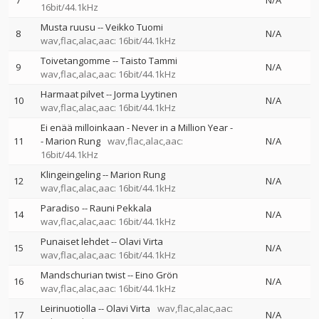
7
N/A
16bit/44.1kHz
Musta ruusu
--
Veikko Tuomi
8
N/A
wav,flac,alac,aac: 16bit/44.1kHz
Toivetangomme
--
Taisto Tammi
9
N/A
wav,flac,alac,aac: 16bit/44.1kHz
Harmaat pilvet
--
Jorma Lyytinen
10
N/A
wav,flac,alac,aac: 16bit/44.1kHz
Ei enää milloinkaan - Never in a Million Year
-
11
-
Marion Rung
wav,flac,alac,aac:
N/A
16bit/44.1kHz
Klingeingeling
--
Marion Rung
12
N/A
wav,flac,alac,aac: 16bit/44.1kHz
Paradiso
--
Rauni Pekkala
14
N/A
wav,flac,alac,aac: 16bit/44.1kHz
Punaiset lehdet
--
Olavi Virta
15
N/A
wav,flac,alac,aac: 16bit/44.1kHz
Mandschurian twist
--
Eino Grön
16
N/A
wav,flac,alac,aac: 16bit/44.1kHz
Leirinuotiolla
--
Olavi Virta
wav,flac,alac,aac:
17
N/A