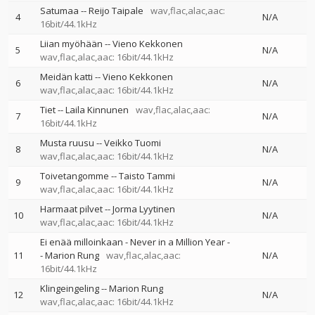
Satumaa
--
Reijo Taipale
wav,flac,alac,aac:
4
N/A
16bit/44.1kHz
Liian myöhään
--
Vieno Kekkonen
5
N/A
wav,flac,alac,aac: 16bit/44.1kHz
Meidän katti
--
Vieno Kekkonen
6
N/A
wav,flac,alac,aac: 16bit/44.1kHz
Tiet
--
Laila Kinnunen
wav,flac,alac,aac:
7
N/A
16bit/44.1kHz
Musta ruusu
--
Veikko Tuomi
8
N/A
wav,flac,alac,aac: 16bit/44.1kHz
Toivetangomme
--
Taisto Tammi
9
N/A
wav,flac,alac,aac: 16bit/44.1kHz
Harmaat pilvet
--
Jorma Lyytinen
10
N/A
wav,flac,alac,aac: 16bit/44.1kHz
Ei enää milloinkaan - Never in a Million Year
-
11
-
Marion Rung
wav,flac,alac,aac:
N/A
16bit/44.1kHz
Klingeingeling
--
Marion Rung
12
N/A
wav,flac,alac,aac: 16bit/44.1kHz