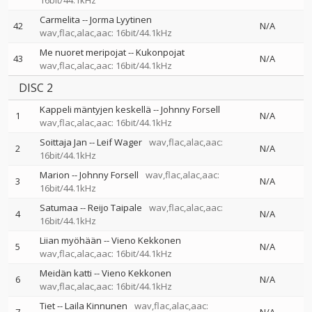
16bit/44.1kHz
Carmelita
--
Jorma Lyytinen
42
N/A
wav,flac,alac,aac: 16bit/44.1kHz
Me nuoret meripojat
--
Kukonpojat
43
N/A
wav,flac,alac,aac: 16bit/44.1kHz
DISC 2
Kappeli mäntyjen keskellä
--
Johnny Forsell
1
N/A
wav,flac,alac,aac: 16bit/44.1kHz
Soittaja Jan
--
Leif Wager
wav,flac,alac,aac:
2
N/A
16bit/44.1kHz
Marion
--
Johnny Forsell
wav,flac,alac,aac:
3
N/A
16bit/44.1kHz
Satumaa
--
Reijo Taipale
wav,flac,alac,aac:
4
N/A
16bit/44.1kHz
Liian myöhään
--
Vieno Kekkonen
5
N/A
wav,flac,alac,aac: 16bit/44.1kHz
Meidän katti
--
Vieno Kekkonen
6
N/A
wav,flac,alac,aac: 16bit/44.1kHz
Tiet
--
Laila Kinnunen
wav,flac,alac,aac: