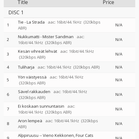
Title
Price
DISC 1
Tie - La Strada
aac: 16bit/44.1kHz
(320kbps
1
N/A
ABR)
Nukkumatti - Mister Sandman
aac:
2
N/A
16bit/44.1kHz
(320kbps ABR)
Kesän vihreät lehvät
aac: 16bit/44.1kHz
3
N/A
(320kbps ABR)
4
Tuliharja
aac: 16bit/44.1kHz
(320kbps ABR)
N/A
Yön väistyessä
aac: 16bit/44.1kHz
5
N/A
(320kbps ABR)
Sävel rakkauden
aac: 16bit/44.1kHz
6
N/A
(320kbps ABR)
Ei koskaan sunnuntaisin
aac:
7
N/A
16bit/44.1kHz
(320kbps ABR)
Aron lempeä
aac: 16bit/44.1kHz
(320kbps
8
N/A
ABR)
Alppiruusu
--
Vieno Kekkonen
Four Cats
9
N/A