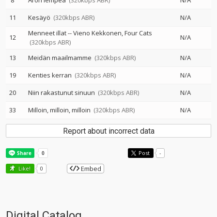
8
Aron lempeä
(320kbps ABR)
N/A
11
Kesäyö
(320kbps ABR)
N/A
Menneet illat
--
Vieno Kekkonen
Four Cats
12
N/A
(320kbps ABR)
13
Meidän maailmamme
(320kbps ABR)
N/A
19
Kenties kerran
(320kbps ABR)
N/A
20
Niin rakastunut sinuun
(320kbps ABR)
N/A
33
Milloin, milloin, milloin
(320kbps ABR)
N/A
Report about incorrect data
Post
-
Embed
Like!
0
Digital Catalog