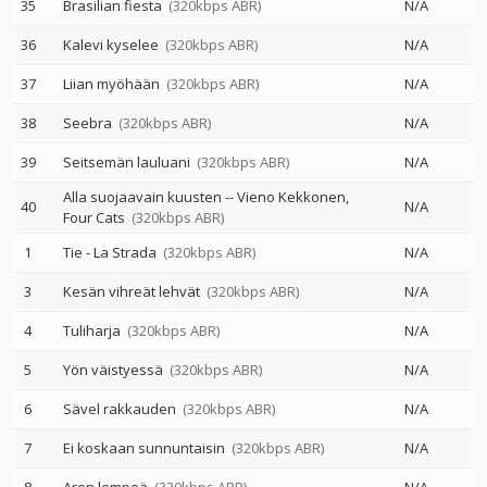
35
Brasilian fiesta
(320kbps ABR)
N/A
36
Kalevi kyselee
(320kbps ABR)
N/A
37
Liian myöhään
(320kbps ABR)
N/A
38
Seebra
(320kbps ABR)
N/A
39
Seitsemän lauluani
(320kbps ABR)
N/A
Alla suojaavain kuusten
--
Vieno Kekkonen
40
N/A
Four Cats
(320kbps ABR)
1
Tie - La Strada
(320kbps ABR)
N/A
3
Kesän vihreät lehvät
(320kbps ABR)
N/A
4
Tuliharja
(320kbps ABR)
N/A
5
Yön väistyessä
(320kbps ABR)
N/A
6
Sävel rakkauden
(320kbps ABR)
N/A
7
Ei koskaan sunnuntaisin
(320kbps ABR)
N/A