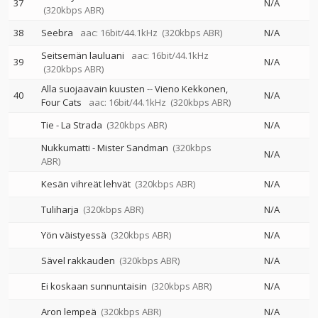
37
N/A
(320kbps ABR)
38
Seebra
aac: 16bit/44.1kHz
(320kbps ABR)
N/A
Seitsemän lauluani
aac: 16bit/44.1kHz
39
N/A
(320kbps ABR)
Alla suojaavain kuusten
--
Vieno Kekkonen
40
N/A
Four Cats
aac: 16bit/44.1kHz
(320kbps ABR)
Tie - La Strada
(320kbps ABR)
N/A
Nukkumatti - Mister Sandman
(320kbps
N/A
ABR)
Kesän vihreät lehvät
(320kbps ABR)
N/A
Tuliharja
(320kbps ABR)
N/A
Yön väistyessä
(320kbps ABR)
N/A
Sävel rakkauden
(320kbps ABR)
N/A
Ei koskaan sunnuntaisin
(320kbps ABR)
N/A
Aron lempeä
(320kbps ABR)
N/A