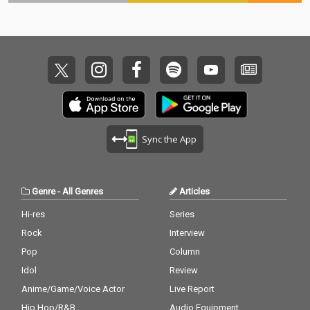
Sync the App
Genre
-
All Genres
Articles
Hi-res
Series
Rock
Interview
Pop
Column
Idol
Review
Anime/Game/Voice Actor
Live Report
Hip Hop/R&B
Audio Equipment