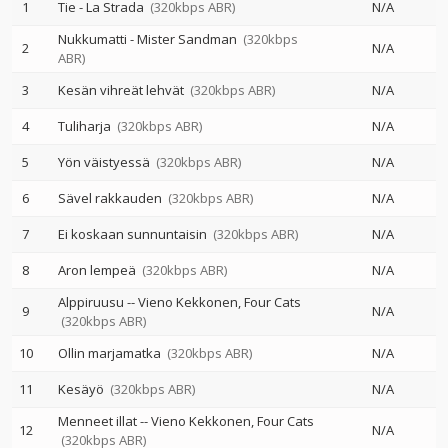
1
Tie - La Strada
(320kbps ABR)
N/A
Nukkumatti - Mister Sandman
(320kbps
2
N/A
ABR)
3
Kesän vihreät lehvät
(320kbps ABR)
N/A
4
Tuliharja
(320kbps ABR)
N/A
5
Yön väistyessä
(320kbps ABR)
N/A
6
Sävel rakkauden
(320kbps ABR)
N/A
7
Ei koskaan sunnuntaisin
(320kbps ABR)
N/A
8
Aron lempeä
(320kbps ABR)
N/A
Alppiruusu
--
Vieno Kekkonen
Four Cats
9
N/A
(320kbps ABR)
10
Ollin marjamatka
(320kbps ABR)
N/A
11
Kesäyö
(320kbps ABR)
N/A
Menneet illat
--
Vieno Kekkonen
Four Cats
12
N/A
(320kbps ABR)