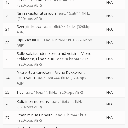
19
N/A
(320kbps ABR)
Niin rakastunut sinuun
aac: 16bit/44.1kHz
20
N/A
(320kbps ABR)
Svengin kutsu
aac: 16bit/44.1kHz
(320kbps
21
N/A
ABR)
Ulpukan laulu
aac: 16bit/44.1kHz
(320kbps
22
N/A
ABR)
Sulle salaisuuden kertoa mä voisin
--
Vieno
23
Kekkonen
Elina Sauri
aac: 16bit/44.1kHz
N/A
(320kbps ABR)
Aika virtaa kaihoten
--
Vieno Kekkonen
24
Elina Sauri
aac: 16bit/44.1kHz
(320kbps
N/A
ABR)
25
Tiet
aac: 16bit/44.1kHz
(320kbps ABR)
N/A
Kultainen nuoruus
aac: 16bit/44.1kHz
26
N/A
(320kbps ABR)
Ethän minua unhoita
aac: 16bit/44.1kHz
27
N/A
(320kbps ABR)