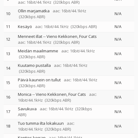
aac: 16bit/44.1kHz
(320kbps ABR)
Ollin marjamatka
aac: 16bit/44.1kHz
10
N/A
(320kbps ABR)
11
Kesäyö
aac: 16bit/44.1kHz
(320kbps ABR)
N/A
Menneet illat
--
Vieno Kekkonen
Four Cats
12
N/A
aac: 16bit/44.1kHz
(320kbps ABR)
Meidän maailmamme
aac: 16bit/44.1kHz
13
N/A
(320kbps ABR)
Kuutamo pustalla
aac: 16bit/44.1kHz
14
N/A
(320kbps ABR)
Päivä kaunein on tullut
aac: 16bit/44.1kHz
15
N/A
(320kbps ABR)
Monica
--
Vieno Kekkonen
Four Cats
aac:
16
N/A
16bit/44.1kHz
(320kbps ABR)
Savukuva
aac: 16bit/44.1kHz
(320kbps
17
N/A
ABR)
Tuo tumma ilta lokakuun
aac:
18
N/A
16bit/44.1kHz
(320kbps ABR)
Kenties kerran
aac: 16bit/44.1kHz