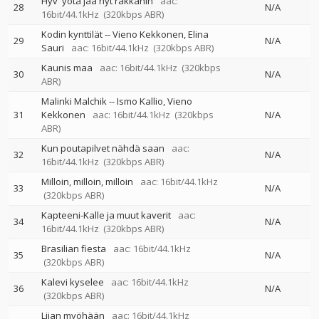
Hyv' yötä jää nyt rakkahin
aac:
28
N/A
16bit/44.1kHz
(320kbps ABR)
Kodin kynttilät
--
Vieno Kekkonen
Elina
29
N/A
Sauri
aac: 16bit/44.1kHz
(320kbps ABR)
Kaunis maa
aac: 16bit/44.1kHz
(320kbps
30
N/A
ABR)
Malinki Malchik
--
Ismo Kallio
Vieno
31
Kekkonen
aac: 16bit/44.1kHz
(320kbps
N/A
ABR)
Kun poutapilvet nähdä saan
aac:
32
N/A
16bit/44.1kHz
(320kbps ABR)
Milloin, milloin, milloin
aac: 16bit/44.1kHz
33
N/A
(320kbps ABR)
Kapteeni-Kalle ja muut kaverit
aac:
34
N/A
16bit/44.1kHz
(320kbps ABR)
Brasilian fiesta
aac: 16bit/44.1kHz
35
N/A
(320kbps ABR)
Kalevi kyselee
aac: 16bit/44.1kHz
36
N/A
(320kbps ABR)
Liian myöhään
aac: 16bit/44.1kHz