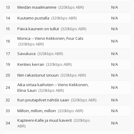
13
Meidän maailmamme
(320kbps ABR)
N/A
14
Kuutamo pustalla
(320kbps ABR)
N/A
15
Päivä kaunein on tullut
(320kbps ABR)
N/A
Monica
--
Vieno Kekkonen
Four Cats
16
N/A
(320kbps ABR)
17
Savukuva
(320kbps ABR)
N/A
19
Kenties kerran
(320kbps ABR)
N/A
20
Niin rakastunut sinuun
(320kbps ABR)
N/A
Aika virtaa kaihoten
--
Vieno Kekkonen
24
N/A
Elina Sauri
(320kbps ABR)
32
Kun poutapilvet nähdä saan
(320kbps ABR)
N/A
33
Milloin, milloin, milloin
(320kbps ABR)
N/A
Kapteeni-Kalle ja muut kaverit
(320kbps
34
N/A
ABR)