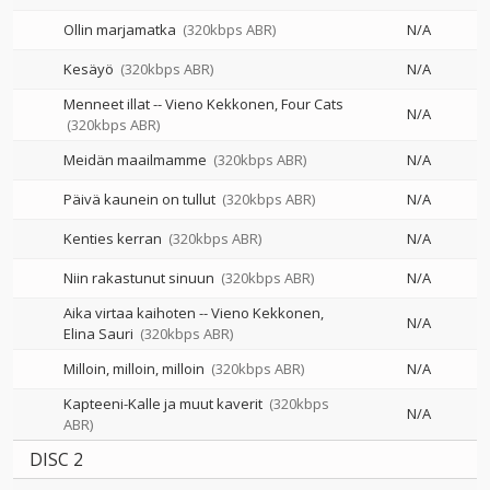
Ollin marjamatka
(320kbps ABR)
N/A
Kesäyö
(320kbps ABR)
N/A
Menneet illat
--
Vieno Kekkonen
Four Cats
N/A
(320kbps ABR)
Meidän maailmamme
(320kbps ABR)
N/A
Päivä kaunein on tullut
(320kbps ABR)
N/A
Kenties kerran
(320kbps ABR)
N/A
Niin rakastunut sinuun
(320kbps ABR)
N/A
Aika virtaa kaihoten
--
Vieno Kekkonen
N/A
Elina Sauri
(320kbps ABR)
Milloin, milloin, milloin
(320kbps ABR)
N/A
Kapteeni-Kalle ja muut kaverit
(320kbps
N/A
ABR)
DISC 2